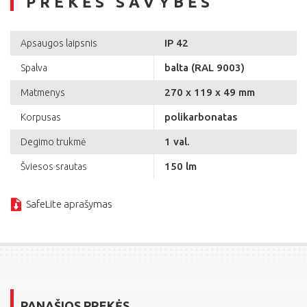
PREKĖS SAVYBĖS
IP 42
Apsaugos laipsnis
balta (RAL 9003)
Spalva
270 x 119 x 49 mm
Matmenys
polikarbonatas
Korpusas
1 val.
Degimo trukmė
150 lm
Šviesos srautas
SafeLite aprašymas
PANAŠIOS PREKĖS