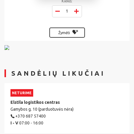
Kiekis:
Žymėti
SANDĖLIŲ LIKUČIAI
NETURIME
Elstila logistikos centras
Gamybos g. 10 (parduotuvės nėra)
+370 687 57400
I - V
07:00 - 16:00