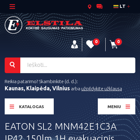
LT
0
0
Reikia patarimo? Skambinkite (d. d.):
Kaunas, Klaipėda, Vilnius
arba
užpildykite užklausą
KATALOGAS
MENIU
EATON SL2 MNM42E1C3A
IP42 150lm 1H evakuacinis