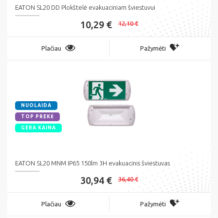
EATON SL20 DD Plokštelė evakuaciniam šviestuvui
10,29 €
12,10 €
Plačiau
Pažymėti
NUOLAIDA
TOP PREKĖ
GERA KAINA
EATON SL20 MNM IP65 150lm 3H evakuacinis šviestuvas
30,94 €
36,40 €
Plačiau
Pažymėti