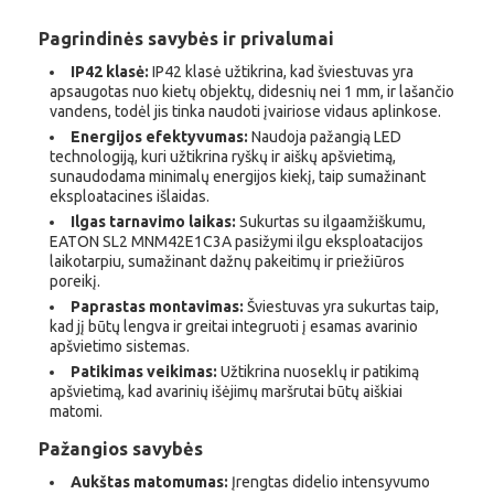
Pagrindinės savybės ir privalumai
IP42 klasė:
IP42 klasė užtikrina, kad šviestuvas yra
apsaugotas nuo kietų objektų, didesnių nei 1 mm, ir lašančio
vandens, todėl jis tinka naudoti įvairiose vidaus aplinkose.
Energijos efektyvumas:
Naudoja pažangią LED
technologiją, kuri užtikrina ryškų ir aiškų apšvietimą,
sunaudodama minimalų energijos kiekį, taip sumažinant
eksploatacines išlaidas.
Ilgas tarnavimo laikas:
Sukurtas su ilgaamžiškumu,
EATON SL2 MNM42E1C3A pasižymi ilgu eksploatacijos
laikotarpiu, sumažinant dažnų pakeitimų ir priežiūros
poreikį.
Paprastas montavimas:
Šviestuvas yra sukurtas taip,
kad jį būtų lengva ir greitai integruoti į esamas avarinio
apšvietimo sistemas.
Patikimas veikimas:
Užtikrina nuoseklų ir patikimą
apšvietimą, kad avarinių išėjimų maršrutai būtų aiškiai
matomi.
Pažangios savybės
Aukštas matomumas:
Įrengtas didelio intensyvumo