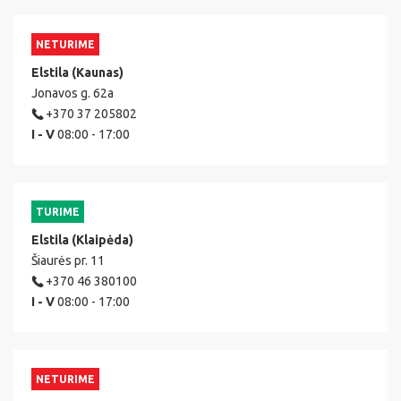
NETURIME
Elstila (Kaunas)
Jonavos g. 62a
+370 37 205802
I - V
08:00 - 17:00
TURIME
Elstila (Klaipėda)
Šiaurės pr. 11
+370 46 380100
I - V
08:00 - 17:00
NETURIME