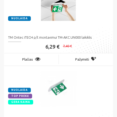
NUOLAIDA
TM Ontec iTECH p/t montavimui TM-AKC.UN000 laikiklis
6,29 €
7,40 €
Plačiau
Pažymėti
NUOLAIDA
TOP PREKĖ
GERA KAINA