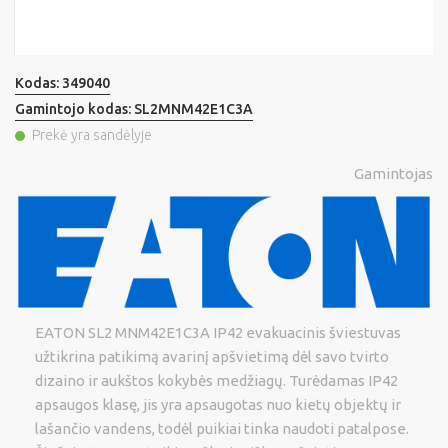
Kodas:
349040
Gamintojo kodas:
SL2MNM42E1C3A
Prekė yra sandėlyje
Gamintojas
EATON SL2 MNM42E1C3A IP42 evakuacinis šviestuvas
užtikrina patikimą avarinį apšvietimą dėl savo tvirto
dizaino ir aukštos kokybės medžiagų. Turėdamas IP42
apsaugos klasę, jis yra apsaugotas nuo kietų objektų ir
lašančio vandens, todėl puikiai tinka naudoti patalpose.