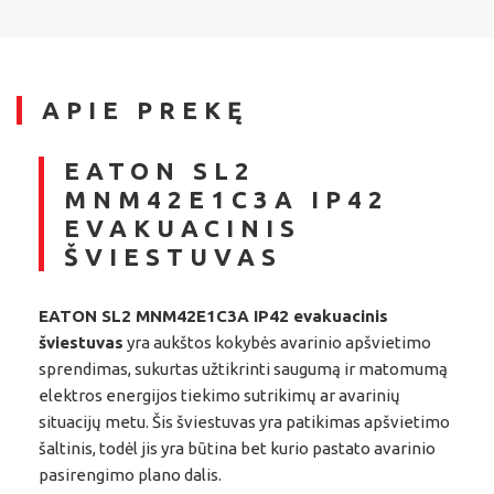
APIE PREKĘ
EATON SL2
MNM42E1C3A IP42
EVAKUACINIS
ŠVIESTUVAS
EATON SL2 MNM42E1C3A IP42 evakuacinis
šviestuvas
yra aukštos kokybės avarinio apšvietimo
sprendimas, sukurtas užtikrinti saugumą ir matomumą
elektros energijos tiekimo sutrikimų ar avarinių
situacijų metu. Šis šviestuvas yra patikimas apšvietimo
šaltinis, todėl jis yra būtina bet kurio pastato avarinio
pasirengimo plano dalis.