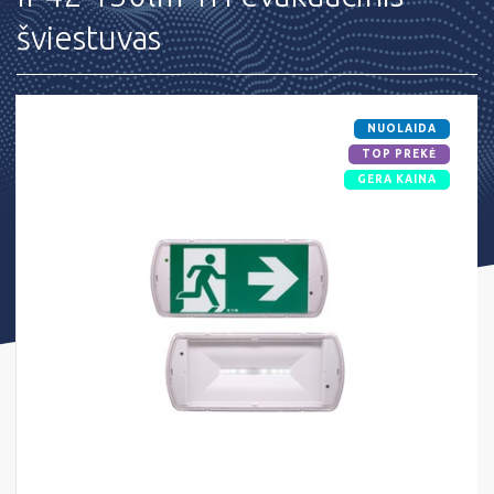
šviestuvas
NUOLAIDA
TOP PREKĖ
GERA KAINA