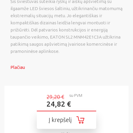
Šis šviestuvas suteikia ryškų ir aiškų apšvietimą su
ilgaamže LED šviesos šaltiniu, užtikrinančiu matomumą
ekstremalių situacijų metu. Jo elegantiškas ir
kompaktiškas dizainas leidžia lengvai montuoti ir
prižiūrėti. Dėl patvarios konstrukcijos ir energiją
taupančio veikimo, EATON SL2 MNM42E1C3A užtikrina
patikimą saugos apšvietimą įvairiose komercinėse ir
pramoninėse aplinkose.
Plačiau
su PVM
29,20 €
24,82 €
Į krepšelį