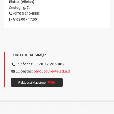
Elstila (Vilnius)
Geologų g. 7a
+370 5 2104888
I - V
08:00 - 17:00
TURITE KLAUSIMŲ?
Telefonas:
+370 37 205 802
El. paštas:
parduotuve@elstila.lt
Paklausti klausimo