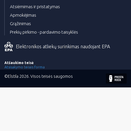
Atsiėmimas ir pristatymas
Apmokėjimas
Grąžinimas
Prekių pirkimo - pardavimo taisyklės
Elektronikos atliekų surinkimas naudojant EPA
Atšaukimo teisė
Atsisakymo teisės forma
©Elstila 2026. Visos teisės saugomos