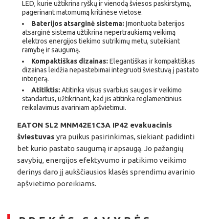
LED, kurie užtikrina ryškų ir vienodą šviesos paskirstymą,
pagerinant matomumą kritinėse vietose.
Baterijos atsarginė sistema:
Įmontuota baterijos
atsarginė sistema užtikrina nepertraukiamą veikimą
elektros energijos tiekimo sutrikimų metu, suteikiant
ramybę ir saugumą.
Kompaktiškas dizainas:
Elegantiškas ir kompaktiškas
dizainas leidžia nepastebimai integruoti šviestuvą į pastato
interjerą.
Atitiktis:
Atitinka visus svarbius saugos ir veikimo
standartus, užtikrinant, kad jis atitinka reglamentinius
reikalavimus avariniam apšvietimui.
EATON SL2 MNM42E1C3A IP42 evakuacinis
šviestuvas
yra puikus pasirinkimas, siekiant padidinti
bet kurio pastato saugumą ir apsaugą. Jo pažangių
savybių, energijos efektyvumo ir patikimo veikimo
derinys daro jį aukščiausios klasės sprendimu avarinio
apšvietimo poreikiams.