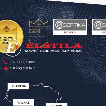
+370 37 205 802
elstila@elstila.lt