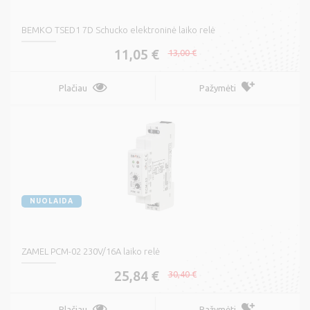
BEMKO TSED1 7D Schucko elektroninė laiko relė
11,05 €
13,00 €
Plačiau
Pažymėti
NUOLAIDA
ZAMEL PCM-02 230V/16A laiko relė
25,84 €
30,40 €
Plačiau
Pažymėti