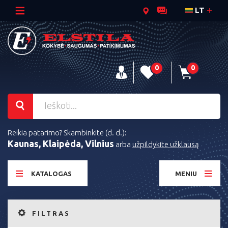
LT
0
0
Reikia patarimo? Skambinkite (d. d.):
Kaunas, Klaipėda, Vilnius
arba
užpildykite užklausą
KATALOGAS
MENIU
FILTRAS