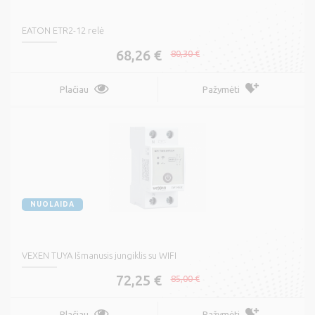
EATON ETR2-12 relė
68,26 €
80,30 €
Plačiau
Pažymėti
NUOLAIDA
VEXEN TUYA Išmanusis jungiklis su WIFI
72,25 €
85,00 €
Plačiau
Pažymėti