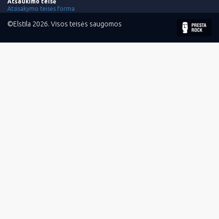
Atšaukimo teisė
Atsisakymo teisės forma
©Elstila 2026. Visos teisės saugomos