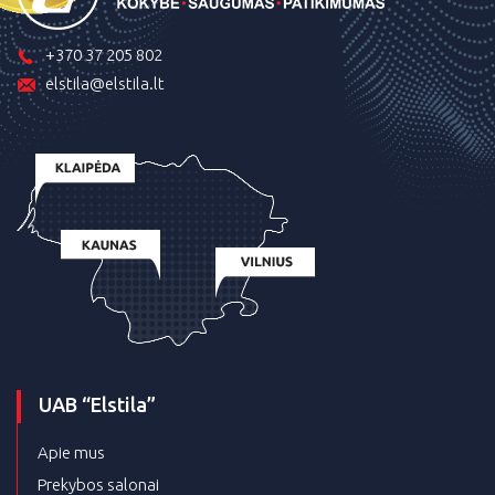
+370 37 205 802
elstila@elstila.lt
UAB “Elstila”
Apie mus
Prekybos salonai