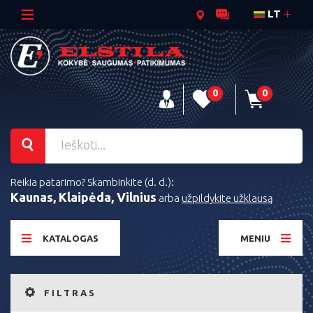
LT
0
0
Reikia patarimo? Skambinkite (d. d.):
Kaunas, Klaipėda, Vilnius
arba
užpildykite užklausą
KATALOGAS
MENIU
FILTRAS