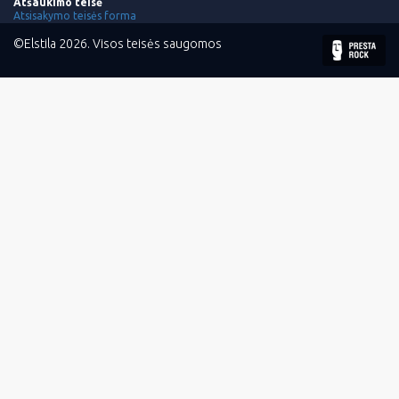
Atšaukimo teisė
Atsisakymo teisės forma
©Elstila 2026. Visos teisės saugomos