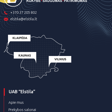
+370 37 205 802
elstila@elstila.lt
UAB “Elstila”
Apie mus
Prekybos salonai