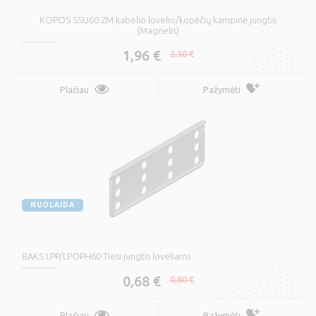
KOPOS SSU60 ZM kabelio lovelio/kopėčių kampinė jungtis
(Magnelis)
1,96 €
2,30 €
Plačiau
Pažymėti
NUOLAIDA
BAKS LPP/LPOPH60 Tiesi jungtis loveliams
0,68 €
0,80 €
Plačiau
Pažymėti