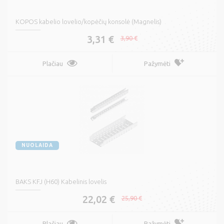
KOPOS kabelio lovelio/kopėčių konsolė (Magnelis)
3,31 €
3,90 €
Plačiau
Pažymėti
NUOLAIDA
BAKS KFJ (H60) Kabelinis lovelis
22,02 €
25,90 €
Plačiau
Pažymėti