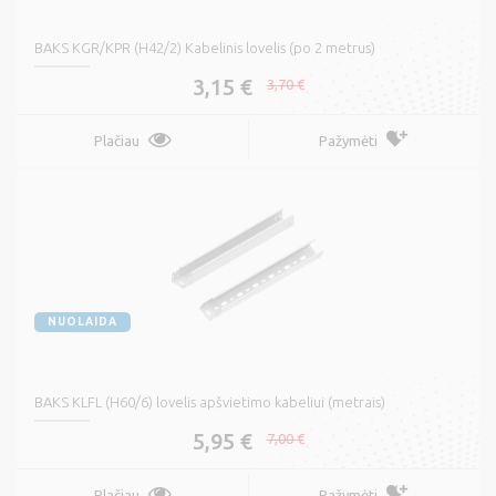
BAKS KGR/KPR (H42/2) Kabelinis lovelis (po 2 metrus)
3,15 €
3,70 €
Plačiau
Pažymėti
NUOLAIDA
BAKS KLFL (H60/6) lovelis apšvietimo kabeliui (metrais)
5,95 €
7,00 €
Plačiau
Pažymėti