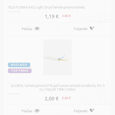
TELE-FONIKA EXQ Light (Dca) behalogeninis kabelis
1,19 €
1,40 €
Plačiau
Pažymėti
NUOLAIDA
TOP PREKĖ
GLOB-EL behalogeninis D16 gofruotas vamzdis su kabeliu 3x1.5
GL176XLPE 750N (100m)
2,00 €
2,35 €
Plačiau
Pažymėti