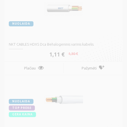
NUOLAIDA
NKT CABLES HDXS Dca Behalogeninis varinis kabelis
1,11 €
1,30 €
Plačiau
Pažymėti
NUOLAIDA
TOP PREKĖ
GERA KAINA