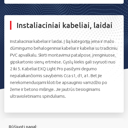
Instaliaciniai kabeliai, laidai
Instaliaciniai kabeliai ir laidai. Į šią kategoriją įeina ir mažo
dūmingumo behalogeniniai kabeliai ir kabeliai su tradiciniu
PVC apvalkalu. Skirti montavimui patalpose, įrenginiuose,
gipskartonio sienų ertmėse. Gyslų kiekis gali svyruoti nuo
2 iki 5. Kabeliai EXQ Light Pro pasižymi degumo
nepalaikančiomis savybėmis Cca s1, d1, a1. Bet jie
nerekomenduojami kloti be apsauginio vamzdžio po
žeme ir betono mišinyje. Jie jautrūs tiesioginiams
ultravioletiniams spinduliams.
Rūšiuoti pagal: