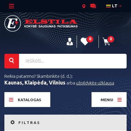
LT
0
0
Reikia patarimo? Skambinkite (d. d.):
Kaunas, Klaipėda, Vilnius
arba
užpildykite užklausą
KATALOGAS
MENIU
FILTRAS