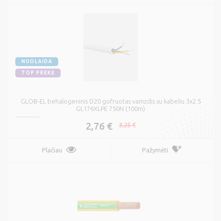
NUOLAIDA
TOP PREKĖ
GLOB-EL behalogeninis D20 gofruotas vamzdis su kabeliu 3x2.5
GL176XLPE 750N (100m)
2,76 €
3,25 €
Plačiau
Pažymėti