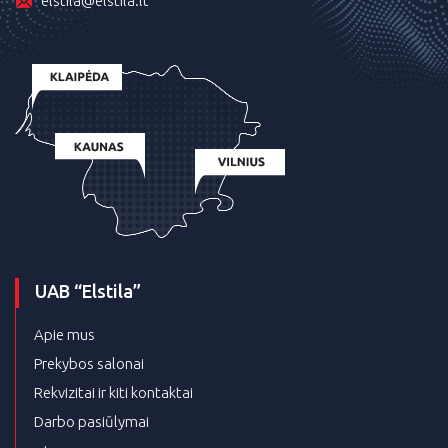
elstila@elstila.lt
UAB “Elstila”
Apie mus
Prekybos salonai
Rekvizitai ir kiti kontaktai
Darbo pasiūlymai