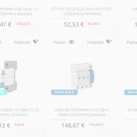
staliacinis viengyslis
Kompiuterinis tinklo
onolitinis laidas H07V-U
kabelis vidaus ir lauko
MANN V50, tipas 1+2
ETI CM T23 275/20 4+0 C+D ETITEC
E
sąlygoms UTP/FTP
iršįtampių apsauga
viršįtampių ribotuvas
,30 €
0,35 €
47 €
52,53 €
178,20 €
61,80 €
0,38 €
0,45 €
Pažymėti
Pažymėti
Plačiau
Pažymėti
Plači
Plačiau
Pažymėti
CHNEIDER ELECTRIC TC
belio laikiklis
Lankstus viengyslis
daugiavielis laidas H05V
,09 €
0,11 €
K (LGY-5)
A
0,13 €
0,15 €
NA
NUOLAIDA
NUO
Pažymėti
Plačiau
Pažymėti
 SPD01 1P 20kA T2 (C)
OBO BETTERMANN V10 C/B+C
ETI E
tampių ribotuvas
klasės viršįtampių apsauga
12 €
148,67 €
7,20 €
174,90 €