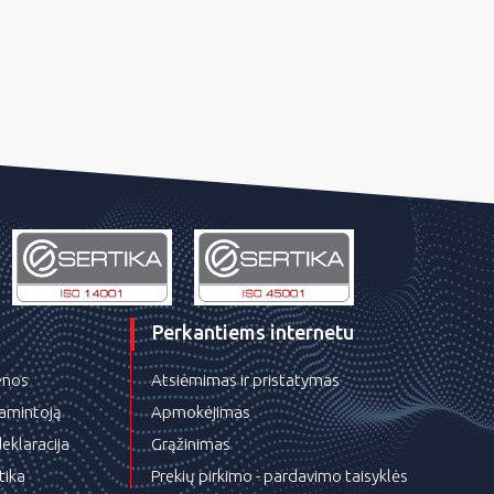
Perkantiems internetu
ienos
Atsiėmimas ir pristatymas
gamintoją
Apmokėjimas
eklaracija
Grąžinimas
tika
Prekių pirkimo - pardavimo taisyklės