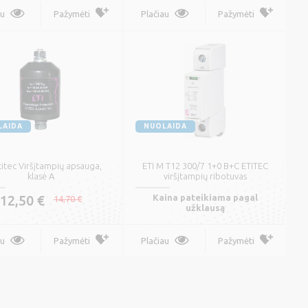
au
Pažymėti
Plačiau
Pažymėti
LAIDA
NUOLAIDA
titec Viršįtampių apsauga,
ETI M T12 300/7 1+0 B+C ETITEC
klasė A
viršįtampių ribotuvas
12,50 €
Kaina pateikiama pagal
14,70 €
užklausą
au
Pažymėti
Plačiau
Pažymėti