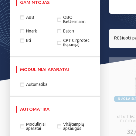
GAMINTOJAS
ABB
OBO
Bettermann
Noark
Eaton
Rūšiuoti pa
Eti
CPT Cirprotec
(Ispanija)
MODULINIAI APARATAI
Automatika
NUOLAID
AUTOMATIKA
ETI ETITEC
B+C+D vi
Moduliniai
Viršįtampių
aparatai
apsaugos
32,