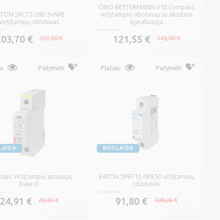
Varinis jėgos kabelis su
OBO BETTERMANN V10 Compact
PVC izoliacija CYKY
ATON SPCT2-280-3+NPE
viršįtampio ribotuvas su akustine
viršįtampių ribotuvas
signalizacija
0,77 €
0,90 €
103,70 €
121,55 €
122,00 €
143,00 €
Plačiau
Pažymėti
au
Pažymėti
Plačiau
Pažymėti
Lankstus varinis kabelis
su PVC izoliacija H03VV-F
-
0,26 €
0,30 €
LAIDA
NUOLAIDA
Plačiau
Pažymėti
titec Viršįtampių apsauga,
EATON SPBT12-NPE50 viršįtampių
klasė D
ribotuvas
24,91 €
91,80 €
29,30 €
108,00 €