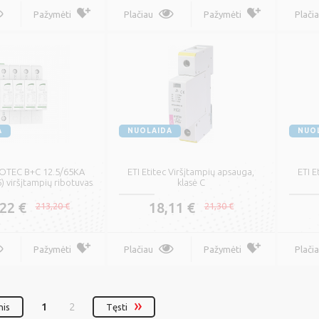
Pažymėti
Plačiau
Pažymėti
Plači
A
NUOLAIDA
NUO
OTEC B+C 12.5/65KA
ETI Etitec Viršįtampių apsauga,
ETI E
 viršįtampių ribotuvas
klasė C
22 €
18,11 €
213,20 €
21,30 €
Pažymėti
Plačiau
Pažymėti
Plači
1
2
nis
Tęsti