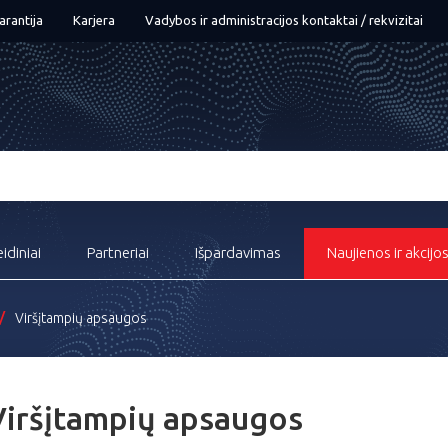
arantija
Karjera
Vadybos ir administracijos kontaktai / rekvizitai
eidiniai
Partneriai
Išpardavimas
Naujienos ir akcijo
Viršįtampių apsaugos
Viršįtampių apsaugos