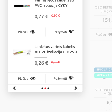
Varinis jėgos kabelis su
In
PVC izoliacija CYKY
m
OBO BETTER
(B+C) v
0,77 €
0
0,90 €
151,
Plačiau
Pažymėti
Plačiau
Plačiau
Lankstus varinis kabelis
S
su PVC izoliacija H03VV-F
ka
V-
0,26 €
0
0,30 €
NUOLAID
GERA KAI
Plačiau
Pažymėti
Plačiau
SCHELINGER
viršį
6,