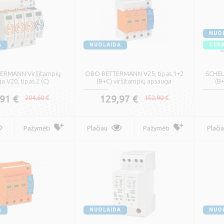
NUO
A
NUOLAIDA
GERA
ERMANN Viršįtampių
OBO BETTERMANN V25, tipas 1+2
SCHEL
a V20, tipas 2 (C)
(B+C) viršįtampių apsauga
(B+
91 €
129,97 €
204,60 €
152,90 €
LPAR H05RR-F Lankstus
Lankstus viengyslis
Pažymėti
Plačiau
Pažymėti
Plači
abelis su gumine
daugiavielis laidas H07V
oliacija
K
,51 €
0,21 €
0,60 €
0,25 €
Pažymėti
Plačiau
Pažymėti
A
NUOLAIDA
NUO