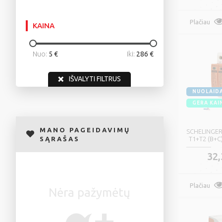
Plačiau
KAINA
Nuo:
5 €
Iki:
286 €
IŠVALYTI FILTRUS
NUOLAID
GERA KAI
MANO PAGEIDAVIMŲ
SCHELINGER 
SĄRAŠAS
T1+T2 (B+C)
32,
Plačiau
Nėra pažymėtų