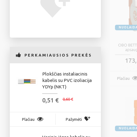
NUOLAID
OBO BETT
apsaug
PERKAMIAUSIOS PREKĖS
173,
Plokščias instaliacinis
E
Plačiau
V-
kabelis su PVC izoliacija
k
YDYp (NKT)
iz
0,51 €
0
0,60 €
Plačiau
Pažymėti
Plačiau
NUOLAID