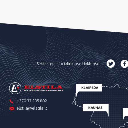
Sekite mus socialiniuose tinkluose:
+370 37 205 802
elstila@elstila.lt