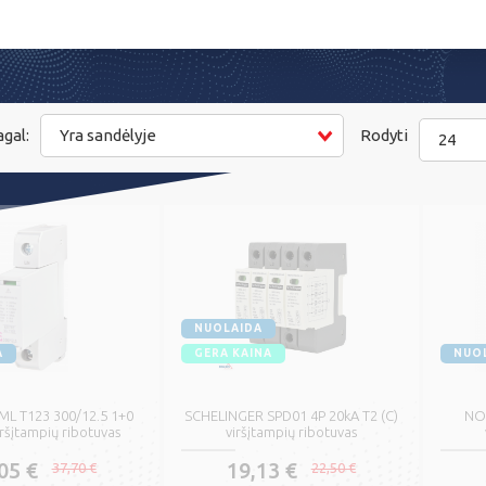
gal:
Yra sandėlyje
Rodyti
24
NUOLAIDA
A
GERA KAINA
NUO
 ML T123 300/12.5 1+0
SCHELINGER SPD01 4P 20kA T2 (C)
NOA
ršįtampių ribotuvas
viršįtampių ribotuvas
05 €
19,13 €
37,70 €
22,50 €