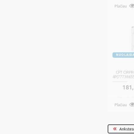
Plačiau
NUOLAID
CPT CIRPR
4P(77738455)
181,
Plačiau
Ankstes