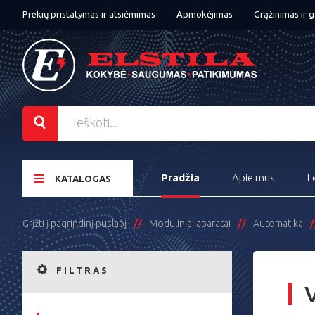
Prekių pristatymas ir atsiėmimas
Apmokėjimas
Grąžinimas ir g
Pradžia
Apie mus
L
KATALOGAS
Grįžti į pagrindinį puslapį
Moduliniai aparatai
Automatika
FILTRAS