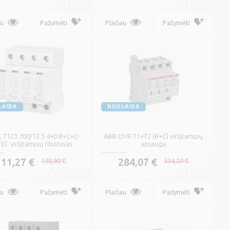
au
Pažymėti
Plačiau
Pažymėti
LAIDA
NUOLAIDA
L T123 300/12.5 4+0 B+C+D
ABB OVR T1+T2 (B+C) viršįtampių
TEC viršįtampių ribotuvas
apsauga
111,27 €
284,07 €
130,90 €
334,20 €
au
Pažymėti
Plačiau
Pažymėti