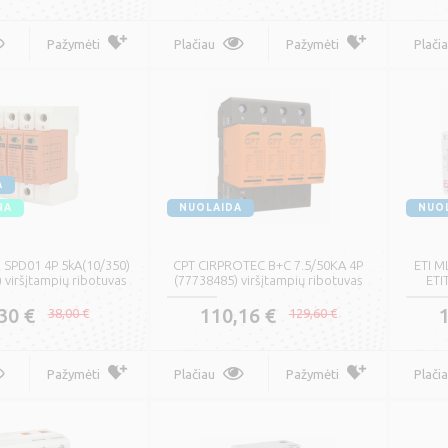
Pažymėti
Plačiau
Pažymėti
Plači
A
NA
NUOLAIDA
NUO
SPD01 4P 5kA(10/350)
CPT CIRPROTEC B+C 7.5/50KA 4P
ETI M
 viršįtampių ribotuvas
(77738485) viršįtampių ribotuvas
ETI
30 €
110,16 €
38,00 €
129,60 €
Pažymėti
Plačiau
Pažymėti
Plači