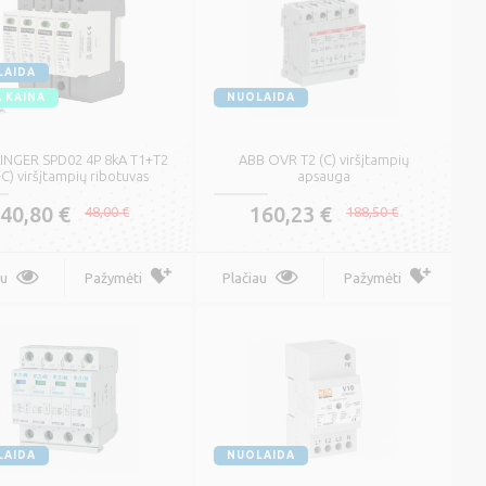
LAIDA
 KAINA
NUOLAIDA
INGER SPD02 4P 8kA T1+T2
ABB OVR T2 (C) viršįtampių
C) viršįtampių ribotuvas
apsauga
40,80 €
160,23 €
48,00 €
188,50 €
Plokščias instaliacinis
au
Pažymėti
Plačiau
Pažymėti
-
kabelis su PVC izoliacija
YDYp (NKT)
0,51 €
0,60 €
Plačiau
Pažymėti
LAIDA
NUOLAIDA