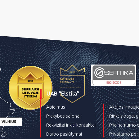
UAB “Elstila”
Apie mus
Akcijos ir nauj
Prekybos salonai
Rinktis pagal 
Rekvizitai ir kiti kontaktai
Prieinamumo d
Darbo pasiūlymai
Privatumo poli