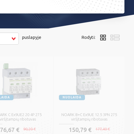
puslapyje
Rodyti:
LAIDA
NUOLAIDA
RK C Ex9UE2 20 4P 275
NOARK B+C Ex9UE 12.5 3PN 275
viršįtampių ribotuvas
viršįtampių ribotuvas
76,67 €
150,79 €
90,20 €
177,40 €