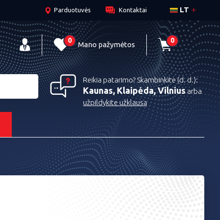
LT
Parduotuvės
Kontaktai
0
0
Mano pažymėtos
Reikia patarimo? Skambinkite (d. d.):
Kaunas, Klaipėda, Vilnius
arba
užpildykite užklausą
s