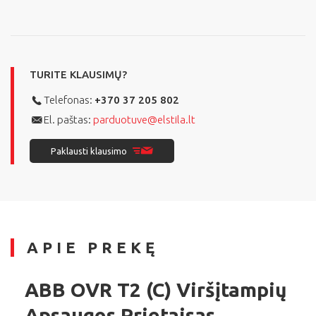
TURITE KLAUSIMŲ?
Telefonas:
+370 37 205 802
El. paštas:
parduotuve@elstila.lt
Paklausti klausimo
APIE PREKĘ
ABB OVR T2 (C) Viršįtampių
Apsaugos Prietaisas