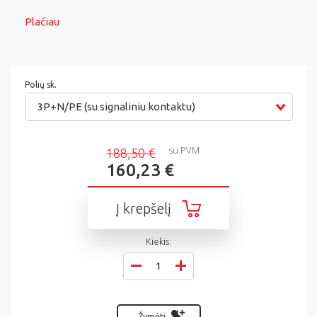
Plačiau
Polių sk.
3P+N/PE (su signaliniu kontaktu)
su PVM
188,50 €
160,23 €
Į krepšelį
Kiekis:
Žymėti