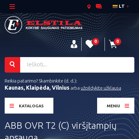
LT
0
0
Reikia patarimo? Skambinkite (d. d.):
Kaunas, Klaipėda, Vilnius
arba
užpildykite užklausą
KATALOGAS
MENIU
ABB OVR T2 (C) viršįtampių
apsauga