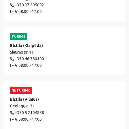
+370 37 205802
I - V
08:00 - 17:00
TURIME
Elstila (Klaipėda)
Šiaurės pr. 11
+370 46 380100
I - V
08:00 - 17:00
NETURIME
Elstila (Vilnius)
Geologų g. 7a
+370 5 2104888
I - V
08:00 - 17:00