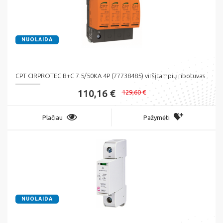
NUOLAIDA
CPT CIRPROTEC B+C 7.5/50KA 4P (77738485) viršįtampių ribotuvas
110,16 €
129,60 €
Plačiau
Pažymėti
NUOLAIDA