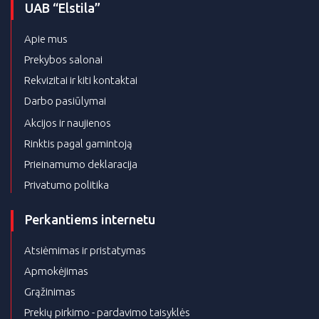
UAB “Elstila”
Apie mus
Prekybos salonai
Rekvizitai ir kiti kontaktai
Darbo pasiūlymai
Akcijos ir naujienos
Rinktis pagal gamintoją
Prieinamumo deklaracija
Privatumo politika
Perkantiems internetu
Atsiėmimas ir pristatymas
Apmokėjimas
Grąžinimas
Prekių pirkimo - pardavimo taisyklės