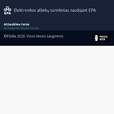
Elektronikos atliekų surinkimas naudojant EPA
Atšaukimo teisė
Atsisakymo teisės forma
©Elstila 2026. Visos teisės saugomos