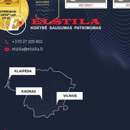
+370 37 205 802
elstila@elstila.lt