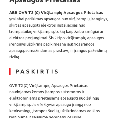
ABB OVR T2 (C) Viršįtampių Apsaugos Prietaisas
yra labai patikimas apsaugos nuo viršįtampių įrenginys,
skirtas apsaugoti elektros instaliacijas nuo
trumpalaikių viršįtampių, tokių kaip žaibo smūgiai ar
elektros perjungimai. Šis 2 tipo viršįtampių apsaugos
įrenginys užtikrina patikimesnę jautrios įrangos
apsaugą, sumažindamas prastovų ir įrangos pažeidimų
riziką.
PASKIRTIS
OVR T2 (C) Viršįtampių Apsaugos Prietaisas
naudojamas žemos įtampos sistemoms ir
elektroniniams prietaisams apsaugoti nuo žalingų
viršįtampių. Jis efektyviai apsaugo įrangą nuo
kenksmingų įtampos šuolių, užtikrindamas veiklos
tęstinumą ir saugumą gyvenamuosiuose,