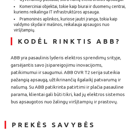
Komerciniai objektai, tokie kaip biurai ir duomenų centrai,
kuriems reikalinga IT infrastruktūros apsauga.
Pramoninės aplinkos, kuriose jautri įranga, tokia kaip
valdymo skydai ir mašinos, reikalauja apsaugos nuo
viršįtampių.
KODĖL RINKTIS ABB?
ABB yra pasaulinis lyderis elektros sprendimų srityje,
garsėjantis savo įsipareigojimu inovacijoms,
patikimumui ir saugumui. ABB OVR T2 serija suteikia
pažangią apsaugą, užtikrinančią ilgalaikį patvarumą ir
našumą. Su ABB patikrinta patirtimi ir plačia pasauline
parama, klientai gali būti tikri, kad jų elektros sistemos
bus apsaugotos nuo žalingų viršįtampių ir prastovų.
PREKĖS SAVYBĖS