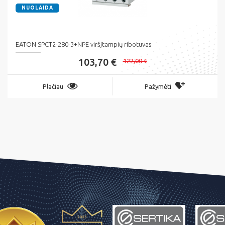
NUOLAIDA
EATON SPCT2-280-3+NPE viršįtampių ribotuvas
103,70 €
122,00 €
Plačiau
Pažymėti