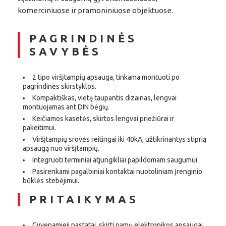
komerciniuose ir pramoniniuose objektuose.
PAGRINDINĖS
SAVYBĖS
2 tipo viršįtampių apsauga, tinkama montuoti po
pagrindinės skirstyklos.
Kompaktiškas, vietą taupantis dizainas, lengvai
montuojamas ant DIN bėgių.
Keičiamos kasetės, skirtos lengvai priežiūrai ir
pakeitimui.
Viršįtampių srovės reitingai iki 40kA, užtikrinantys stiprią
apsaugą nuo viršįtampių.
Integruoti terminiai atjungikliai papildomam saugumui.
Pasirenkami pagalbiniai kontaktai nuotoliniam įrenginio
būklės stebėjimui.
PRITAIKYMAS
Gyvenamieji pastatai, skirti namų elektronikos apsaugai.