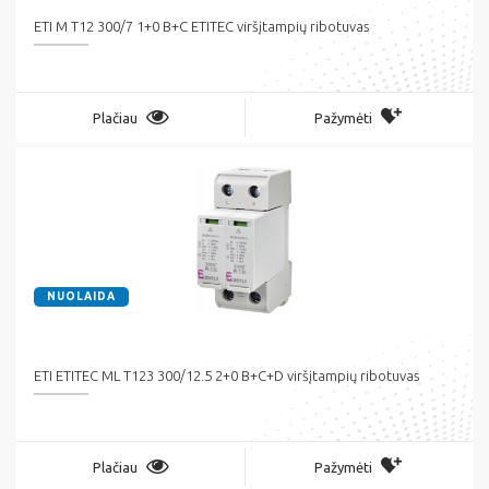
ETI M T12 300/7 1+0 B+C ETITEC viršįtampių ribotuvas
Plačiau
Pažymėti
NUOLAIDA
ETI ETITEC ML T123 300/12.5 2+0 B+C+D viršįtampių ribotuvas
Plačiau
Pažymėti