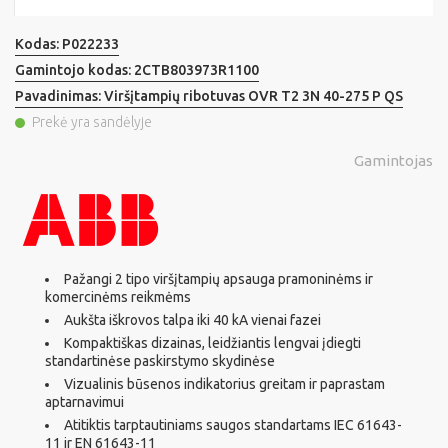
Kodas:
P022233
Gamintojo kodas:
2CTB803973R1100
Pavadinimas:
Viršįtampių ribotuvas OVR T2 3N 40-275 P QS
Prekė yra sandėlyje
Gamintojas
Pažangi 2 tipo viršįtampių apsauga pramoninėms ir
komercinėms reikmėms
Aukšta iškrovos talpa iki 40 kA vienai fazei
Kompaktiškas dizainas, leidžiantis lengvai įdiegti
standartinėse paskirstymo skydinėse
Vizualinis būsenos indikatorius greitam ir paprastam
aptarnavimui
Atitiktis tarptautiniams saugos standartams IEC 61643-
11 ir EN 61643-11