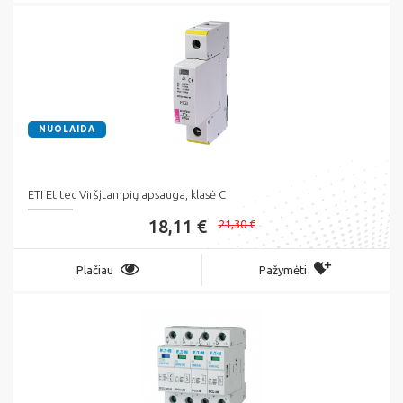
NUOLAIDA
ETI Etitec Viršįtampių apsauga, klasė C
18,11 €
21,30 €
Plačiau
Pažymėti