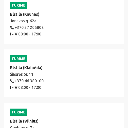
TURIME
Elstila (Kaunas)
Jonavos g. 62a
+370 37 205802
I - V
08:00 - 17:00
TURIME
Elstila (Klaipėda)
Šiaurės pr. 11
+370 46 380100
I - V
08:00 - 17:00
TURIME
Elstila (Vilnius)
Geologų g. 7a