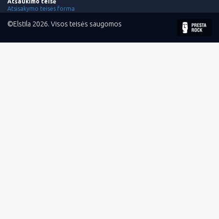
Atšaukimo teisė
Atsisakymo teisės forma
©Elstila 2026. Visos teisės saugomos