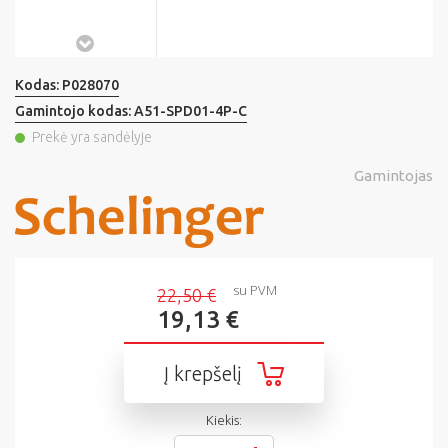
Kodas:
P028070
Gamintojo kodas:
A51-SPD01-4P-C
Prekė yra sandėlyje
Gamintojas
su PVM
22,50 €
19,13 €
Į krepšelį
Kiekis: