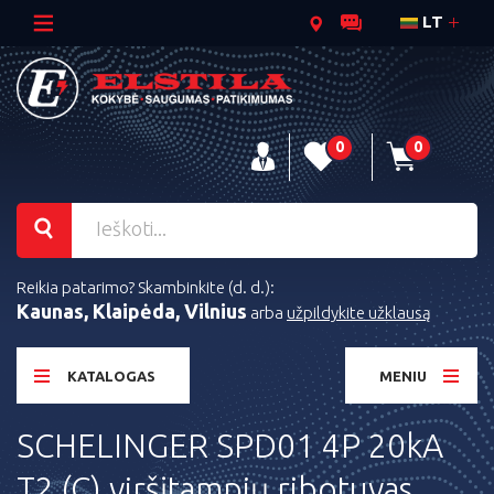
LT
0
0
Reikia patarimo? Skambinkite (d. d.):
Kaunas, Klaipėda, Vilnius
arba
užpildykite užklausą
KATALOGAS
MENIU
SCHELINGER SPD01 4P 20kA
T2 (C) viršįtampių ribotuvas