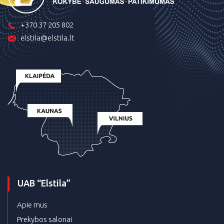
+370 37 205 802
elstila@elstila.lt
UAB “Elstila”
Apie mus
Prekybos salonai