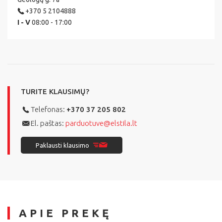
+370 5 2104888
I - V
08:00 - 17:00
TURITE KLAUSIMŲ?
Telefonas:
+370 37 205 802
El. paštas:
parduotuve@elstila.lt
Paklausti klausimo
APIE PREKĘ