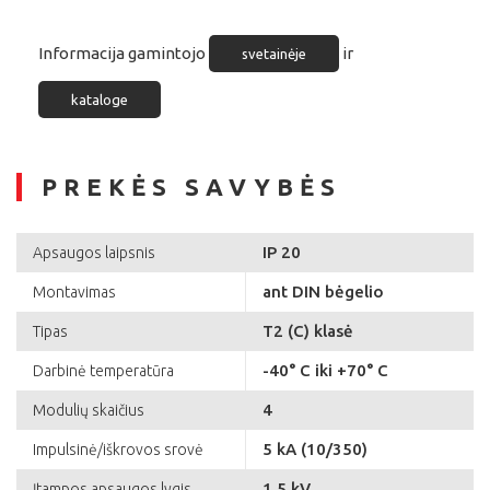
Informacija gamintojo
ir
svetainėje
kataloge
PREKĖS SAVYBĖS
IP 20
Apsaugos laipsnis
ant DIN bėgelio
Montavimas
T2 (C) klasė
Tipas
-40° C iki +70° C
Darbinė temperatūra
4
Modulių skaičius
5 kA (10/350)
Impulsinė/iškrovos srovė
1.5 kV
Įtampos apsaugos lygis