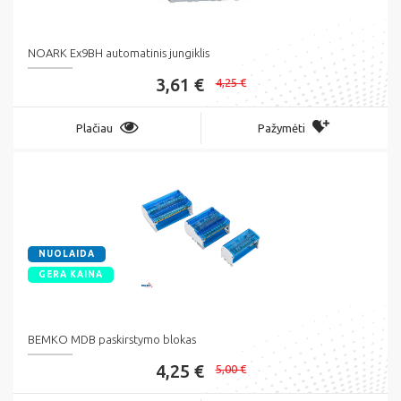
NOARK Ex9BH automatinis jungiklis
3,61 €
4,25 €
Plačiau
Pažymėti
NUOLAIDA
GERA KAINA
BEMKO MDB paskirstymo blokas
4,25 €
5,00 €