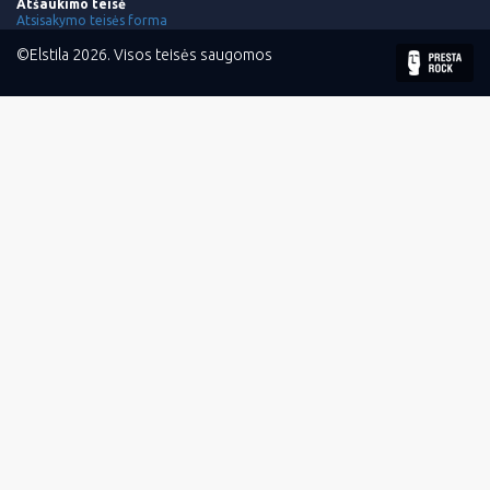
Atšaukimo teisė
Atsisakymo teisės forma
©Elstila 2026. Visos teisės saugomos