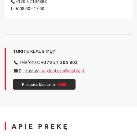
+370 5 2104888
I - V
08:00 - 17:00
TURITE KLAUSIMŲ?
Telefonas:
+370 37 205 802
El. paštas:
parduotuve@elstila.lt
Paklausti klausimo
APIE PREKĘ