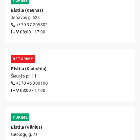
TURIME
Elstila (Kaunas)
Jonavos g. 62a
+370 37 205802
I - V
08:00 - 17:00
NETURIME
Elstila (Klaipėda)
Šiaurės pr. 11
+370 46 380100
I - V
08:00 - 17:00
TURIME
Elstila (Vilnius)
Geologų g. 7a