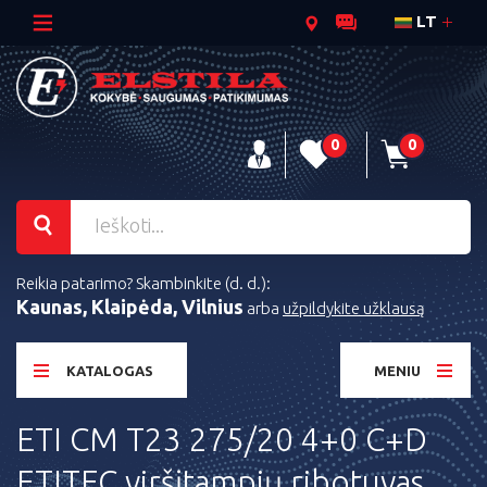
LT
0
0
Reikia patarimo? Skambinkite (d. d.):
Kaunas, Klaipėda, Vilnius
arba
užpildykite užklausą
KATALOGAS
MENIU
ETI CM T23 275/20 4+0 C+D
ETITEC viršįtampių ribotuvas