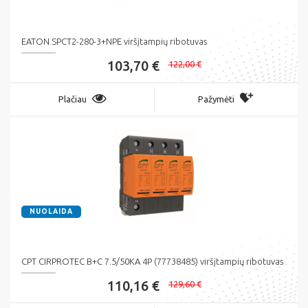
EATON SPCT2-280-3+NPE viršįtampių ribotuvas
103,70 €
122,00 €
Plačiau
Pažymėti
NUOLAIDA
CPT CIRPROTEC B+C 7.5/50KA 4P (77738485) viršįtampių ribotuvas
110,16 €
129,60 €