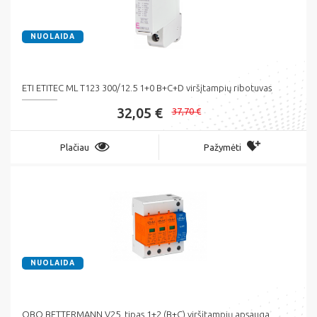
NUOLAIDA
ETI ETITEC ML T123 300/12.5 1+0 B+C+D viršįtampių ribotuvas
32,05 €
37,70 €
Plačiau
Pažymėti
NUOLAIDA
OBO BETTERMANN V25, tipas 1+2 (B+C) viršįtampių apsauga