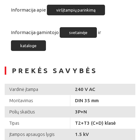
Informacija apie
viršįtampių parinkimą
Informacija gamintojo
ir
svetainėje
kataloge
PREKĖS SAVYBĖS
240 V AC
Vardinė įtampa
DIN 35 mm
Montavimas
3P+N
Polių skaičius
T2+T3 (C+D) klasė
Tipas
1.5 kV
Įtampos apsaugos lygis