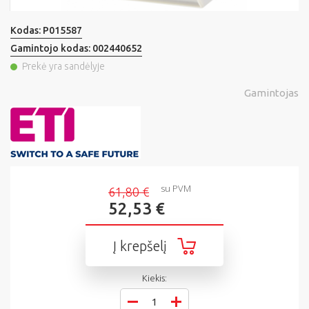
Kodas:
P015587
Gamintojo kodas:
002440652
Prekė yra sandėlyje
Gamintojas
su PVM
61,80 €
52,53 €
Į krepšelį
Kiekis: