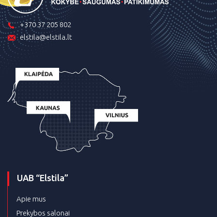
+370 37 205 802
elstila@elstila.lt
UAB “Elstila”
Apie mus
Prekybos salonai