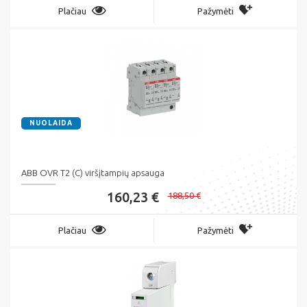
Plačiau
Pažymėti
NUOLAIDA
ABB OVR T2 (C) viršįtampių apsauga
160,23 €
188,50 €
Plačiau
Pažymėti