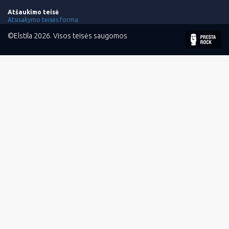
Atšaukimo teisė
Atsisakymo teisės forma
©Elstila 2026. Visos teisės saugomos