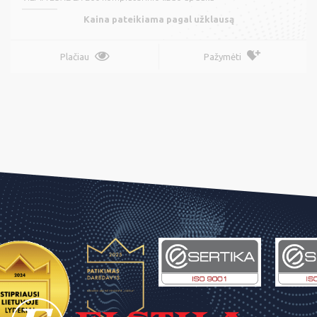
Kaina pateikiama pagal užklausą
Plačiau
Pažymėti