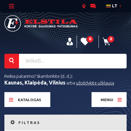
LT
0
0
Reikia patarimo? Skambinkite (d. d.):
Kaunas, Klaipėda, Vilnius
arba
užpildykite užklausą
KATALOGAS
MENIU
FILTRAS