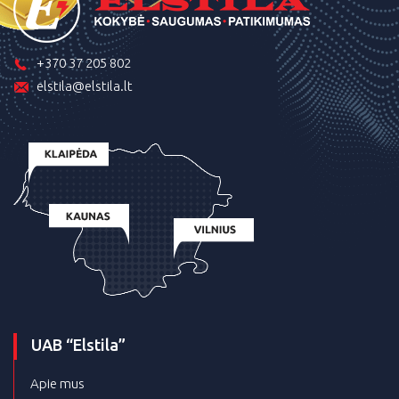
+370 37 205 802
elstila@elstila.lt
UAB “Elstila”
Apie mus