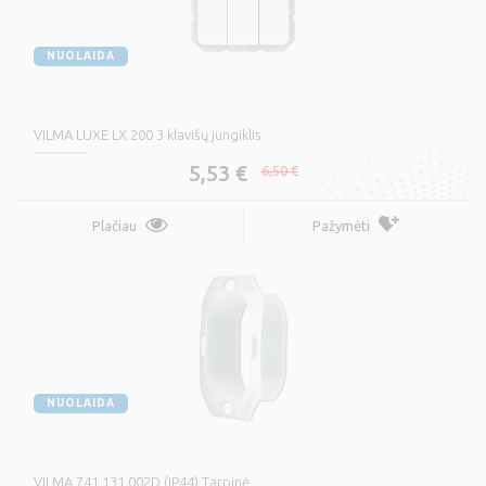
NUOLAIDA
VILMA LUXE LX 200 3 klavišų jungiklis
5,53 €
6,50 €
Plačiau
Pažymėti
NUOLAIDA
VILMA 741.131.002D (IP44) Tarpinė