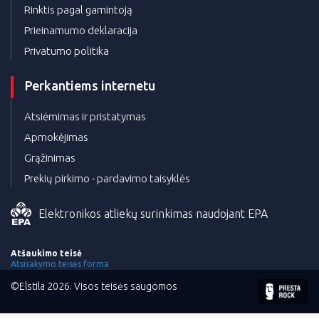
Rinktis pagal gamintoją
Prieinamumo deklaracija
Privatumo politika
Perkantiems internetu
Atsiėmimas ir pristatymas
Apmokėjimas
Grąžinimas
Prekių pirkimo - pardavimo taisyklės
Elektronikos atliekų surinkimas naudojant EPA
Atšaukimo teisė
Atsisakymo teisės forma
©Elstila 2026. Visos teisės saugomos