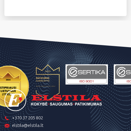
+370 37 205 802
elstila@elstila.lt