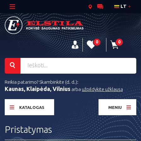
LT
0
0
Reikia patarimo? Skambinkite (d. d.):
Kaunas, Klaipėda, Vilnius
arba
užpildykite užklausą
KATALOGAS
MENIU
Pristatymas