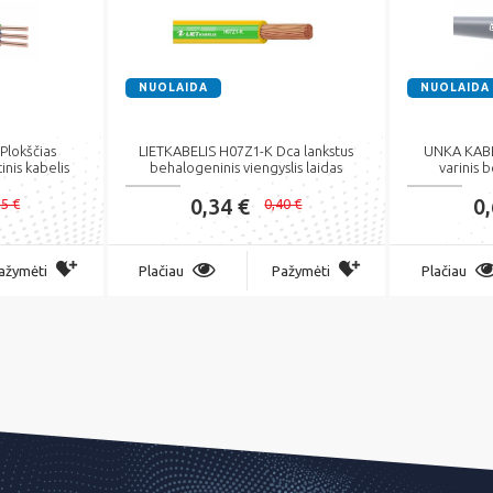
NUOLAIDA
NUOLAIDA
Plokščias
LIETKABELIS H07Z1-K Dca lankstus
UNKA KABL
inis kabelis
behalogeninis viengyslis laidas
varinis 
0,34 €
0
25 €
0,40 €
ažymėti
Plačiau
Pažymėti
Plačiau