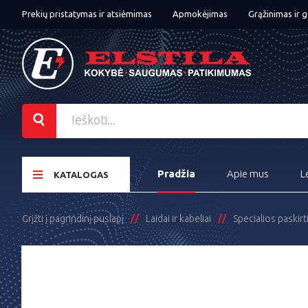
Prekių pristatymas ir atsiėmimas
Apmokėjimas
Grąžinimas ir g
Pradžia
Apie mus
L
KATALOGAS
Grįžti į pagrindinį puslapį
Laidai ir kabeliai
Specialios paskirt