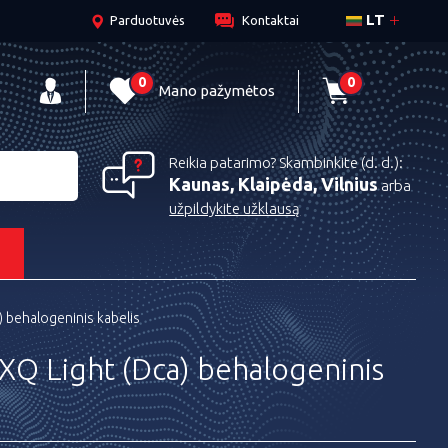
LT
Parduotuvės
Kontaktai
0
0
Mano pažymėtos
Reikia patarimo? Skambinkite (d. d.):
Kaunas, Klaipėda, Vilnius
arba
užpildykite užklausą
s
 behalogeninis kabelis
Q Light (Dca) behalogeninis