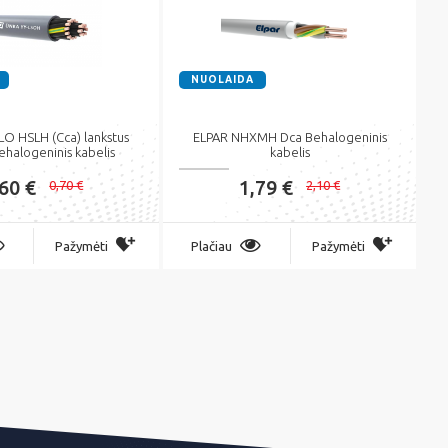
NUOLAIDA
O HSLH (Cca) lankstus
ELPAR NHXMH Dca Behalogeninis
behalogeninis kabelis
kabelis
,60 €
1,79 €
0,70 €
2,10 €
Pažymėti
Plačiau
Pažymėti