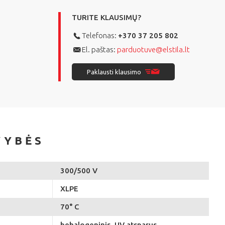
TURITE KLAUSIMŲ?
Telefonas:
+370 37 205 802
El. paštas:
parduotuve@elstila.lt
Paklausti klausimo
VYBĖS
300/500 V
XLPE
70° C
behalogeninis, UV atsparus