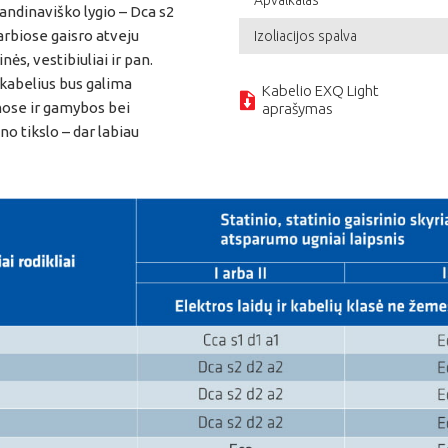
andinaviško lygio – Dca s2
varbiose gaisro atveju
Izoliacijos spalva
ės, vestibiuliai ir pan.
 kabelius bus galima
Kabelio EXQ Light
emose ir gamybos bei
aprašymas
no tikslo – dar labiau