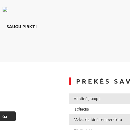
SAUGU PIRKTI
PREKĖS SA
Vardinė įtampa
Izoliacija
:
čia
Maks. darbinė temperatūra
Apvalkalas