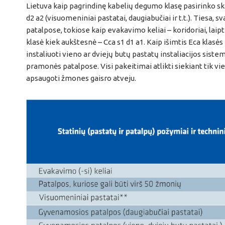
Lietuva kaip pagrindinę kabelių degumo klasę pasirinko sk
d2 a2 (visuomeniniai pastatai, daugiabučiai ir t.t.). Tiesa, s
patalpose, tokiose kaip evakavimo keliai – koridoriai, laiptin
klasė kiek aukštesnė – Cca s1 d1 a1. Kaip išimtis Eca klasės
instaliuoti vieno ar dviejų butų pastatų instaliacijos sist
pramonės patalpose. Visi pakeitimai atlikti siekiant tik vie
apsaugoti žmones gaisro atveju.