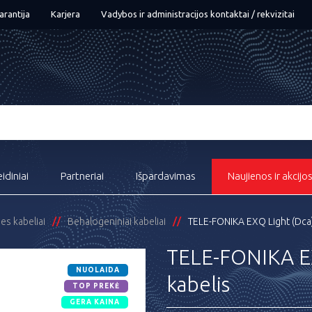
arantija
Karjera
Vadybos ir administracijos kontaktai / rekvizitai
eidiniai
Partneriai
Išpardavimas
Naujienos ir akcijo
ies kabeliai
Behalogeniniai kabeliai
TELE-FONIKA EXQ Light (Dca)
TELE-FONIKA EX
NUOLAIDA
kabelis
TOP PREKĖ
GERA KAINA