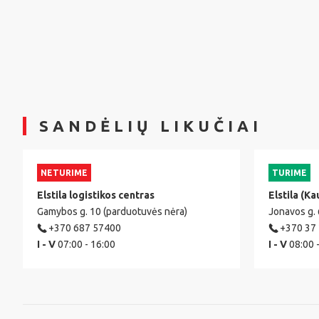
SANDĖLIŲ LIKUČIAI
NETURIME
TURIME
Elstila logistikos centras
Elstila (Ka
Gamybos g. 10 (parduotuvės nėra)
Jonavos g.
+370 687 57400
+370 37
I - V
07:00 - 16:00
I - V
08:00 