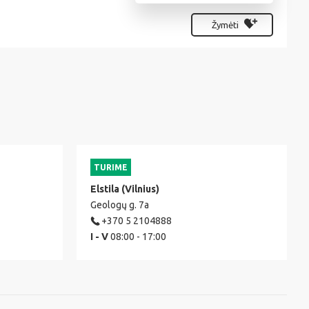
Žymėti
TURIME
Elstila (Vilnius)
Geologų g. 7a
+370 5 2104888
I - V
08:00 - 17:00