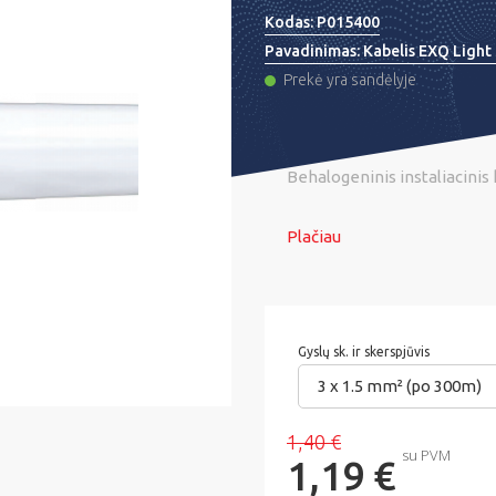
Kodas:
P015400
Pavadinimas:
Kabelis EXQ Light
Prekė yra sandėlyje
Behalogeninis instaliacinis 
Plačiau
Gyslų sk. ir skerspjūvis
3 x 1.5 mm² (po 300m)
1,40 €
su PVM
1,19 €