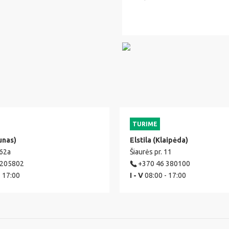
TURIME
unas)
Elstila (Klaipėda)
 62a
Šiaurės pr. 11
 205802
+370 46 380100
- 17:00
I - V
08:00 - 17:00