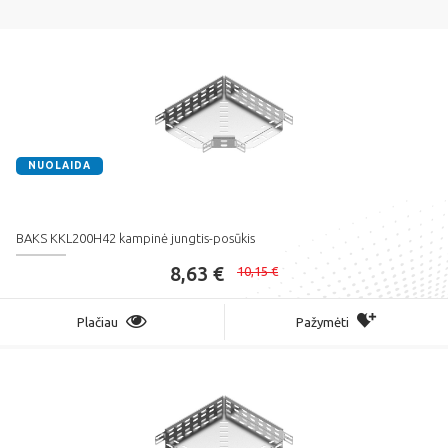
NUOLAIDA
BAKS KKL200H42 kampinė jungtis-posūkis
8,63 €
10,15 €
Plačiau
Pažymėti