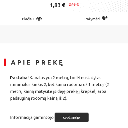
1,83 €
2,15 €
Plačiau
Pažymėti
APIE PREKĘ
Pastaba!
Kanalas yra 2 metrų, todėl nustatytas
minimalus kiekis 2, bet kaina rodoma už 1 metrą! (2
metrų kainą matysite įsidėję prekę į krepšelį arba
padauginę rodomą kainą iš 2).
Informacija gamintojo
svetainėje