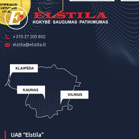
+370 37 205 802
elstila@elstila.lt
UAB “Elstila”