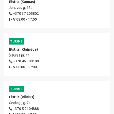
Elstila (Kaunas)
Jonavos g. 62a
+370 37 205802
I - V
08:00 - 17:00
TURIME
Elstila (Klaipėda)
Šiaurės pr. 11
+370 46 380100
I - V
08:00 - 17:00
TURIME
Elstila (Vilnius)
Geologų g. 7a
+370 5 2104888