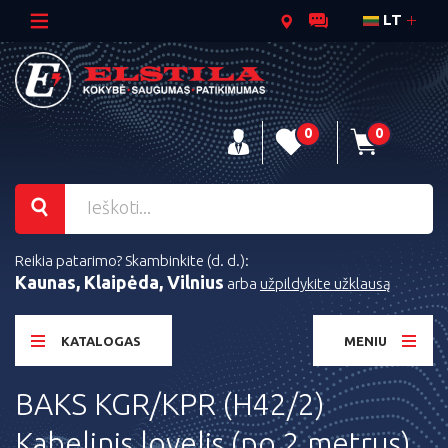
LT
0
0
Reikia patarimo? Skambinkite (d. d.):
Kaunas, Klaipėda, Vilnius
arba
užpildykite užklausą
KATALOGAS
MENIU
BAKS KGR/KPR (H42/2)
Kabelinis lovelis (po 2 metrus)