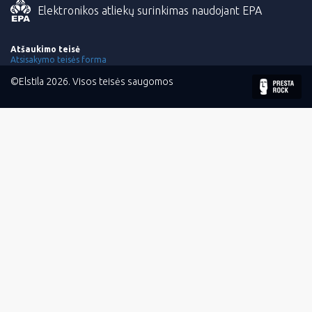
Elektronikos atliekų surinkimas naudojant EPA
Atšaukimo teisė
Atsisakymo teisės forma
©Elstila 2026. Visos teisės saugomos