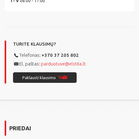
I - V
08:00 - 17:00
TURITE KLAUSIMŲ?
Telefonas:
+370 37 205 802
El. paštas:
parduotuve@elstila.lt
Paklausti klausimo
PRIEDAI