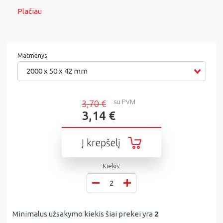
Plačiau
Matmenys
2000 x 50 x 42 mm
su PVM
3,70 €
3,14 €
Į krepšelį
Kiekis:
Minimalus užsakymo kiekis šiai prekei yra
2