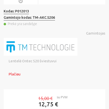
Kodas:
P012013
Gamintojo kodas:
TM-AKC.S206
Prekė yra sandėlyje
Gamintojas
Lentelė Ontec S20 šviestuvui
Plačiau
su PVM
15,00 €
12,75 €