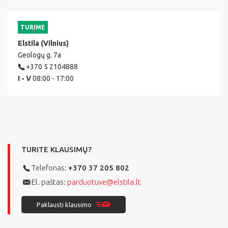
TURIME
Elstila (Vilnius)
Geologų g. 7a
+370 5 2104888
I - V
08:00 - 17:00
TURITE KLAUSIMŲ?
Telefonas:
+370 37 205 802
El. paštas:
parduotuve@elstila.lt
Paklausti klausimo