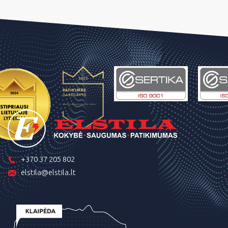
+370 37 205 802
elstila@elstila.lt