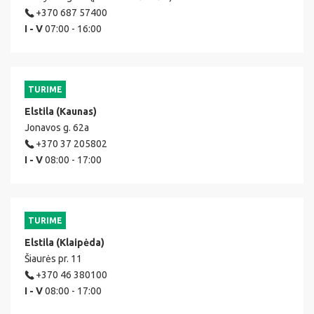
+370 687 57400
I - V
07:00 - 16:00
TURIME
Elstila (Kaunas)
Jonavos g. 62a
+370 37 205802
I - V
08:00 - 17:00
TURIME
Elstila (Klaipėda)
Šiaurės pr. 11
+370 46 380100
I - V
08:00 - 17:00