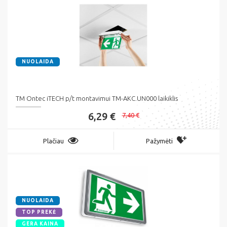
NUOLAIDA
TM Ontec iTECH p/t montavimui TM-AKC.UN000 laikiklis
6,29 €
7,40 €
Plačiau
Pažymėti
NUOLAIDA
TOP PREKĖ
GERA KAINA