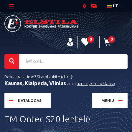
LT
0
0
Reikia patarimo? Skambinkite (d. d.):
Kaunas, Klaipėda, Vilnius
arba
užpildykite užklausą
KATALOGAS
MENIU
TM Ontec S20 lentelė