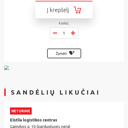
Į krepšelį
Kiekis:
Žymėti
SANDĖLIŲ LIKUČIAI
NETURIME
Elstila logistikos centras
Gamybos g. 10 (parduotuvės nėra)