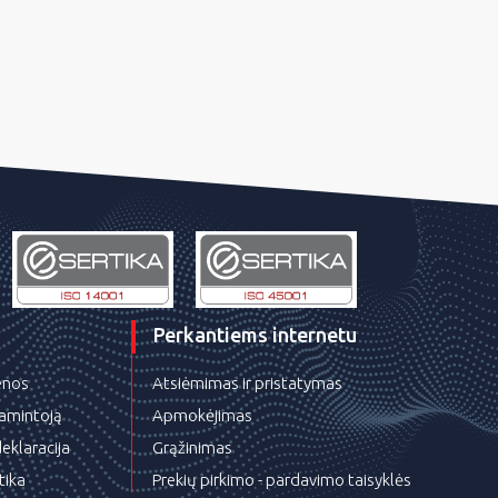
Perkantiems internetu
ienos
Atsiėmimas ir pristatymas
gamintoją
Apmokėjimas
eklaracija
Grąžinimas
tika
Prekių pirkimo - pardavimo taisyklės