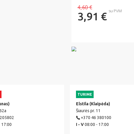
4,60 €
su PVM
3,91 €
TURIME
unas)
Elstila (Klaipėda)
 62a
Šiaurės pr. 11
 205802
+370 46 380100
- 17:00
I - V
08:00 - 17:00