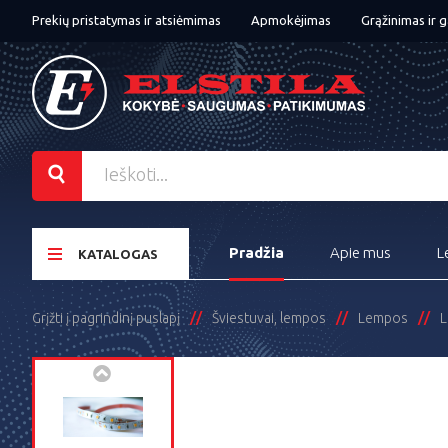
Prekių pristatymas ir atsiėmimas
Apmokėjimas
Grąžinimas ir g
Pradžia
Apie mus
L
KATALOGAS
Grįžti į pagrindinį puslapį
Šviestuvai, lempos
Lempos
L