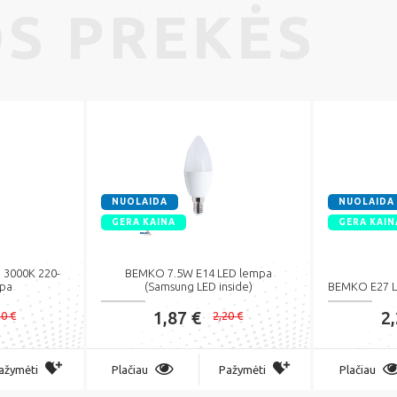
S PREKĖS
NUOLAIDA
NUOLAIDA
GERA KAINA
GERA KAIN
 3000K 220-
BEMKO 7.5W E14 LED lempa
mpa
(Samsung LED inside)
BEMKO E27 L
1,87 €
2
30 €
2,20 €
ažymėti
Plačiau
Pažymėti
Plačiau