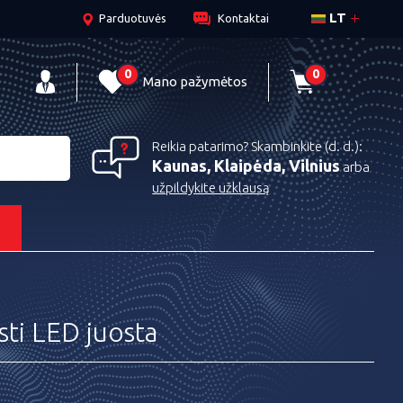
LT
Parduotuvės
Kontaktai
0
0
Mano pažymėtos
Reikia patarimo? Skambinkite (d. d.):
Kaunas, Klaipėda, Vilnius
arba
užpildykite užklausą
s
ti LED juosta