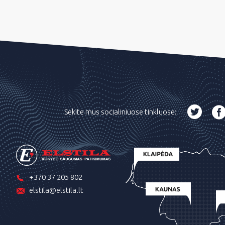
Sekite mus socialiniuose tinkluose:
+370 37 205 802
elstila@elstila.lt