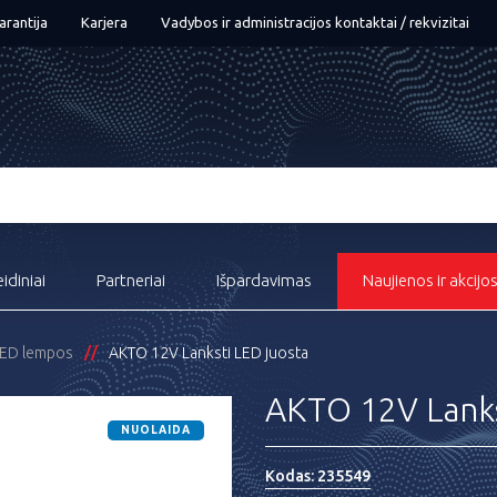
arantija
Karjera
Vadybos ir administracijos kontaktai / rekvizitai
eidiniai
Partneriai
Išpardavimas
Naujienos ir akcijo
ED lempos
AKTO 12V Lanksti LED juosta
AKTO 12V Lanks
NUOLAIDA
Kodas:
235549