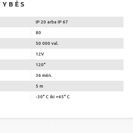
VYBĖS
IP 20 arba IP 67
80
50 000 val.
12V
120°
36 mėn.
5 m
-30° C iki +65° C