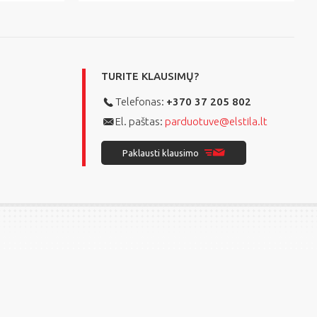
TURITE KLAUSIMŲ?
Telefonas:
+370 37 205 802
El. paštas:
parduotuve@elstila.lt
Paklausti klausimo