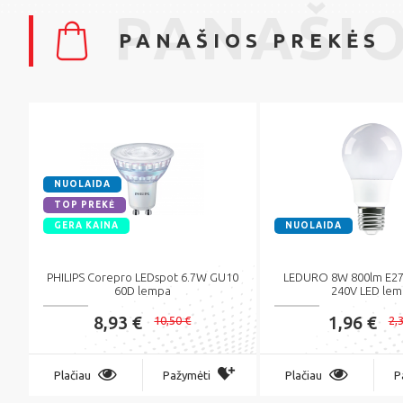
PANAŠIO
PANAŠIOS PREKĖS
NUOLAIDA
TOP PREKĖ
GERA KAINA
NUOLAIDA
PHILIPS Corepro LEDspot 6.7W GU10
LEDURO 8W 800lm E27
60D lempa
240V LED le
8,93 €
1,96 €
10,50 €
2,
Plačiau
Pažymėti
Plačiau
P