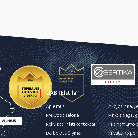
UAB “Elstila”
Apie mus
Akcijos ir nauj
Prekybos salonai
Rinktis pagal 
Rekvizitai ir kiti kontaktai
Prieinamumo d
Darbo pasiūlymai
Privatumo poli