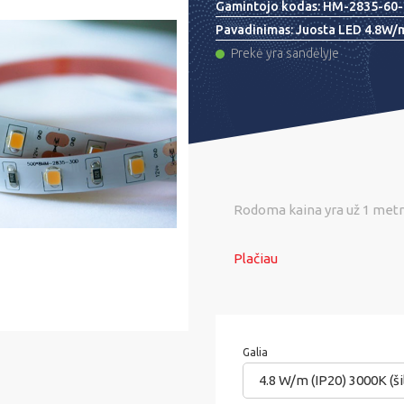
Gamintojo kodas:
HM-2835-60
Pavadinimas:
Juosta LED 4.8W
Prekė yra sandėlyje
Rodoma kaina yra už 1 metrą
Plačiau
Galia
4.8 W/m (IP20) 3000K (šil