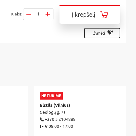
Į krepšelį
Kiekis:
Žymėti
NETURIME
Elstila (Vilnius)
Geologų g. 7a
+370 5 2104888
I - V
08:00 - 17:00