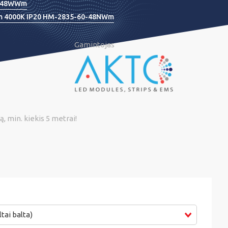
-48WWm
/m 4000K IP20 HM-2835-60-48NWm
Gamintojas
, min. kiekis 5 metrai!
tai balta)