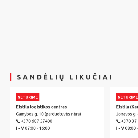
SANDĖLIŲ LIKUČIAI
NETURIME
NETURIME
Elstila logistikos centras
Elstila (Ka
Gamybos g. 10 (parduotuvės nėra)
Jonavos g.
+370 687 57400
+370 37
I - V
07:00 - 16:00
I - V
08:00 