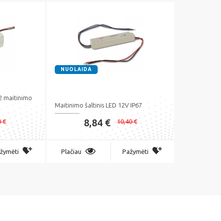
NUOLAIDA
 maitinimo
Maitinimo šaltinis LED 12V IP67
8,84 €
0 €
10,40 €
žymėti
Plačiau
Pažymėti