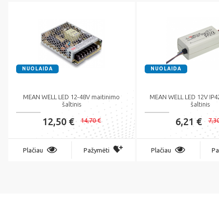
NUOLAIDA
NUOLAIDA
MEAN WELL LED 12-48V maitinimo
MEAN WELL LED 12V IP42
šaltinis
šaltinis
12,50 €
6,21 €
14,70 €
7,3
Plačiau
Pažymėti
Plačiau
Pa