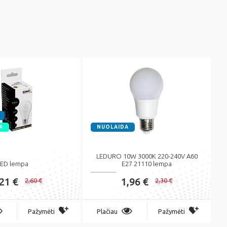
A
NUOLAIDA
LEDURO 10W 3000K 220-240V A60
ED lempa
E27 21110 lempa
,21 €
1,96 €
2,60 €
2,30 €
Pažymėti
Plačiau
Pažymėti