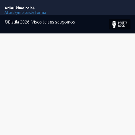
Atšaukimo teisė
Atsisakymo teisės forma
©Elstila 2026. Visos teisės saugomos