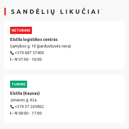
SANDĖLIŲ LIKUČIAI
NETURIME
Elstila logistikos centras
Gamybos g. 10 (parduotuvės nėra)
+370 687 57400
I - V
07:00 - 16:00
TURIME
Elstila (Kaunas)
Jonavos g. 62a
+370 37 205802
I - V
08:00 - 17:00