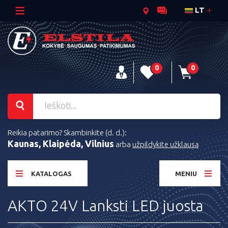
LT
0
0
Reikia patarimo? Skambinkite (d. d.):
Kaunas, Klaipėda, Vilnius
arba
užpildykite užklausą
KATALOGAS
MENIU
AKTO 24V Lanksti LED juosta