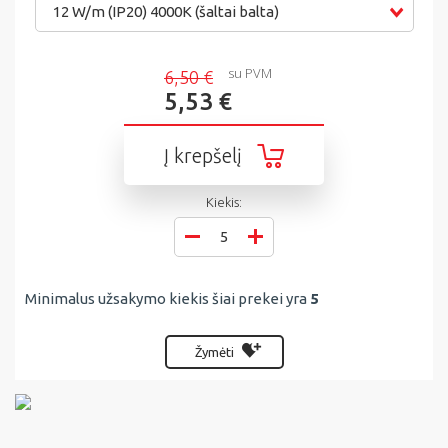
12 W/m (IP20) 4000K (šaltai balta)
su PVM
6,50 €
5,53 €
Į krepšelį
Kiekis:
Minimalus užsakymo kiekis šiai prekei yra
5
Žymėti