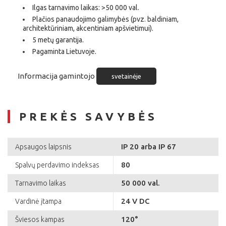
Ilgas tarnavimo laikas: >50 000 val.
Plačios panaudojimo galimybės (pvz. baldiniam,
architektūriniam, akcentiniam apšvietimui).
5 metų garantija.
Pagaminta Lietuvoje.
Informacija gamintojo
svetainėje
PREKĖS SAVYBĖS
IP 20 arba IP 67
Apsaugos laipsnis
80
Spalvų perdavimo indeksas
50 000 val.
Tarnavimo laikas
24 V DC
Vardinė įtampa
120°
Šviesos kampas