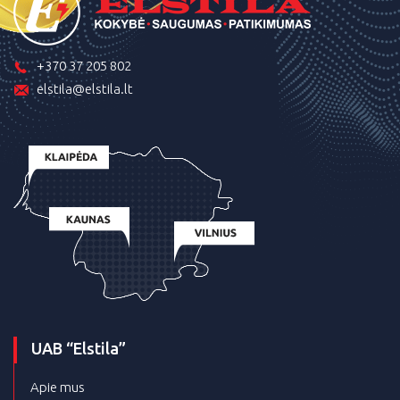
+370 37 205 802
elstila@elstila.lt
UAB “Elstila”
Apie mus