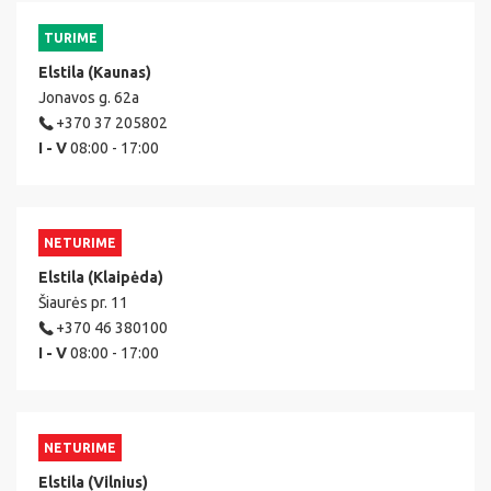
TURIME
Elstila (Kaunas)
Jonavos g. 62a
+370 37 205802
I - V
08:00 - 17:00
NETURIME
Elstila (Klaipėda)
Šiaurės pr. 11
+370 46 380100
I - V
08:00 - 17:00
NETURIME
Elstila (Vilnius)