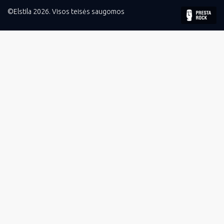
©Elstila 2026. Visos teisės saugomos