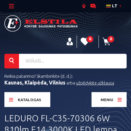
LT
0
0
Reikia patarimo? Skambinkite (d. d.):
Kaunas, Klaipėda, Vilnius
arba
užpildykite užklausą
KATALOGAS
MENIU
LEDURO FL-C35-70306 6W
810lm E14 3000K LED lempa