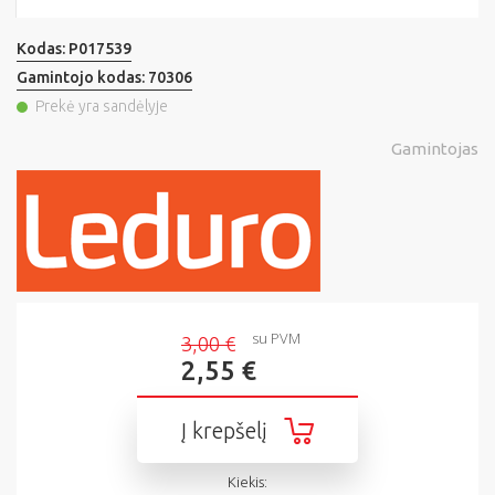
Kodas:
P017539
Gamintojo kodas:
70306
Prekė yra sandėlyje
Gamintojas
su PVM
3,00 €
2,55 €
Į krepšelį
Kiekis: