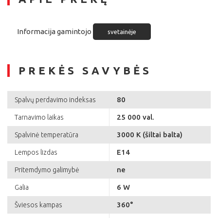
Informacija gamintojo
svetainėje
PREKĖS SAVYBĖS
80
Spalvų perdavimo indeksas
25 000 val.
Tarnavimo laikas
3000 K (šiltai balta)
Spalvinė temperatūra
E14
Lempos lizdas
ne
Pritemdymo galimybė
6 W
Galia
360°
Šviesos kampas