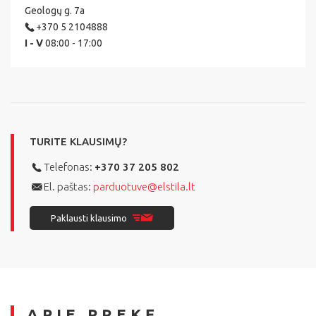
Geologų g. 7a
+370 5 2104888
I - V
08:00 - 17:00
TURITE KLAUSIMŲ?
Telefonas:
+370 37 205 802
El. paštas:
parduotuve@elstila.lt
Paklausti klausimo
APIE PREKĘ