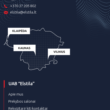
+370 37 205 802
elstila@elstila.lt
UAB “Elstila”
Apie mus
Prekybos salonai
Rekvizitai ir kiti kontaktai