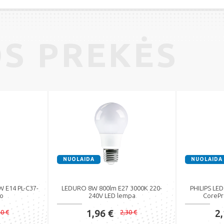
S PREKĖS
NUOLAIDA
NUOLAIDA
 E14 PL-C37-
LEDURO 8W 800lm E27 3000K 220-
PHILIPS LED
ro
240V LED lempa
CorePr
1,96 €
2
50 €
2,30 €