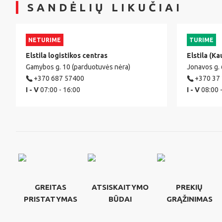
SANDĖLIŲ LIKUČIAI
NETURIME
TURIME
Elstila logistikos centras
Elstila (Ka
Gamybos g. 10 (parduotuvės nėra)
Jonavos g.
+370 687 57400
+370 37
I - V
07:00 - 16:00
I - V
08:00 
GREITAS
ATSISKAITYMO
PREKIŲ
PRISTATYMAS
BŪDAI
GRĄŽINIMAS