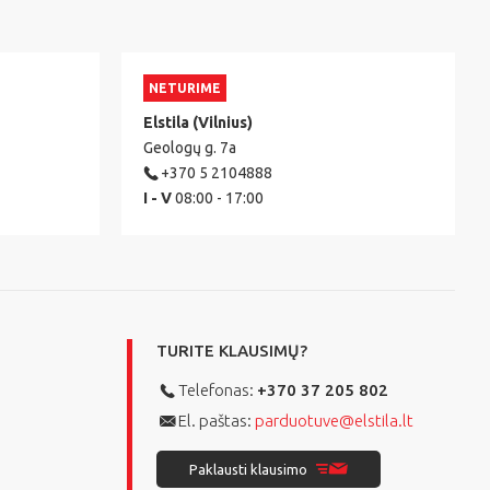
NETURIME
Elstila (Vilnius)
Geologų g. 7a
+370 5 2104888
I - V
08:00 - 17:00
TURITE KLAUSIMŲ?
Telefonas:
+370 37 205 802
El. paštas:
parduotuve@elstila.lt
Paklausti klausimo