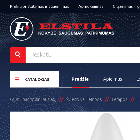
Prekių pristatymas ir atsiėmimas
Apmokėjimas
Grąžinimas ir g
Pradžia
Apie mus
L
KATALOGAS
Grįžti į pagrindinį puslapį
Šviestuvai, lempos
Lempos
L