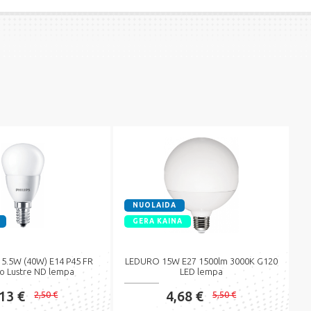
NUOLAIDA
GERA KAINA
 5.5W (40W) E14 P45 FR
LEDURO 15W E27 1500lm 3000K G120
o Lustre ND lempa
LED lempa
,13 €
4,68 €
2,50 €
5,50 €