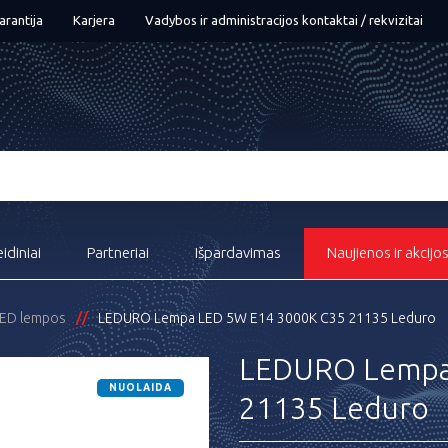
arantija
Karjera
Vadybos ir administracijos kontaktai / rekvizitai
eidiniai
Partneriai
Išpardavimas
Naujienos ir akcijo
ED lempos
LEDURO Lempa LED 5W E14 3000K C35 21135 Leduro
LEDURO Lempa
NUOLAIDA
21135 Leduro