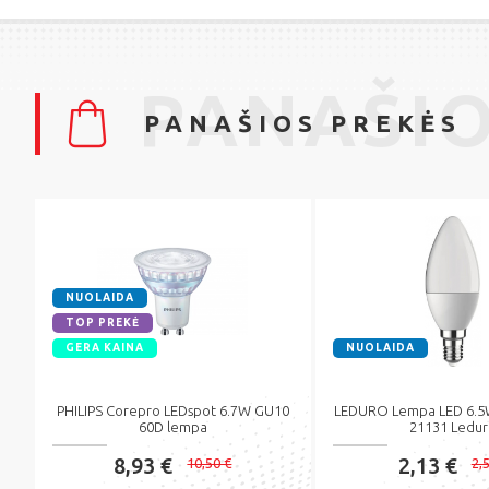
PANAŠIO
PANAŠIOS PREKĖS
NUOLAIDA
TOP PREKĖ
GERA KAINA
NUOLAIDA
PHILIPS Corepro LEDspot 6.7W GU10
LEDURO Lempa LED 6.5W
60D lempa
21131 Ledu
8,93 €
2,13 €
10,50 €
2,