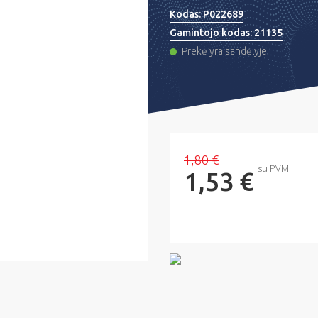
Kodas:
P022689
Gamintojo kodas:
21135
Prekė yra sandėlyje
1,80 €
su PVM
1,53 €