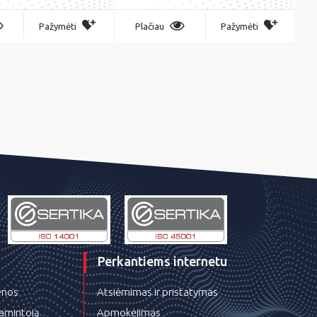
Pažymėti
Plačiau
Pažymėti
Perkantiems internetu
ienos
Atsiėmimas ir pristatymas
gamintoją
Apmokėjimas