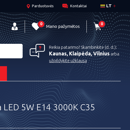
LT
Parduotuvės
Kontaktai
0
0
Mano pažymėtos
Reikia patarimo? Skambinkite (d. d.):
Kaunas, Klaipėda, Vilnius
arba
užpildykite užklausą
s
 LED 5W E14 3000K C35