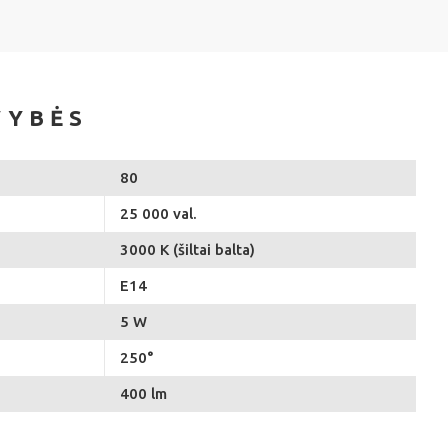
VYBĖS
80
25 000 val.
3000 K (šiltai balta)
E14
5 W
250°
400 lm