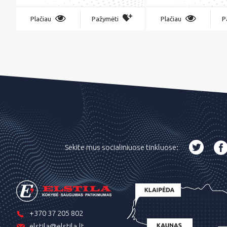
Plačiau
Pažymėti
Plačiau
P
Sekite mus socialiniuose tinkluose:
+370 37 205 802
elstila@elstila.lt