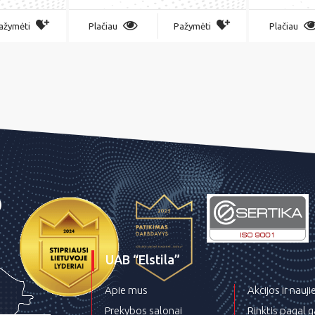
ažymėti
Plačiau
Pažymėti
Plačiau
UAB “Elstila”
Apie mus
Akcijos ir nauj
Prekybos salonai
Rinktis pagal 