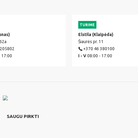
TURIME
unas)
Elstila (Klaipėda)
 62a
Šiaurės pr. 11
 205802
+370 46 380100
- 17:00
I - V
08:00 - 17:00
SAUGU PIRKTI