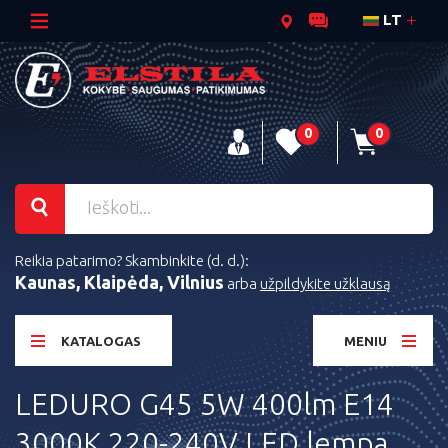
LT
0
0
Reikia patarimo? Skambinkite (d. d.):
Kaunas, Klaipėda, Vilnius
arba
užpildykite užklausą
KATALOGAS
MENIU
LEDURO G45 5W 400lm E14
3000K 220-240V LED lempa