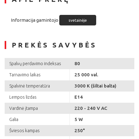
Informacija gamintojo
svetainėje
PREKĖS SAVYBĖS
80
Spalvų perdavimo indeksas
25 000 val.
Tarnavimo laikas
3000 K (šiltai balta)
Spalvinė temperatūra
E14
Lempos lizdas
220 - 240 V AC
Vardinė įtampa
5 W
Galia
250°
Šviesos kampas