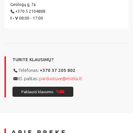
Geologų g. 7a
+370 5 2104888
I - V
08:00 - 17:00
TURITE KLAUSIMŲ?
Telefonas:
+370 37 205 802
El. paštas:
parduotuve@elstila.lt
Paklausti klausimo
APIE PREKĘ