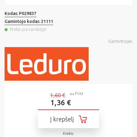
Kodas:
P029837
Gamintojo kodas:
21111
Prekė yra sandėlyje
Gamintojas
su PVM
1,60 €
1,36 €
Į krepšelį
Kiekis: