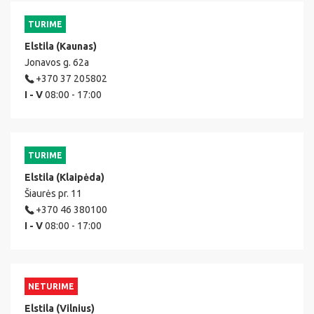
TURIME
Elstila (Kaunas)
Jonavos g. 62a
+370 37 205802
I - V
08:00 - 17:00
TURIME
Elstila (Klaipėda)
Šiaurės pr. 11
+370 46 380100
I - V
08:00 - 17:00
NETURIME
Elstila (Vilnius)