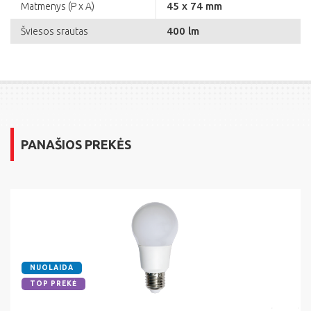
45 x 74 mm
Matmenys (P x A)
400 lm
Šviesos srautas
PANAŠIOS PREKĖS
NUOLAIDA
TOP PREKĖ