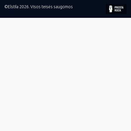
©Elstila 2026. Visos teisės saugomos