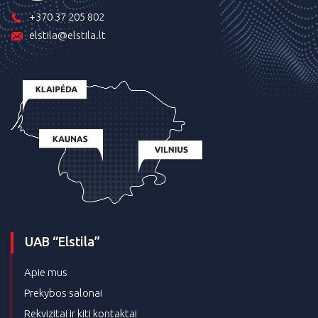
+370 37 205 802
elstila@elstila.lt
UAB “Elstila”
Apie mus
Prekybos salonai
Rekvizitai ir kiti kontaktai