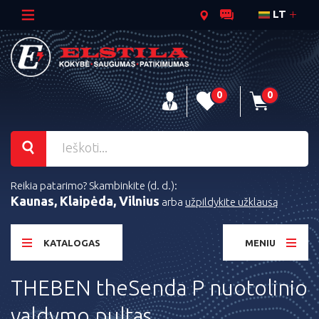
LT
0
0
Reikia patarimo? Skambinkite (d. d.):
Kaunas, Klaipėda, Vilnius
arba
užpildykite užklausą
KATALOGAS
MENIU
THEBEN theSenda P nuotolinio
valdymo pultas