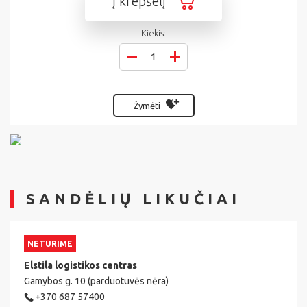
Į krepšelį
Kiekis:
Žymėti
SANDĖLIŲ LIKUČIAI
NETURIME
Elstila logistikos centras
Gamybos g. 10 (parduotuvės nėra)
+370 687 57400