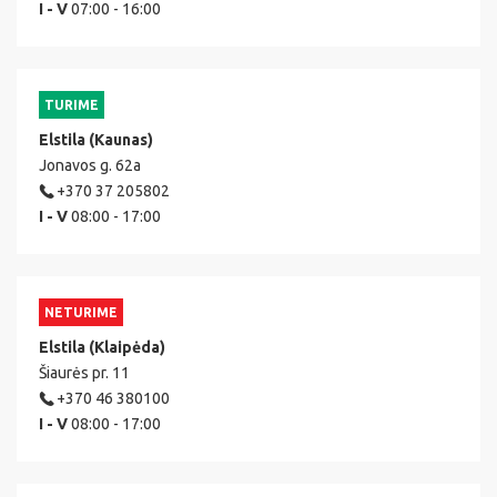
I - V
07:00 - 16:00
TURIME
Elstila (Kaunas)
Jonavos g. 62a
+370 37 205802
I - V
08:00 - 17:00
NETURIME
Elstila (Klaipėda)
Šiaurės pr. 11
+370 46 380100
I - V
08:00 - 17:00