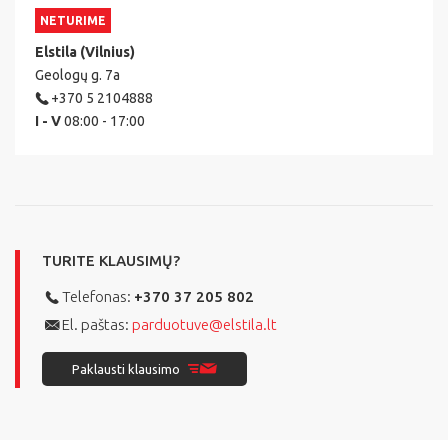
NETURIME
Elstila (Vilnius)
Geologų g. 7a
+370 5 2104888
I - V
08:00 - 17:00
TURITE KLAUSIMŲ?
Telefonas:
+370 37 205 802
El. paštas:
parduotuve@elstila.lt
Paklausti klausimo