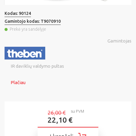
Kodas:
90124
Gamintojo kodas:
T9070910
Prekė yra sandėlyje
Gamintojas
IR daviklių valdymo pultas
Plačiau
su PVM
26,00 €
22,10 €