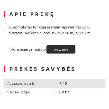
APIE PREKĘ
Su apmokymo funkcija esamam apšvietimo lygiui
nustatyti. Veikimo nuotolis: viduje 10 m, lauke 3 m.
Informacija gamintojo
svetainėje
PREKĖS SAVYBĖS
IP 40
Apsaugos laipsnis
3 V DC
Vardinė įtampa