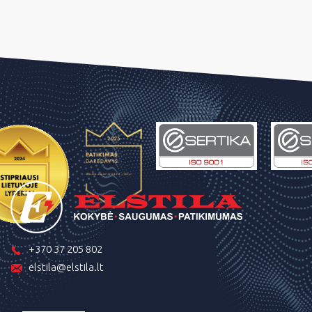
+370 37 205 802
elstila@elstila.lt