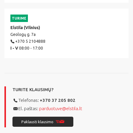
TURIME
Elstila (Vilnius)
Geologų g. 7a
+370 5 2104888
I - V
08:00 - 17:00
TURITE KLAUSIMŲ?
Telefonas:
+370 37 205 802
El. paštas:
parduotuve@elstila.lt
Paklausti klausimo