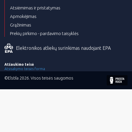
Atsiėmimas ir pristatymas
Apmokėjimas
Grąžinimas
Prekių pirkimo - pardavimo taisyklės
Elektronikos atliekų surinkimas naudojant EPA
Atšaukimo teisė
Atsisakymo teisės forma
©Elstila 2026. Visos teisės saugomos