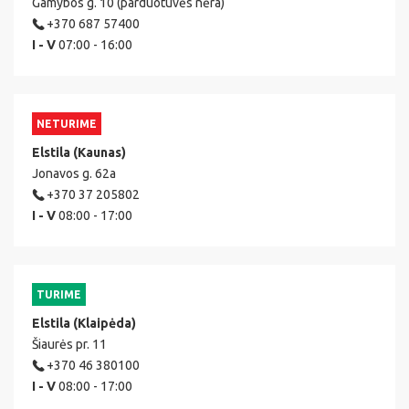
Gamybos g. 10 (parduotuvės nėra)
+370 687 57400
I - V
07:00 - 16:00
NETURIME
Elstila (Kaunas)
Jonavos g. 62a
+370 37 205802
I - V
08:00 - 17:00
TURIME
Elstila (Klaipėda)
Šiaurės pr. 11
+370 46 380100
I - V
08:00 - 17:00