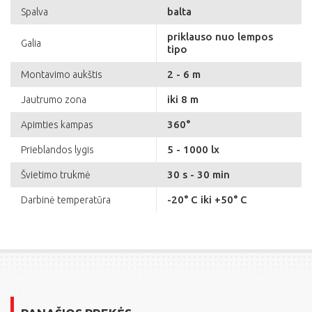
balta
Spalva
priklauso nuo lempos
Galia
tipo
2 - 6 m
Montavimo aukštis
iki 8 m
Jautrumo zona
360°
Apimties kampas
5 - 1000 lx
Prieblandos lygis
30 s - 30 min
Švietimo trukmė
-20° C iki +50° C
Darbinė temperatūra