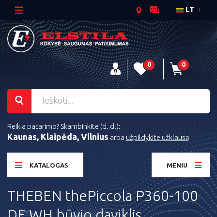
LT
0
0
Reikia patarimo? Skambinkite (d. d.):
Kaunas, Klaipėda, Vilnius
arba
užpildykite užklausą
KATALOGAS
MENIU
THEBEN thePiccola P360-100
DE WH būvio daviklis