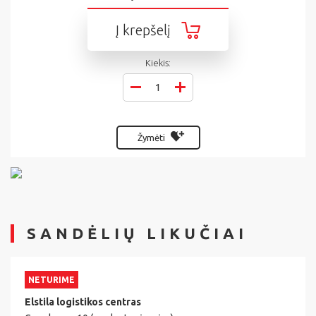
Į krepšelį
Kiekis:
Žymėti
SANDĖLIŲ LIKUČIAI
NETURIME
Elstila logistikos centras