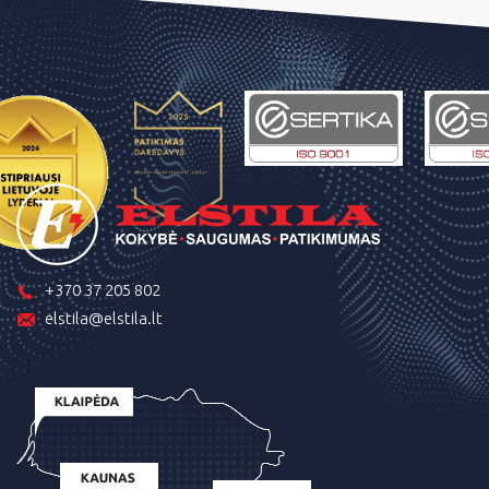
+370 37 205 802
elstila@elstila.lt