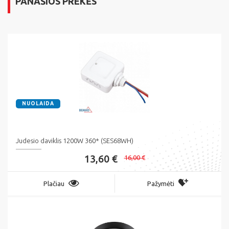
PANAŠIOS PREKĖS
NUOLAIDA
Judesio daviklis 1200W 360* (SES68WH)
13,60 €
16,00 €
Plačiau
Pažymėti