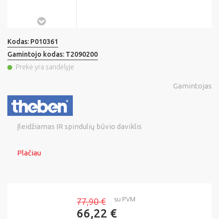
Kodas:
P010361
Gamintojo kodas:
T2090200
Prekė yra sandėlyje
Gamintojas
Įleidžiamas IR spindulių būvio daviklis
Plačiau
su PVM
77,90 €
66,22 €