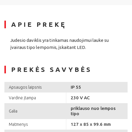
APIE PREKĘ
Judesio daviklis yra tinkamas naudojimui lauke su
įvairaus tipo lempomis, įskaitant LED.
PREKĖS SAVYBĖS
IP 55
Apsaugos laipsnis
230 V AC
Vardinė įtampa
priklauso nuo lempos
Galia
tipo
127 x 85 x 99.6 mm
Matmenys