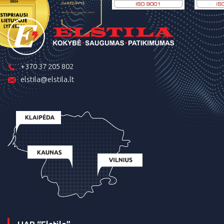
+370 37 205 802
elstila@elstila.lt