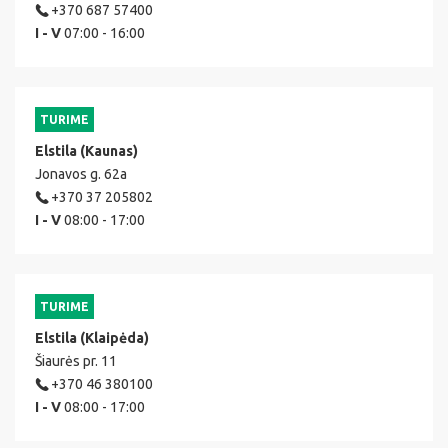
+370 687 57400
I - V
07:00 - 16:00
TURIME
Elstila (Kaunas)
Jonavos g. 62a
+370 37 205802
I - V
08:00 - 17:00
TURIME
Elstila (Klaipėda)
Šiaurės pr. 11
+370 46 380100
I - V
08:00 - 17:00