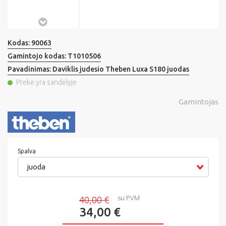
Kodas:
90063
Gamintojo kodas:
T1010506
Pavadinimas:
Daviklis judesio Theben Luxa S180 juodas
Prekė yra sandėlyje
Gamintojas
Spalva
juoda
su PVM
40,00 €
34,00 €