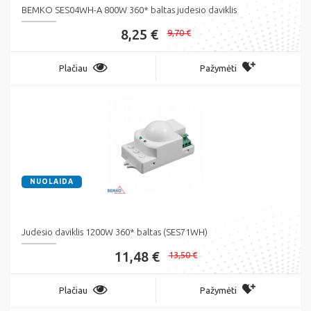
BEMKO SES04WH-A 800W 360* baltas judesio daviklis
8,25 €
9,70 €
Plačiau
Pažymėti
NUOLAIDA
Judesio daviklis 1200W 360* baltas (SES71WH)
11,48 €
13,50 €
Plačiau
Pažymėti