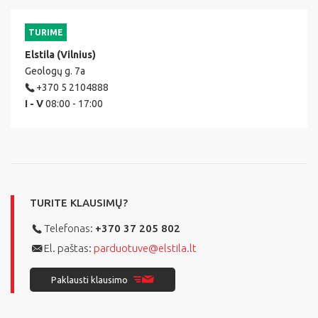
TURIME
Elstila (Vilnius)
Geologų g. 7a
+370 5 2104888
I - V
08:00 - 17:00
TURITE KLAUSIMŲ?
Telefonas:
+370 37 205 802
El. paštas:
parduotuve@elstila.lt
Paklausti klausimo