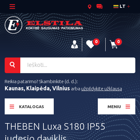
LT
0
0
Reikia patarimo? Skambinkite (d. d.):
Kaunas, Klaipėda, Vilnius
arba
užpildykite užklausą
KATALOGAS
MENIU
THEBEN Luxa S180 IP55
judesio daviklis