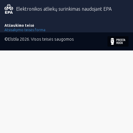
Elektronikos atliekų surinkimas naudojant EPA
Atšaukimo teisė
Atsisakymo teisės forma
©Elstila 2026. Visos teisės saugomos