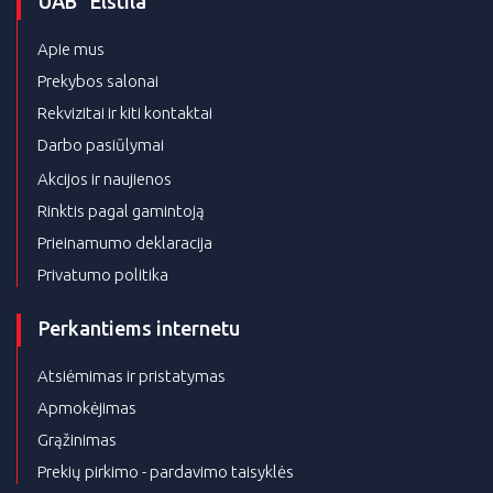
UAB “Elstila”
Apie mus
Prekybos salonai
Rekvizitai ir kiti kontaktai
Darbo pasiūlymai
Akcijos ir naujienos
Rinktis pagal gamintoją
Prieinamumo deklaracija
Privatumo politika
Perkantiems internetu
Atsiėmimas ir pristatymas
Apmokėjimas
Grąžinimas
Prekių pirkimo - pardavimo taisyklės