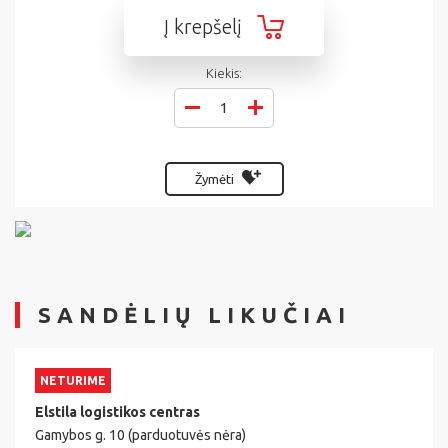
Į krepšelį
Kiekis:
Žymėti
SANDĖLIŲ LIKUČIAI
NETURIME
Elstila logistikos centras
Gamybos g. 10 (parduotuvės nėra)