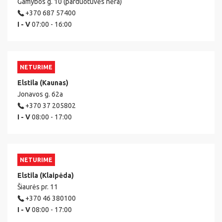
Gamybos g. 10 (parduotuvės nėra)
+370 687 57400
I - V
07:00 - 16:00
NETURIME
Elstila (Kaunas)
Jonavos g. 62a
+370 37 205802
I - V
08:00 - 17:00
NETURIME
Elstila (Klaipėda)
Šiaurės pr. 11
+370 46 380100
I - V
08:00 - 17:00