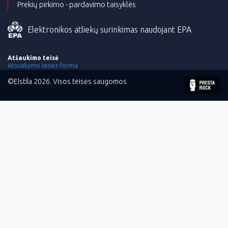
Prekių pirkimo - pardavimo taisyklės
Elektronikos atliekų surinkimas naudojant EPA
Atšaukimo teisė
Atsisakymo teisės forma
©Elstila 2026. Visos teisės saugomos