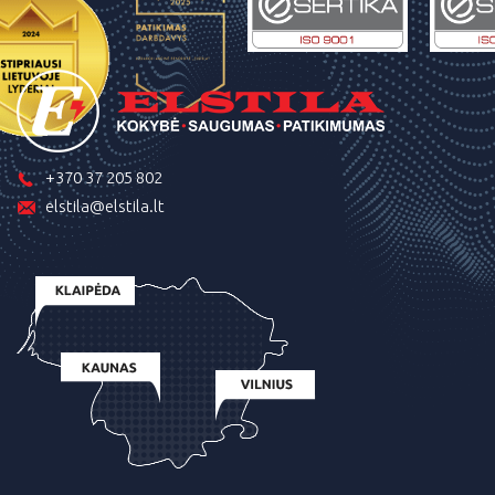
+370 37 205 802
elstila@elstila.lt