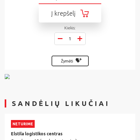
Į krepšelį
Kiekis:
Žymėti
SANDĖLIŲ LIKUČIAI
NETURIME
Elstila logistikos centras