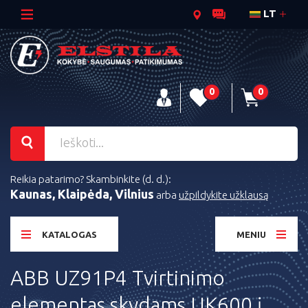
LT
0
0
Reikia patarimo? Skambinkite (d. d.):
Kaunas, Klaipėda, Vilnius
arba
užpildykite užklausą
KATALOGAS
MENIU
ABB UZ91P4 Tvirtinimo
elementas skydams UK600 į