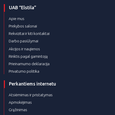
UAB “Elstila”
Apie mus
Prekybos salonai
Rekvizitai ir kiti kontaktai
Darbo pasiūlymai
Akcijos ir naujienos
Rinktis pagal gamintoją
Prieinamumo deklaracija
Privatumo politika
Perkantiems internetu
Atsiėmimas ir pristatymas
Apmokėjimas
Grąžinimas