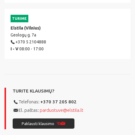
TURIME
Elstila (Vilnius)
Geologų g. 7a
+370 5 2104888
I - V
08:00 - 17:00
TURITE KLAUSIMŲ?
Telefonas:
+370 37 205 802
El. paštas:
parduotuve@elstila.lt
Paklausti klausimo