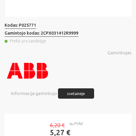
Kodas:
P025771
Gamintojo kodas:
2CPX031412R9999
Prekė yra sandėlyje
Gamintojas
Informacija gamintojo
svetainėje
su PVM
6,20 €
5,27 €