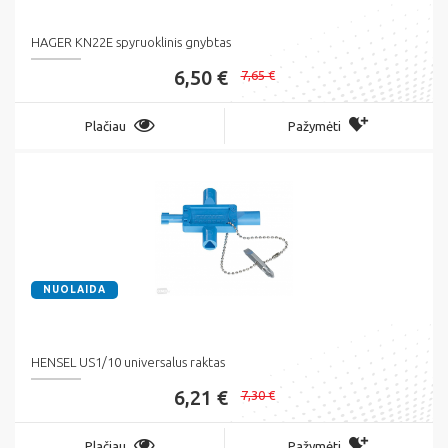
HAGER KN22E spyruoklinis gnybtas
6,50 €
7,65 €
Plačiau
Pažymėti
NUOLAIDA
HENSEL US1/10 universalus raktas
6,21 €
7,30 €
Plačiau
Pažymėti