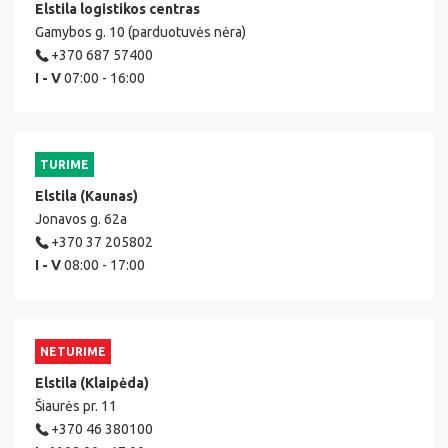
Elstila logistikos centras
Gamybos g. 10 (parduotuvės nėra)
+370 687 57400
I - V
07:00 - 16:00
TURIME
Elstila (Kaunas)
Jonavos g. 62a
+370 37 205802
I - V
08:00 - 17:00
NETURIME
Elstila (Klaipėda)
Šiaurės pr. 11
+370 46 380100