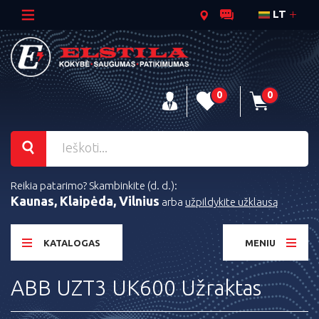
LT
0
0
Reikia patarimo? Skambinkite (d. d.):
Kaunas, Klaipėda, Vilnius
arba
užpildykite užklausą
KATALOGAS
MENIU
ABB UZT3 UK600 Užraktas