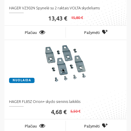
HAGER VZ302N Spynelė su 2 raktais VOLTA skydeliams
13,43 €
15,80 €
Plačiau
Pažymėti
NUOLAIDA
HAGER FL85Z Orion+ skydo sieninis laikiklis
4,68 €
5,50 €
Plačiau
Pažymėti