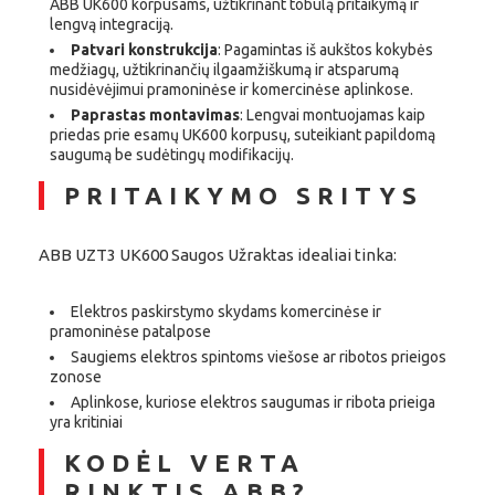
ABB UK600 korpusams, užtikrinant tobulą pritaikymą ir
lengvą integraciją.
Patvari konstrukcija
: Pagamintas iš aukštos kokybės
medžiagų, užtikrinančių ilgaamžiškumą ir atsparumą
nusidėvėjimui pramoninėse ir komercinėse aplinkose.
Paprastas montavimas
: Lengvai montuojamas kaip
priedas prie esamų UK600 korpusų, suteikiant papildomą
saugumą be sudėtingų modifikacijų.
PRITAIKYMO SRITYS
ABB UZT3 UK600 Saugos Užraktas idealiai tinka:
Elektros paskirstymo skydams komercinėse ir
pramoninėse patalpose
Saugiems elektros spintoms viešose ar ribotos prieigos
zonose
Aplinkose, kuriose elektros saugumas ir ribota prieiga
yra kritiniai
KODĖL VERTA
RINKTIS ABB?