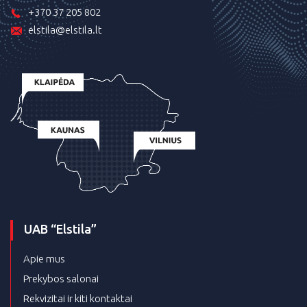
+370 37 205 802
elstila@elstila.lt
UAB “Elstila”
Apie mus
Prekybos salonai
Rekvizitai ir kiti kontaktai