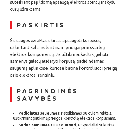
suteikiant papildomą apsaugą elektros spintų ir skydų
durų užraktams.
PASKIRTIS
Šis saugos užraktas skirtas apsaugoti korpusus,
užkertant kelią neleistinam prieigai prie svarbių
elektros komponentų. Jis užtikrina, kad tik įgalioti
asmenys galėtų atidaryti korpusą, padidindamas
saugumą aplinkose, kuriose būtina kontroliuoti prieigą
prie elektros įrenginių.
PAGRINDINĖS
SAVYBĖS
Padidintas saugumas
: Pateikiamas su dviem raktais,
užtikrinant patikimą prieigos kontrolę elektros korpusams.
Suderinamumas su UK600 serija
: Specialiai sukurtas