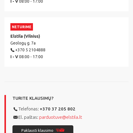
I - V
08:00 - 17:00
NETURIME
Elstila (Vilnius)
Geologų g. 7a
+370 5 2104888
I - V
08:00 - 17:00
TURITE KLAUSIMŲ?
Telefonas:
+370 37 205 802
El. paštas:
parduotuve@elstila.lt
Paklausti klausimo