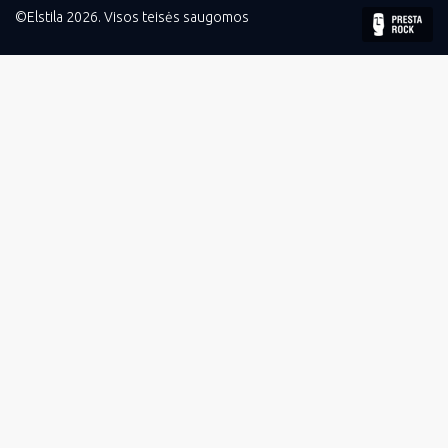
©Elstila 2026. Visos teisės saugomos