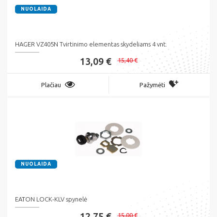
NUOLAIDA
HAGER VZ405N Tvirtinimo elementas skydeliams 4 vnt.
13,09 €
15,40 €
Plačiau
Pažymėti
NUOLAIDA
EATON LOCK-KLV spynelė
12,75 €
15,00 €