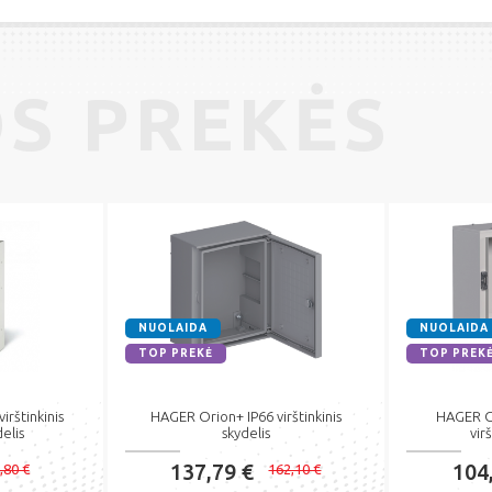
S PREKĖS
NUOLAIDA
NUOLAIDA
TOP PREKĖ
TOP PREK
rštinkinis
HAGER Orion+ IP66 virštinkinis
HAGER Or
elis
skydelis
virš
137,79 €
104
,80 €
162,10 €