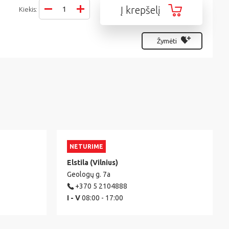
Į krepšelį
Kiekis:
Žymėti
NETURIME
Elstila (Vilnius)
Geologų g. 7a
+370 5 2104888
I - V
08:00 - 17:00