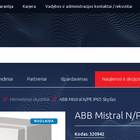
arantija
Karjera
Vadybos ir administracijos kontaktai / rekvizitai
eidiniai
Partneriai
Išpardavimas
Naujienos ir akcijo
Hermetiniai skydeliai
ABB Mistral N/PE IP65 Skydas
ABB Mistral N/
NUOLAIDA
Kodas:
320942