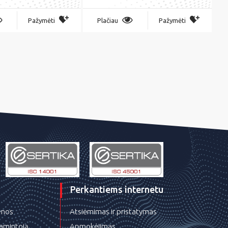
Pažymėti
Plačiau
Pažymėti
Perkantiems internetu
ienos
Atsiėmimas ir pristatymas
gamintoją
Apmokėjimas