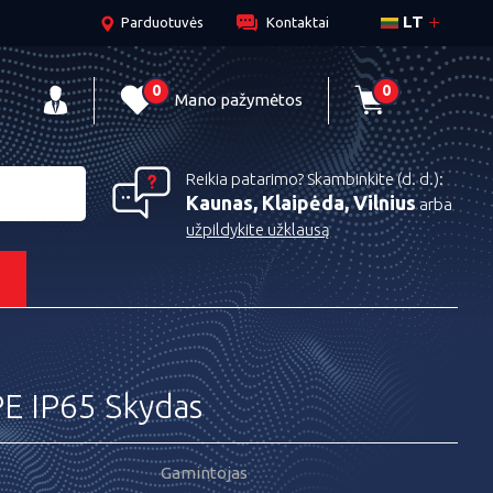
LT
Parduotuvės
Kontaktai
0
0
Mano pažymėtos
Reikia patarimo? Skambinkite (d. d.):
Kaunas, Klaipėda, Vilnius
arba
užpildykite užklausą
s
PE IP65 Skydas
Gamintojas