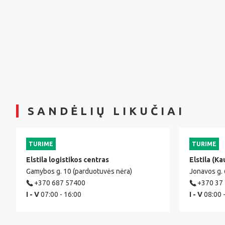
SANDĖLIŲ LIKUČIAI
TURIME
TURIME
Elstila logistikos centras
Elstila (Ka
Gamybos g. 10 (parduotuvės nėra)
Jonavos g.
+370 687 57400
+370 37
I - V
07:00 - 16:00
I - V
08:00 