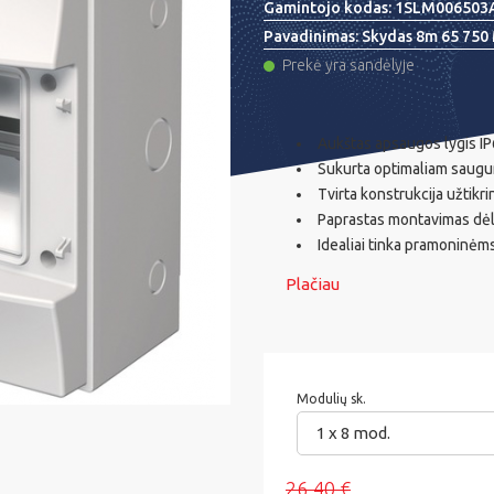
Gamintojo kodas:
1SLM006503
Pavadinimas:
Skydas 8m 65 750 
Prekė yra sandėlyje
Aukštas apsaugos lygis IP
Sukurta optimaliam saugu
Tvirta konstrukcija užtikri
Paprastas montavimas dėl
Idealiai tinka pramoninėm
Plačiau
Modulių sk.
1 x 8 mod.
26,40 €