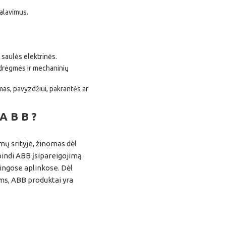
kalavimus.
r saulės elektrinės.
 drėgmės ir mechaninių
umas, pavyzdžiui, pakrantės ar
 ABB?
mų srityje, žinomas dėl
pindi ABB įsipareigojimą
ingose aplinkose. Dėl
ms, ABB produktai yra