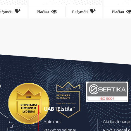
ažymėti
Plačiau
Pažymėti
Plačiau
UAB “Elstila”
Apie mus
Akcijos ir nauj
Prekybos salonai
Rinktis pagal 