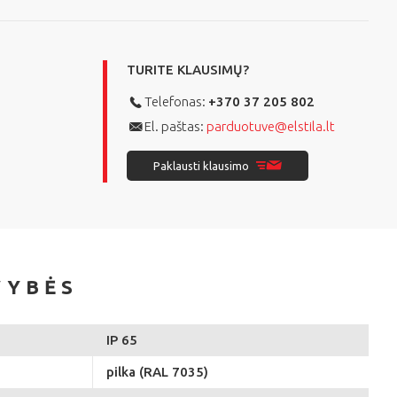
TURITE KLAUSIMŲ?
Telefonas:
+370 37 205 802
El. paštas:
parduotuve@elstila.lt
Paklausti klausimo
VYBĖS
IP 65
pilka (RAL 7035)