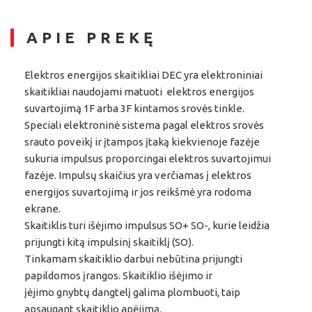
APIE PREKĘ
Elektros energijos skaitikliai DEC yra elektroniniai
skaitikliai naudojami matuoti elektros energijos
suvartojimą 1F arba 3F kintamos srovės tinkle.
Speciali elektroninė sistema pagal elektros srovės
srauto poveikį ir įtampos įtaką kiekvienoje fazėje
sukuria impulsus proporcingai elektros suvartojimui
fazėje. Impulsų skaičius yra verčiamas į elektros
energijos suvartojimą ir jos reikšmė yra rodoma
ekrane.
Skaitiklis turi išėjimo impulsus SO+ SO-, kurie leidžia
prijungti kitą impulsinį skaitiklį (SO).
Tinkamam skaitiklio darbui nebūtina prijungti
papildomos įrangos. Skaitiklio išėjimo ir
įėjimo gnybtų dangtelį galima plombuoti, taip
apsaugant skaitiklio apėjimą.