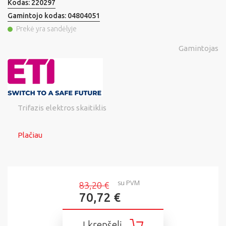
Kodas:
220297
Gamintojo kodas:
04804051
Prekė yra sandėlyje
Gamintojas
Trifazis elektros skaitiklis
Plačiau
su PVM
83,20 €
70,72 €
Į krepšelį