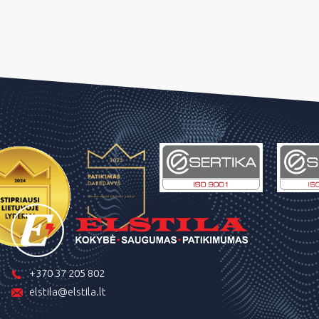
+370 37 205 802
elstila@elstila.lt