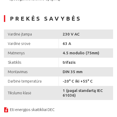
PREKĖS SAVYBĖS
230 V AC
Vardinė įtampa
63 A
Vardinė srovė
4.5 modulio (75mm)
Matmenys
trifazis
Skaitiklis
DIN 35 mm
Montavimas
-20° C iki +55° C
Darbinė temperatūra
1 (pagal standartą IEC
Tikslumo klasė
61036)
Eti energijos skaitikliai DEC