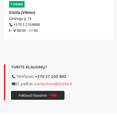
TURIME
Elstila (Vilnius)
Geologų g. 7a
+370 5 2104888
I - V
08:00 - 17:00
TURITE KLAUSIMŲ?
Telefonas:
+370 37 205 802
El. paštas:
parduotuve@elstila.lt
Paklausti klausimo