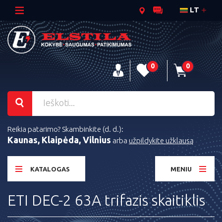
LT
0
0
Reikia patarimo? Skambinkite (d. d.):
Kaunas, Klaipėda, Vilnius
arba
užpildykite užklausą
KATALOGAS
MENIU
ETI DEC-2 63A trifazis skaitiklis