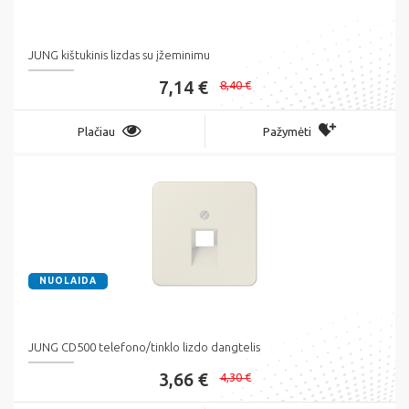
JUNG kištukinis lizdas su įžeminimu
7,14 €
8,40 €
Plačiau
Pažymėti
NUOLAIDA
JUNG CD500 telefono/tinklo lizdo dangtelis
3,66 €
4,30 €