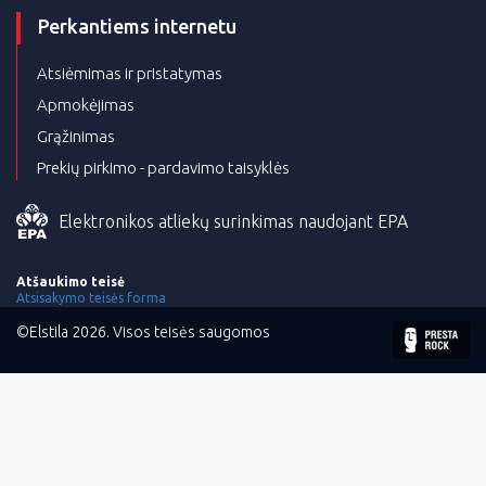
Perkantiems internetu
Atsiėmimas ir pristatymas
Apmokėjimas
Grąžinimas
Prekių pirkimo - pardavimo taisyklės
Elektronikos atliekų surinkimas naudojant EPA
Atšaukimo teisė
Atsisakymo teisės forma
©Elstila 2026. Visos teisės saugomos