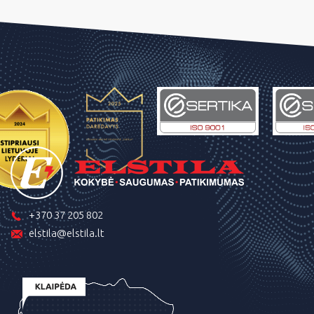
+370 37 205 802
elstila@elstila.lt