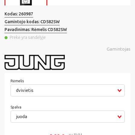
Kodas:
260987
Gamintojo kodas:
CD582SW
Pavadinimas:
Rėmelis CD582SW
Prekė yra sandėlyje
Gamintojas
Rėmelis
dvivietis
Spalva
juoda
su PVM