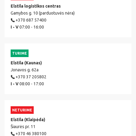
Elstila logistikos centras
Gamybos g. 10 (parduotuvės nėra)
+370 687 57400
I - V
07:00 - 16:00
TURIME
Elstila (Kaunas)
Jonavos g. 62a
+370 37 205802
I - V
08:00 - 17:00
NETURIME
Elstila (Klaipėda)
Šiaurės pr. 11
+370 46 380100