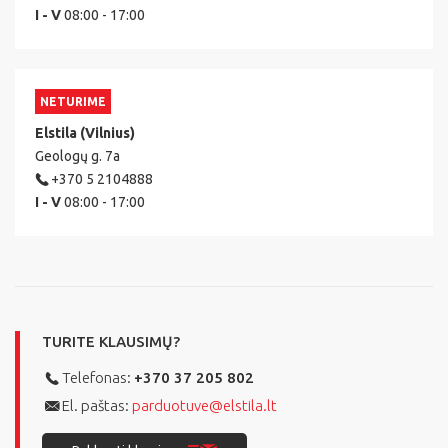
I - V
08:00 - 17:00
NETURIME
Elstila (Vilnius)
Geologų g. 7a
+370 5 2104888
I - V
08:00 - 17:00
TURITE KLAUSIMŲ?
Telefonas:
+370 37 205 802
El. paštas:
parduotuve@elstila.lt