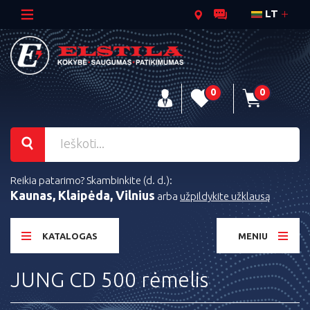
LT
0
0
Reikia patarimo? Skambinkite (d. d.):
Kaunas, Klaipėda, Vilnius
arba
užpildykite užklausą
KATALOGAS
MENIU
JUNG CD 500 rėmelis