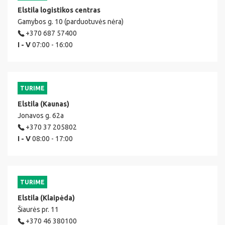
Elstila logistikos centras
Gamybos g. 10 (parduotuvės nėra)
+370 687 57400
I - V
07:00 - 16:00
TURIME
Elstila (Kaunas)
Jonavos g. 62a
+370 37 205802
I - V
08:00 - 17:00
TURIME
Elstila (Klaipėda)
Šiaurės pr. 11
+370 46 380100