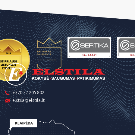
+370 37 205 802
elstila@elstila.lt