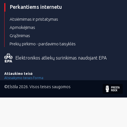
Perkantiems internetu
Atsiėmimas ir pristatymas
Apmokėjimas
Grąžinimas
Prekių pirkimo - pardavimo taisyklės
Elektronikos atliekų surinkimas naudojant EPA
Atšaukimo teisė
Atsisakymo teisės forma
©Elstila 2026. Visos teisės saugomos