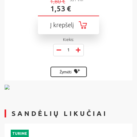
1,80 €
1,53 €
Į krepšelį
Kiekis:
Žymėti
SANDĖLIŲ LIKUČIAI
TURIME