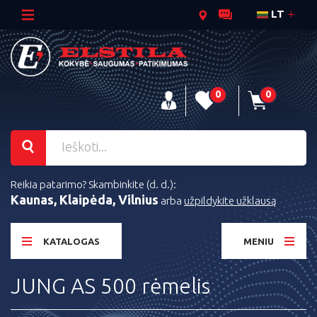
LT
0
0
Reikia patarimo? Skambinkite (d. d.):
Kaunas, Klaipėda, Vilnius
arba
užpildykite užklausą
KATALOGAS
MENIU
JUNG AS 500 rėmelis