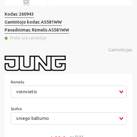
Kodas:
260943
Gamintojo kodas:
AS581WW
Pavadinimas:
Rėmelis AS581WW
Prekė yra sandėlyje
Gamintojas
Rėmelis
vienvietis
Spalva
sniego baltumo
su PVM