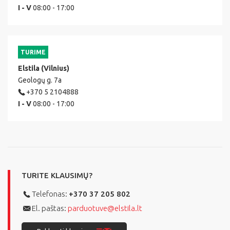
I - V
08:00 - 17:00
TURIME
Elstila (Vilnius)
Geologų g. 7a
+370 5 2104888
I - V
08:00 - 17:00
TURITE KLAUSIMŲ?
Telefonas:
+370 37 205 802
El. paštas:
parduotuve@elstila.lt