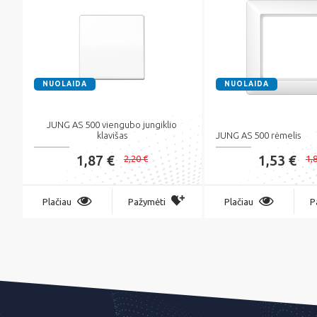
NUOLAIDA
NUOLAIDA
JUNG AS 500 viengubo jungiklio
klavišas
JUNG AS 500 rėmelis
1,87 €
1,53 €
2,20 €
1,
Plačiau
Pažymėti
Plačiau
P