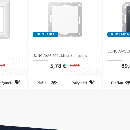
NUOLAIDA
NUOLAIDA
JUNG A/AS 500
JUNG A/AS 500 aklinas dangtelis
5,78 €
89,
80 €
6,80 €
ažymėti
Plačiau
Pažymėti
Plačiau