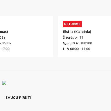
NETURIME
unas)
Elstila (Klaipėda)
 62a
Šiaurės pr. 11
 205802
+370 46 380100
- 17:00
I - V
08:00 - 17:00
SAUGU PIRKTI