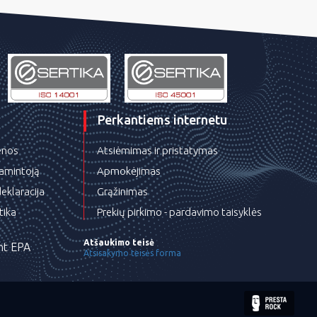
Perkantiems internetu
ienos
Atsiėmimas ir pristatymas
gamintoją
Apmokėjimas
eklaracija
Grąžinimas
tika
Prekių pirkimo - pardavimo taisyklės
Atšaukimo teisė
nt EPA
Atsisakymo teisės forma