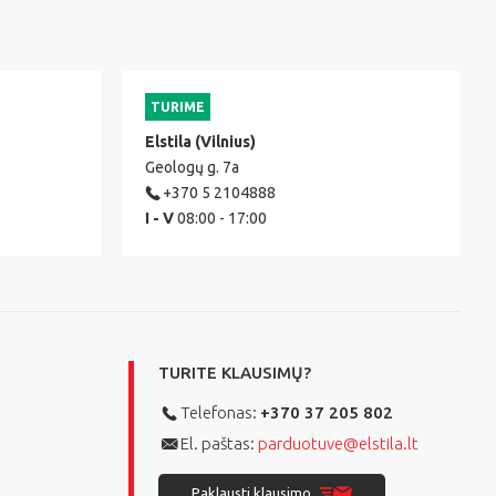
TURIME
Elstila (Vilnius)
Geologų g. 7a
+370 5 2104888
I - V
08:00 - 17:00
TURITE KLAUSIMŲ?
Telefonas:
+370 37 205 802
El. paštas:
parduotuve@elstila.lt
Paklausti klausimo