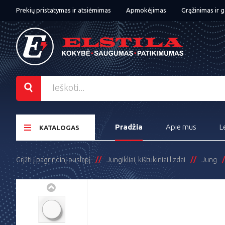
Prekių pristatymas ir atsiėmimas
Apmokėjimas
Grąžinimas ir g
Pradžia
Apie mus
L
KATALOGAS
Grįžti į pagrindinį puslapį
Jungikliai, kištukiniai lizdai
Jung