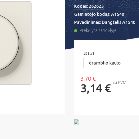
Kodas:
262625
Gamintojo kodas:
A1540
Pavadinimas:
Dangtelis A1540
Prekė yra sandėlyje
Spalva
dramblio kaulo
3,70 €
su PVM
3,14 €