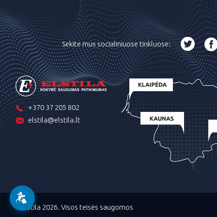
Sekite mus socialiniuose tinkluose:
+370 37 205 802
elstila@elstila.lt
©Elstila 2026. Visos teisės saugomos