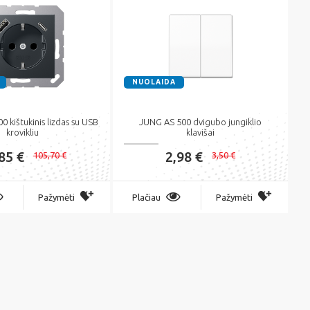
NUOLAIDA
 kištukinis lizdas su USB
JUNG AS 500 dvigubo jungiklio
krovikliu
klavišai
85 €
2,98 €
105,70 €
3,50 €
Pažymėti
Plačiau
Pažymėti