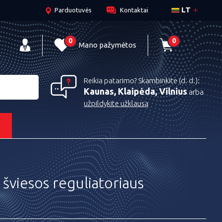
LT
Parduotuvės
Kontaktai
0
0
Mano pažymėtos
Reikia patarimo? Skambinkite (d. d.):
Kaunas, Klaipėda, Vilnius
arba
užpildykite užklausą
s
viesos reguliatoriaus