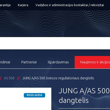
arantija
Karjera
Vadybos ir administracijos kontaktai / rekvizitai
eidiniai
Partneriai
Išpardavimas
Naujienos ir akcijo
AS 500
JUNG A/AS 500 šviesos reguliatoriaus dangtelis
JUNG A/AS 500 š
NUOLAIDA
dangtelis