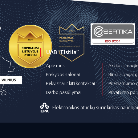
UAB “Elstila”
Apie mus
Akcijos ir nauj
Prekybos salonai
Rinktis pagal 
Rekvizitai ir kiti kontaktai
Prieinamumo d
Darbo pasiūlymai
Privatumo poli
Elektronikos atliekų surinkimas naudoja