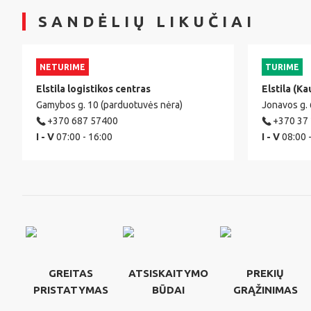
SANDĖLIŲ LIKUČIAI
NETURIME
TURIME
Elstila logistikos centras
Elstila (Ka
Gamybos g. 10 (parduotuvės nėra)
Jonavos g.
+370 687 57400
+370 37
I - V
07:00 - 16:00
I - V
08:00 
GREITAS
ATSISKAITYMO
PREKIŲ
PRISTATYMAS
BŪDAI
GRĄŽINIMAS