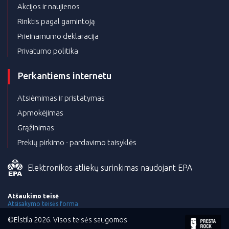
Akcijos ir naujienos
Rinktis pagal gamintoją
Prieinamumo deklaracija
Privatumo politika
Perkantiems internetu
Atsiėmimas ir pristatymas
Apmokėjimas
Grąžinimas
Prekių pirkimo - pardavimo taisyklės
Elektronikos atliekų surinkimas naudojant EPA
Atšaukimo teisė
Atsisakymo teisės forma
©Elstila 2026. Visos teisės saugomos