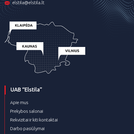
elstila@elstila.lt
UAB “Elstila”
Apie mus
Prekybos salonai
Rekvizitai ir kiti kontaktai
Darbo pasiūlymai