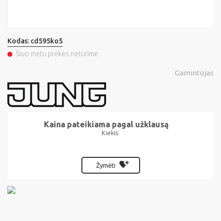
Kodas:
cd595ko5
Šiuo metu prekės neturime
Gamintojas
Kaina pateikiama pagal užklausą
Kiekis:
Žymėti