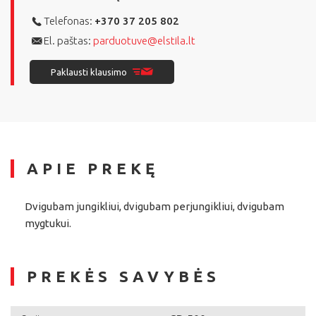
Telefonas:
+370 37 205 802
El. paštas:
parduotuve@elstila.lt
Paklausti klausimo
APIE PREKĘ
Dvigubam jungikliui, dvigubam perjungikliui, dvigubam
mygtukui.
PREKĖS SAVYBĖS