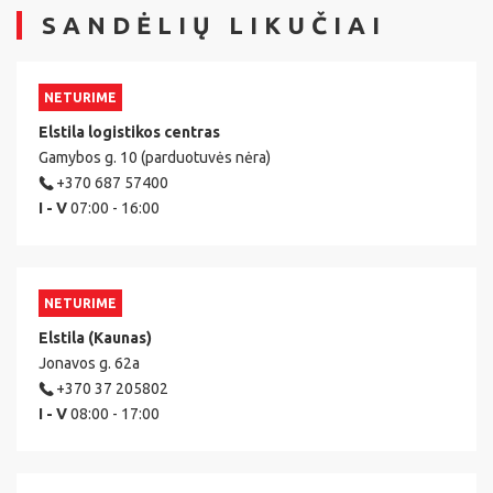
SANDĖLIŲ LIKUČIAI
NETURIME
Elstila logistikos centras
Gamybos g. 10 (parduotuvės nėra)
+370 687 57400
I - V
07:00 - 16:00
NETURIME
Elstila (Kaunas)
Jonavos g. 62a
+370 37 205802
I - V
08:00 - 17:00