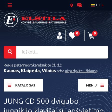
LT
0
0
Reikia patarimo? Skambinkite (d. d.):
Kaunas, Klaipėda, Vilnius
arba
užpildykite užklausą
KATALOGAS
MENIU
JUNG CD 500 dvigubo
jungiklio klavišai su apšvietimo