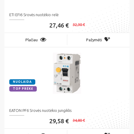
ETI EFI6 Srovės nuotėkio relė
27,46 €
32,30 €
Plačiau
Pažymėti
NUOLAIDA
TOP PREKĖ
EATON PF6 Srovės nuotėkio jungiklis
29,58 €
34,80 €