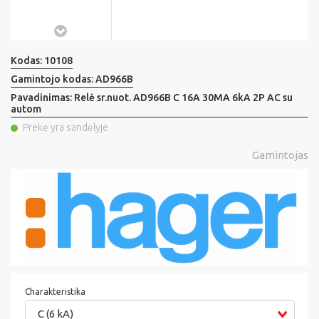
Kodas:
10108
Gamintojo kodas:
AD966B
Pavadinimas:
Relė sr.nuot. AD966B C 16A 30MA 6kA 2P AC su
autom
Prekė yra sandėlyje
Gamintojas
Charakteristika
C (6 kA)