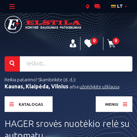
LT
0
0
Reikia patarimo? Skambinkite (d. d.):
Kaunas, Klaipėda, Vilnius
arba
užpildykite užklausą
KATALOGAS
MENIU
HAGER srovės nuotėkio relė su
automatu