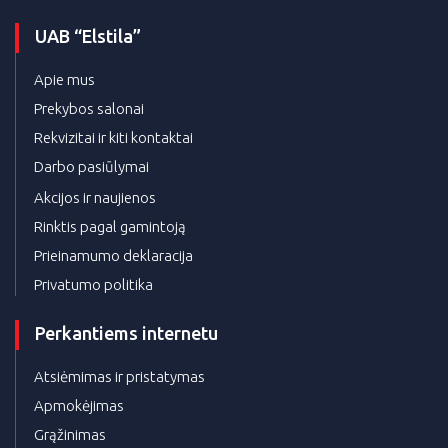
UAB “Elstila”
Apie mus
Prekybos salonai
Rekvizitai ir kiti kontaktai
Darbo pasiūlymai
Akcijos ir naujienos
Rinktis pagal gamintoją
Prieinamumo deklaracija
Privatumo politika
Perkantiems internetu
Atsiėmimas ir pristatymas
Apmokėjimas
Grąžinimas