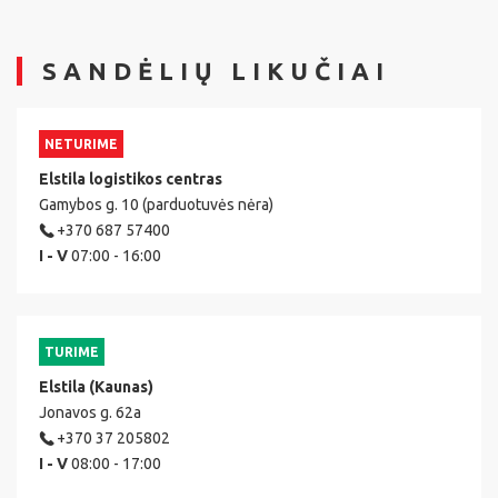
SANDĖLIŲ LIKUČIAI
NETURIME
Elstila logistikos centras
Gamybos g. 10 (parduotuvės nėra)
+370 687 57400
I - V
07:00 - 16:00
TURIME
Elstila (Kaunas)
Jonavos g. 62a
+370 37 205802
I - V
08:00 - 17:00