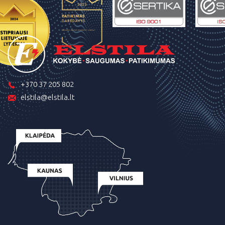
+370 37 205 802
elstila@elstila.lt