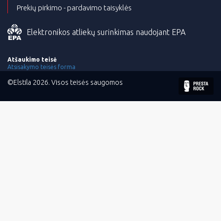
Prekių pirkimo - pardavimo taisyklės
Elektronikos atliekų surinkimas naudojant EPA
Atšaukimo teisė
Atsisakymo teisės forma
©Elstila 2026. Visos teisės saugomos