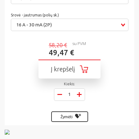
Srovė - jautrumas (polių sk.)
16 A - 30 mA (2P)
su PVM
58,20 €
49,47 €
Į krepšelį
Kiekis:
Žymėti