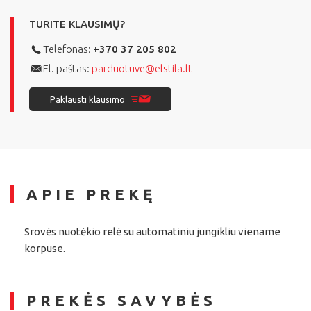
TURITE KLAUSIMŲ?
Telefonas:
+370 37 205 802
El. paštas:
parduotuve@elstila.lt
Paklausti klausimo
APIE PREKĘ
Srovės nuotėkio relė su automatiniu jungikliu viename
korpuse.
PREKĖS SAVYBĖS