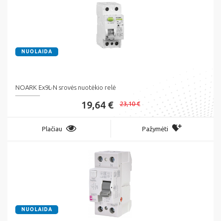
NUOLAIDA
NOARK Ex9L-N srovės nuotėkio relė
19,64 €
23,10 €
Plačiau
Pažymėti
NUOLAIDA