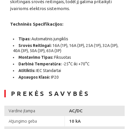
skirtingais srovės reitingais, todėl jį galima pritaikyti
įvairioms elektros sistemoms.
Techninės Specifikacijos:
Tipas:
Automatinis jungiklis
Srovės Reitingai:
16A (1P), 16A (3P), 25A (1P), 32A (3P),
40A (3P), 50A (3P), 63A (3P)
Montavimo Tipas:
Fiksuotas
Darbinė Temperatūra:
-25°C iki +70°C
Atitiktis:
IEC Standartai
Apsaugos Klasė:
IP20
PREKĖS SAVYBĖS
AC/DC
Vardinė įtampa
10 kA
Atjungimo geba