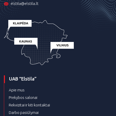
elstila@elstila.lt
UAB “Elstila”
Apie mus
Prekybos salonai
Rekvizitai ir kiti kontaktai
Darbo pasiūlymai