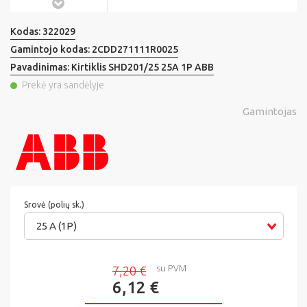
Kodas:
322029
Gamintojo kodas:
2CDD271111R0025
Pavadinimas:
Kirtiklis SHD201/25 25A 1P ABB
Prekė yra sandėlyje
Gamintojas
Srovė (polių sk.)
25 A (1P)
su PVM
7,20 €
6,12 €