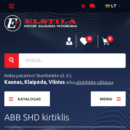
LT
0
0
Reikia patarimo? Skambinkite (d. d.):
Kaunas, Klaipėda, Vilnius
arba
užpildykite užklausą
KATALOGAS
MENIU
ABB SHD kirtiklis