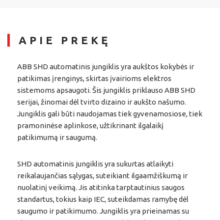
APIE PREKĘ
ABB SHD automatinis jungiklis yra aukštos kokybės ir
patikimas įrenginys, skirtas įvairioms elektros
sistemoms apsaugoti. Šis jungiklis priklauso ABB SHD
serijai, žinomai dėl tvirto dizaino ir aukšto našumo.
Jungiklis gali būti naudojamas tiek gyvenamosiose, tiek
pramoninėse aplinkose, užtikrinant ilgalaikį
patikimumą ir saugumą.
SHD automatinis jungiklis yra sukurtas atlaikyti
reikalaujančias sąlygas, suteikiant ilgaamžiškumą ir
nuolatinį veikimą. Jis atitinka tarptautinius saugos
standartus, tokius kaip IEC, suteikdamas ramybę dėl
saugumo ir patikimumo. Jungiklis yra prieinamas su