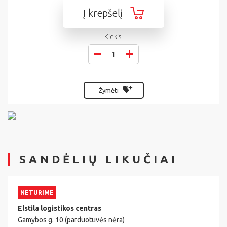
Į krepšelį
Kiekis:
Žymėti
SANDĖLIŲ LIKUČIAI
NETURIME
Elstila logistikos centras
Gamybos g. 10 (parduotuvės nėra)