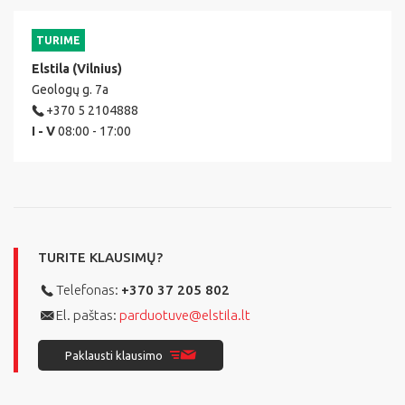
TURIME
Elstila (Vilnius)
Geologų g. 7a
+370 5 2104888
I - V
08:00 - 17:00
TURITE KLAUSIMŲ?
Telefonas:
+370 37 205 802
El. paštas:
parduotuve@elstila.lt
Paklausti klausimo