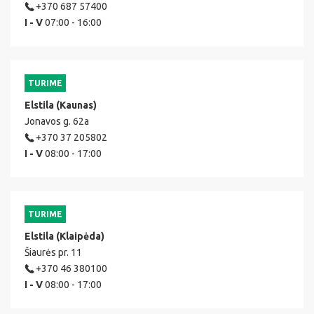
+370 687 57400
I - V
07:00 - 16:00
TURIME
Elstila (Kaunas)
Jonavos g. 62a
+370 37 205802
I - V
08:00 - 17:00
TURIME
Elstila (Klaipėda)
Šiaurės pr. 11
+370 46 380100
I - V
08:00 - 17:00