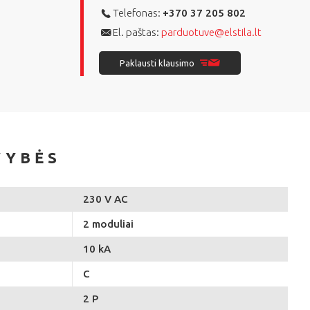
Telefonas:
+370 37 205 802
El. paštas:
parduotuve@elstila.lt
Paklausti klausimo
VYBĖS
230 V AC
2 moduliai
10 kA
C
2 P