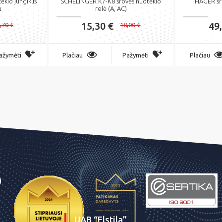
kio jungiklis
SCHELINGER K7-K8 srovės nuotėkio
HAGER sro
u
relė (A, AC)
15,30 €
49
,70 €
18,00 €
ažymėti
Plačiau
Pažymėti
Plačiau
UAB “Elstila”