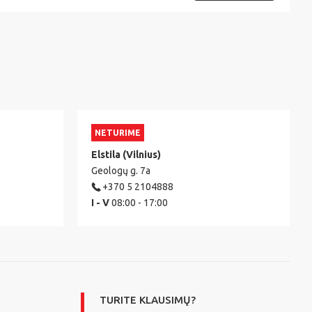
NETURIME
Elstila (Vilnius)
Geologų g. 7a
+370 5 2104888
I - V
08:00 - 17:00
TURITE KLAUSIMŲ?