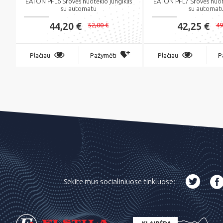
EATON PFL6 Srovės nuotėkio jungiklis
EATON PFL7 Srovės nuotė
su automatu
su automat
44,20 €
42,25 €
52,00 €
49
Plačiau
Pažymėti
Plačiau
P
Sekite mus socialiniuose tinkluose: