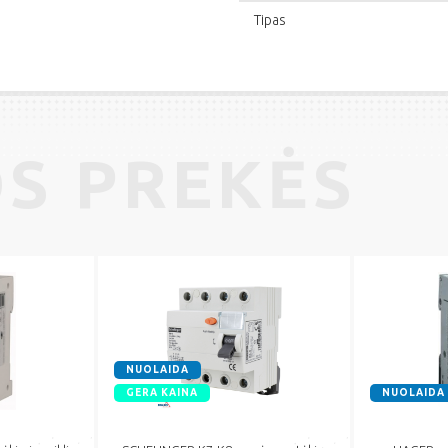
Tipas
S PREKĖS
NUOLAIDA
GERA KAINA
NUOLAIDA