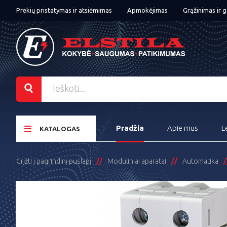
Prekių pristatymas ir atsiėmimas
Apmokėjimas
Grąžinimas ir g
Pradžia
Apie mus
L
KATALOGAS
Grįžti į pagrindinį puslapį
Moduliniai aparatai
Automatika