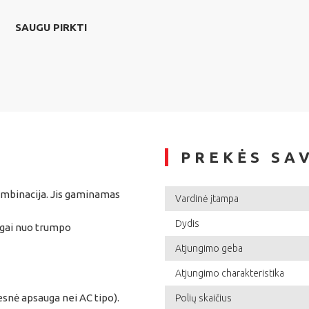
SAUGU PIRKTI
PREKĖS SA
kombinacija. Jis gaminamas
Vardinė įtampa
Dydis
ugai nuo trumpo
Atjungimo geba
Atjungimo charakteristika
desnė apsauga nei AC tipo).
Polių skaičius