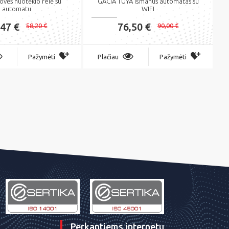
vės nuotėkio relė su
GACIA TUYA Išmanus automatas su
automatu
WIFI
,47 €
76,50 €
58,20 €
90,00 €
Pažymėti
Plačiau
Pažymėti
Perkantiems internetu