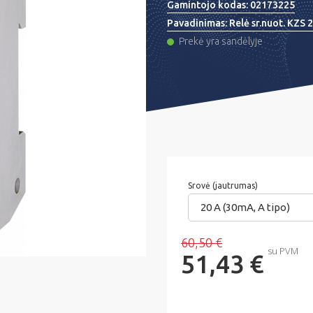
Gamintojo kodas:
02173225
Pavadinimas:
Relė sr.nuot. KZS
Prekė yra sandėlyje
Srovė (jautrumas)
20 A (30mA, A tipo)
60,50 €
su PVM
51,43 €