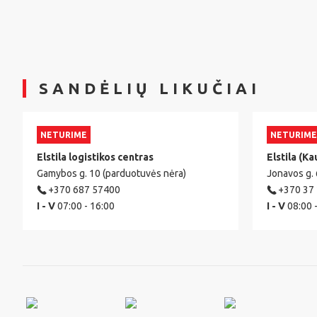
SANDĖLIŲ LIKUČIAI
NETURIME
NETURIME
Elstila logistikos centras
Elstila (Ka
Gamybos g. 10 (parduotuvės nėra)
Jonavos g.
+370 687 57400
+370 37
I - V
07:00 - 16:00
I - V
08:00 