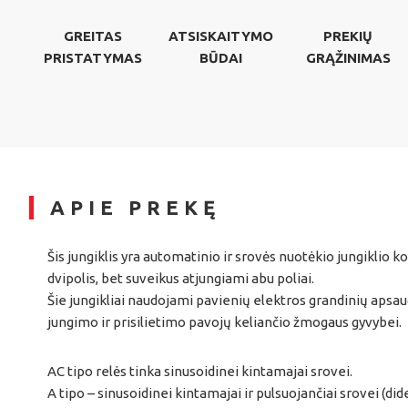
GREITAS
ATSISKAITYMO
PREKIŲ
PRISTATYMAS
BŪDAI
GRĄŽINIMAS
APIE PREKĘ
Šis jungiklis yra automatinio ir srovės nuotėkio jungiklio 
dvipolis, bet suveikus atjungiami abu poliai.
Šie jungikliai naudojami pavienių elektros grandinių apsa
jungimo ir prisilietimo pavojų keliančio žmogaus gyvybei.
AC tipo relės tinka sinusoidinei kintamajai srovei.
A tipo – sinusoidinei kintamajai ir pulsuojančiai srovei (di