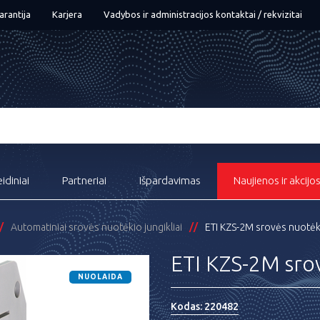
arantija
Karjera
Vadybos ir administracijos kontaktai / rekvizitai
eidiniai
Partneriai
Išpardavimas
Naujienos ir akcijo
Automatiniai srovės nuotėkio jungikliai
ETI KZS-2M srovės nuotėk
ETI KZS-2M sro
NUOLAIDA
Kodas:
220482