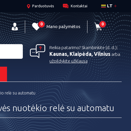
LT
Parduotuvės
Kontaktai
0
0
Mano pažymėtos
Reikia patarimo? Skambinkite (d. d.):
Kaunas, Klaipėda, Vilnius
arba
užpildykite užklausą
s
io relė su automatu
vės nuotėkio relė su automatu