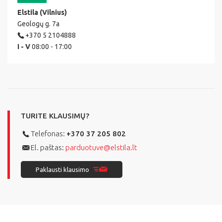
Elstila (Vilnius)
Geologų g. 7a
+370 5 2104888
I - V
08:00 - 17:00
TURITE KLAUSIMŲ?
Telefonas:
+370 37 205 802
El. paštas:
parduotuve@elstila.lt
Paklausti klausimo