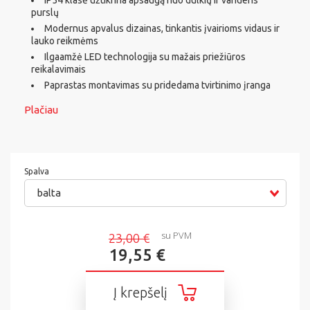
IP54 klasė užtikrina apsaugą nuo dulkių ir vandens
purslų
Modernus apvalus dizainas, tinkantis įvairioms vidaus ir
lauko reikmėms
Ilgaamžė LED technologija su mažais priežiūros
reikalavimais
Paprastas montavimas su pridedama tvirtinimo įranga
Plačiau
Spalva
balta
su PVM
23,00 €
19,55 €
Į krepšelį