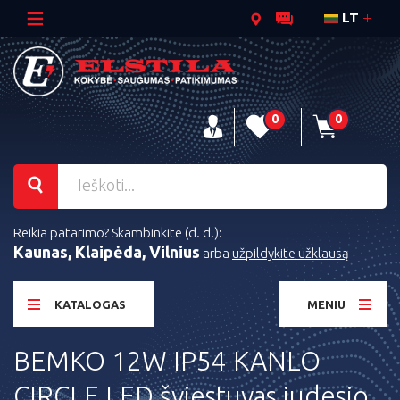
LT
0
0
Reikia patarimo? Skambinkite (d. d.):
Kaunas, Klaipėda, Vilnius
arba
užpildykite užklausą
KATALOGAS
MENIU
BEMKO 12W IP54 KANLO
CIRCLE LED šviestuvas judesio