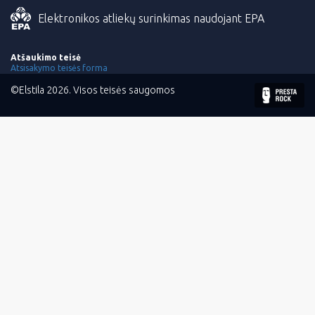
Elektronikos atliekų surinkimas naudojant EPA
Atšaukimo teisė
Atsisakymo teisės forma
©Elstila 2026. Visos teisės saugomos