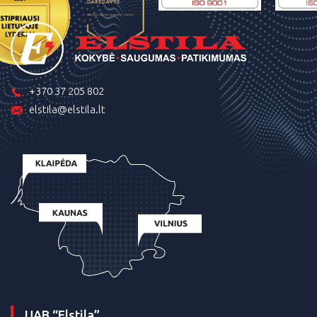
+370 37 205 802
elstila@elstila.lt
UAB “Elstila”