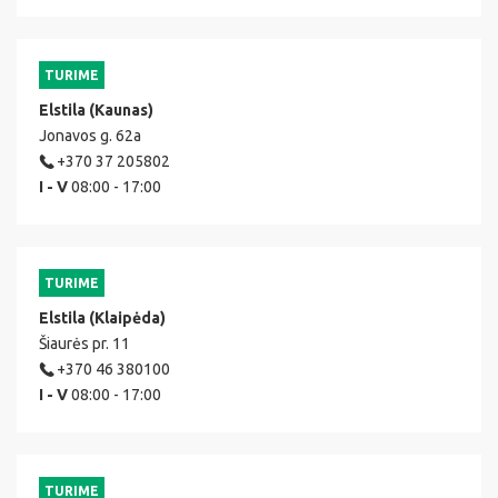
TURIME
Elstila (Kaunas)
Jonavos g. 62a
+370 37 205802
I - V
08:00 - 17:00
TURIME
Elstila (Klaipėda)
Šiaurės pr. 11
+370 46 380100
I - V
08:00 - 17:00
TURIME