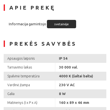
APIE PREKĘ
Informacija gamintojo
svetainėje
PREKĖS SAVYBĖS
IP 54
Apsaugos laipsnis
30 000 val.
Tarnavimo laikas
4000 K (šaltai balta)
Spalvinė temperatūra
230 V AC
Vardinė įtampa
8 W
Galia
160 x 89 x 46 mm
Matmenys (I x P x A)