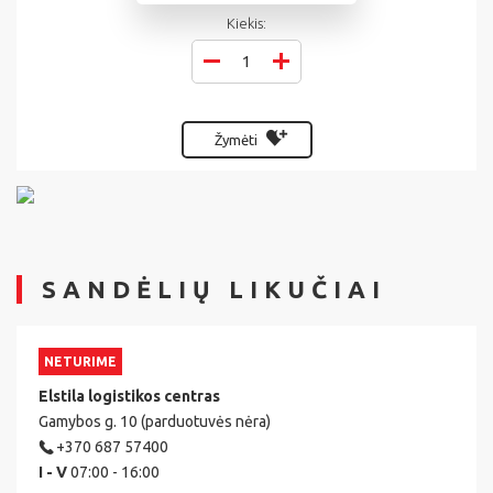
Kiekis:
Žymėti
SANDĖLIŲ LIKUČIAI
NETURIME
Elstila logistikos centras
Gamybos g. 10 (parduotuvės nėra)
+370 687 57400
I - V
07:00 - 16:00