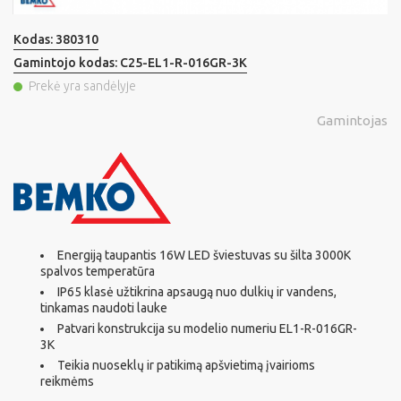
Kodas:
380310
Gamintojo kodas:
C25-EL1-R-016GR-3K
Prekė yra sandėlyje
Gamintojas
Energiją taupantis 16W LED šviestuvas su šilta 3000K
spalvos temperatūra
IP65 klasė užtikrina apsaugą nuo dulkių ir vandens,
tinkamas naudoti lauke
Patvari konstrukcija su modelio numeriu EL1-R-016GR-
3K
Teikia nuoseklų ir patikimą apšvietimą įvairioms
reikmėms