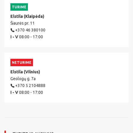
TURIME
Elstila (Klaipėda)
Šiaurės pr. 11
+370 46 380100
I - V
08:00 - 17:00
NETURIME
Elstila (Vilnius)
Geologų g. 7a
+370 5 2104888
I - V
08:00 - 17:00