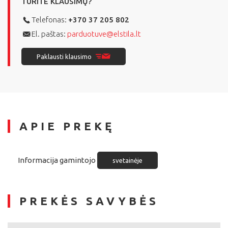
TURITE KLAUSIMŲ?
Telefonas:
+370 37 205 802
El. paštas:
parduotuve@elstila.lt
Paklausti klausimo
APIE PREKĘ
Informacija gamintojo
svetainėje
PREKĖS SAVYBĖS