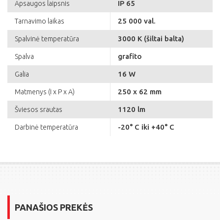
IP 65
Apsaugos laipsnis
25 000 val.
Tarnavimo laikas
3000 K (šiltai balta)
Spalvinė temperatūra
grafito
Spalva
16 W
Galia
250 x 62 mm
Matmenys (I x P x A)
1120 lm
Šviesos srautas
-20° C iki +40° C
Darbinė temperatūra
PANAŠIOS PREKĖS