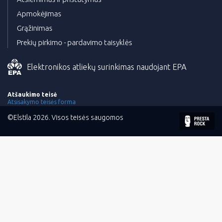
Apmokėjimas
Grąžinimas
Prekių pirkimo - pardavimo taisyklės
Elektronikos atliekų surinkimas naudojant EPA
Atšaukimo teisė
Atsisakymo teisės forma
©Elstila 2026. Visos teisės saugomos