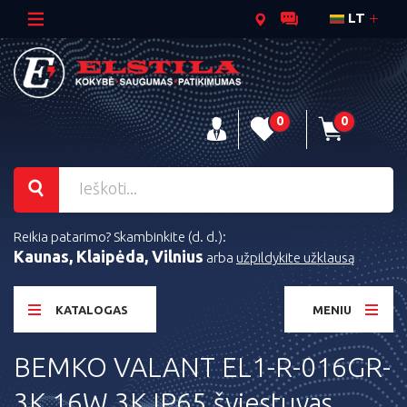
LT
0
0
Reikia patarimo? Skambinkite (d. d.):
Kaunas, Klaipėda, Vilnius
arba
užpildykite užklausą
KATALOGAS
MENIU
BEMKO VALANT EL1-R-016GR-
3K 16W 3K IP65 šviestuvas