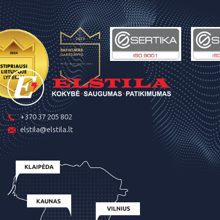
+370 37 205 802
elstila@elstila.lt