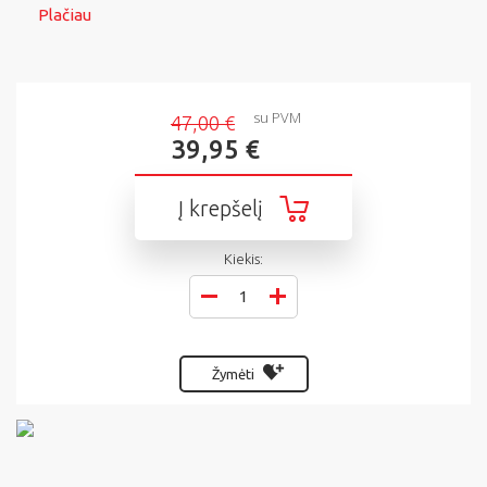
Plačiau
su PVM
47,00 €
39,95 €
Į krepšelį
Kiekis:
Žymėti