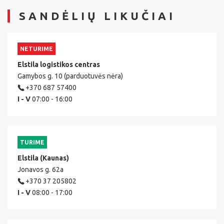
SANDĖLIŲ LIKUČIAI
NETURIME
Elstila logistikos centras
Gamybos g. 10 (parduotuvės nėra)
+370 687 57400
I - V
07:00 - 16:00
TURIME
Elstila (Kaunas)
Jonavos g. 62a
+370 37 205802
I - V
08:00 - 17:00