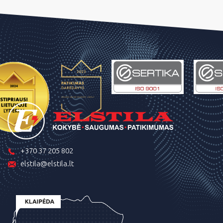
+370 37 205 802
elstila@elstila.lt