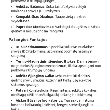
perkrovos ir trumpųjų jungimų.
Aukštas Našumas:
Sukurtas efektyviai valdyti
nuolatinės srovės (DC) taikymus.
Kompaktiškas Dizainas:
Taupo vietą elektros
skydeliuose.
Paprastas Montavimas:
Vartotojui draugiškas dizainas
greitam ir nesudėtingam įrengimui.
Pažangios Funkcijos
DC Suderinamumas:
Specialiai sukurtas nuolatinės
srovės (DC) taikymams, užtikrinant optimalų našumą ir
saugumą.
Termo-Magnetinis Išjungimo Blokas:
Derina termo ir
magnetinius išjungimo mechanizmus, tiksliai apsaugant nuo
perkrovų ir trumpųjų jungimų.
Aukšta Išjungimo Galia:
Geba nutraukti didelius
gedimo srovių srautus, užtikrinant tvirtą jūsų elektros
sistemos apsaugą.
Patvari Konstrukcija:
Pagamintas iš aukštos kokybės
medžiagų, užtikrinančių ilgalaikį našumą ir patikimumą.
Aiškus Būsenos Indikatorius:
Turi aiškų ir matomą
būsenos indikatorių, leidžiantį lengvai stebėti jungiklio
būklę.