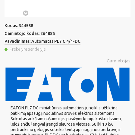
Kodas:
344558
Gamintojo kodas:
264885
Pavadinimas:
Automatas PL7 C 4/1-DC
Prekė yra sandėlyje
Gamintojas
EATON PL7 DC miniatiūrinis automatinis jungiklis užtikrina
patikimą apsaugą nuolatinės srovės elektros sistemoms.
Sukurtas aukštam našumui, jis pasižymi kompaktišku dizainu,
leidžiančiu lengvai įrengti siaurose vietose. Su iki 10 kA
pertraukimo geba, jis suteikia tvirtą apsaugą nuo perkrovų ir
trumpųjų jungimų. PL7 DC yra įvertintas iki 63A, todėl tinka