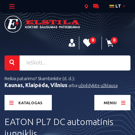
LT
0
0
Reikia patarimo? Skambinkite (d. d.):
Kaunas, Klaipėda, Vilnius
arba
užpildykite užklausą
KATALOGAS
MENIU
EATON PL7 DC automatinis
jungiklis