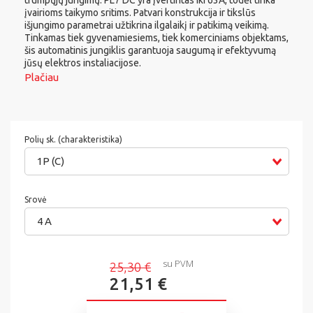
įvairioms taikymo sritims. Patvari konstrukcija ir tikslūs
išjungimo parametrai užtikrina ilgalaikį ir patikimą veikimą.
Tinkamas tiek gyvenamiesiems, tiek komerciniams objektams,
šis automatinis jungiklis garantuoja saugumą ir efektyvumą
jūsų elektros instaliacijose.
Plačiau
Polių sk. (charakteristika)
1P (C)
Srovė
4 A
su PVM
25,30 €
21,51 €