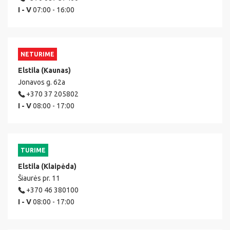
I - V
07:00 - 16:00
NETURIME
Elstila (Kaunas)
Jonavos g. 62a
+370 37 205802
I - V
08:00 - 17:00
TURIME
Elstila (Klaipėda)
Šiaurės pr. 11
+370 46 380100
I - V
08:00 - 17:00