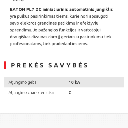
EATON PL7 DC miniatiūrinis automatinis jungiklis
yra puikus pasirinkimas tiems, kurie nori apsaugoti
savo elektros grandines patikimu ir efektyviu
sprendimu. Jo pažangios funkcijos ir vartotojui
draugiškas dizainas daro jį geriausiu pasirinkimu tiek
profesionalams, tiek pradedantiesiems.
PREKĖS SAVYBĖS
10 kA
Atjungimo geba
C
Atjungimo charakteristika