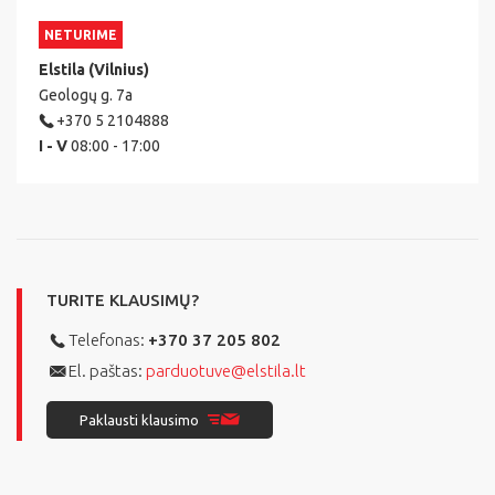
NETURIME
Elstila (Vilnius)
Geologų g. 7a
+370 5 2104888
I - V
08:00 - 17:00
TURITE KLAUSIMŲ?
Telefonas:
+370 37 205 802
El. paštas:
parduotuve@elstila.lt
Paklausti klausimo