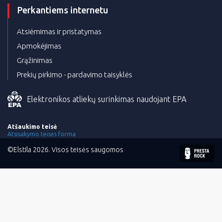
Perkantiems internetu
Atsiėmimas ir pristatymas
Apmokėjimas
Grąžinimas
Prekių pirkimo - pardavimo taisyklės
Elektronikos atliekų surinkimas naudojant EPA
Atšaukimo teisė
Atsisakymo teisės forma
©Elstila 2026. Visos teisės saugomos