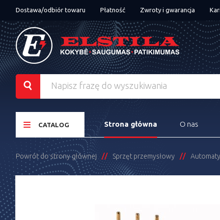
Dostawa/odbiór towaru
Płatność
Zwroty i gwarancja
Kar
Strona główna
O nas
CATALOG
Powrót do strony głównej
Sprzęt przemysłowy
Automaty