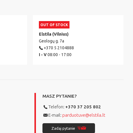
OUT OF STOCK
Elstila (Vilnius)
Geologų g. 7a
+370 5 2104888
I - V
08:00 - 17:00
MASZ PYTANIE?
Telefon:
+370 37 205 802
E-mail:
parduotuve@elstila.lt
Zadaj pytanie