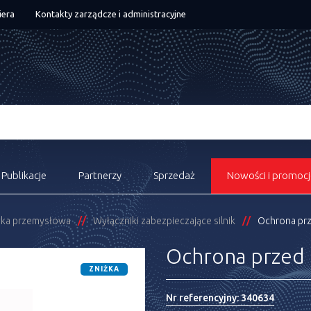
iera
Kontakty zarządcze i administracyjne
Publikacje
Partnerzy
Sprzedaż
Nowości i promocj
ka przemysłowa
Wyłączniki zabezpieczające silnik
Ochrona prz
Ochrona przed
ZNIŻKA
Nr referencyjny:
340634