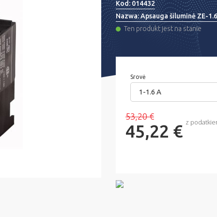
Kod:
014432
Nazwa:
Apsauga šiluminė ZE-1.
Ten produkt jest na stanie
Srovė
1-1.6 A
53,20 €
z podatki
45,22 €