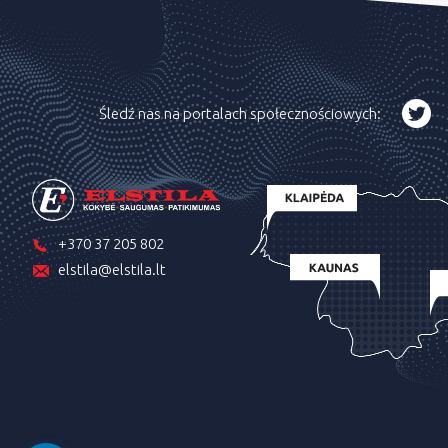
Śledź nas na portalach społecznościowych:
+370 37 205 802
elstila@elstila.lt