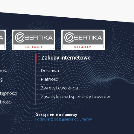
Zakupy internetowe
wości
Dostawa
ug
Płatność
Zwroty i gwarancja
stępności
Zasady kupna i sprzedaży towarów
tności
Odstąpienie od umowy
Formularz odstąpienia od umowy