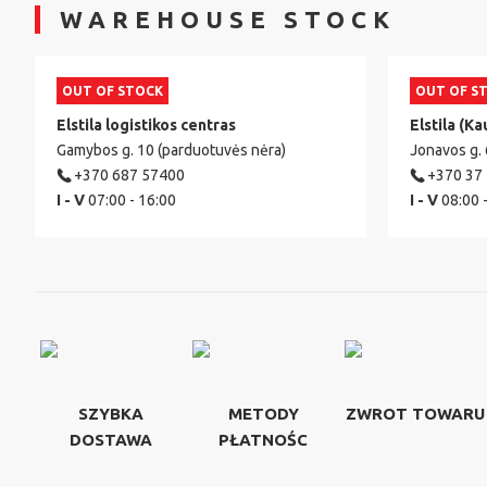
WAREHOUSE STOCK
OUT OF STOCK
OUT OF S
Elstila logistikos centras
Elstila (Ka
Gamybos g. 10 (parduotuvės nėra)
Jonavos g.
+370 687 57400
+370 37
I - V
07:00 - 16:00
I - V
08:00 
SZYBKA
METODY
ZWROT TOWARU
DOSTAWA
PŁATNOŚC