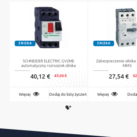
ZNIŻKA
ZNIŻKA
SCHNEIDER ELECTRIC GV2ME
Zabezpieczenie silnika
automatyczny rozrusznik silnika
MMS
40,12 €
27,54 €
47,20 €
32
Więcej
Dodaj do listy życzeń
Więcej
Dodaj