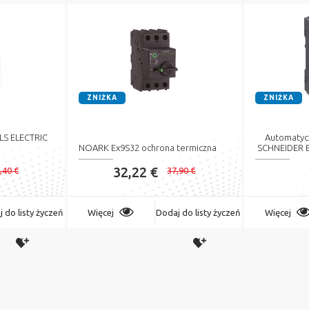
ZNIŻKA
ZNIŻKA
 LS ELECTRIC
Automatycz
NOARK Ex9S32 ochrona termiczna
SCHNEIDER E
32,22 €
,40 €
37,90 €
 do listy życzeń
Więcej
Dodaj do listy życzeń
Więcej