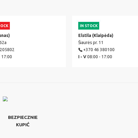
TOCK
IN STOCK
unas)
Elstila (Klaipėda)
 62a
Šiaurės pr. 11
 205802
+370 46 380100
- 17:00
I - V
08:00 - 17:00
BEZPIECZNIE
KUPIĆ