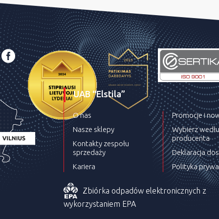
UAB “Elstila”
O nas
Promocje i no
Nasze sklepy
Wybierz wedł
producenta
Kontakty zespołu
sprzedaży
Deklaracja do
Kariera
Polityka prywa
Zbiórka odpadów elektronicznych z
wykorzystaniem EPA