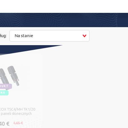
ług:
Na stanie
DUKT
ENA
EKOX TSC4/MH TK1/20
 paneli słonecznych
40 €
1,65 €