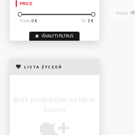
PRICE
Więcej
From:
0 €
To:
3 €
IŠVALYTI FILTRUS
LISTA ŻYCZEŃ
Brak produktów na liście
życzeń