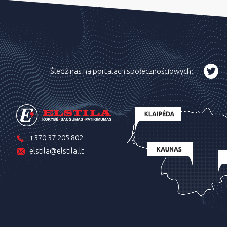
Śledź nas na portalach społecznościowych:
+370 37 205 802
elstila@elstila.lt