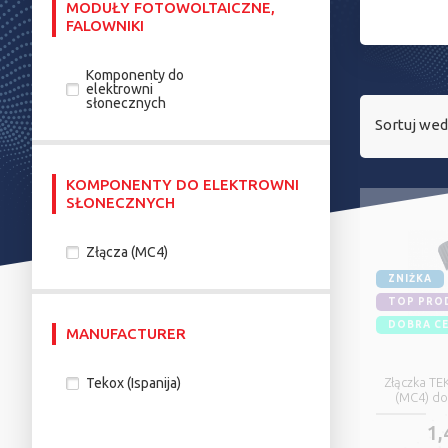
MODUŁY FOTOWOLTAICZNE,
FALOWNIKI
Komponenty do
elektrowni
słonecznych
Sortuj wed
KOMPONENTY DO ELEKTROWNI
SŁONECZNYCH
Złącza (MC4)
ZNIŻKA
TOP PRO
DOBRA C
MANUFACTURER
Tekox (Ispanija)
Złączka T
(MC4) do
1,