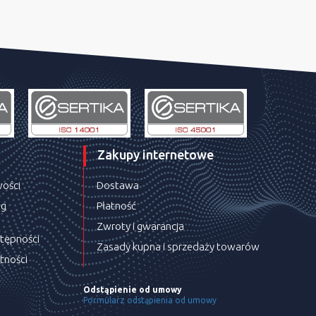
Zakupy internetowe
wości
Dostawa
ug
Płatność
Zwroty i gwarancja
stępności
Zasady kupna i sprzedaży towarów
tności
Odstąpienie od umowy
Formularz odstąpienia od umowy