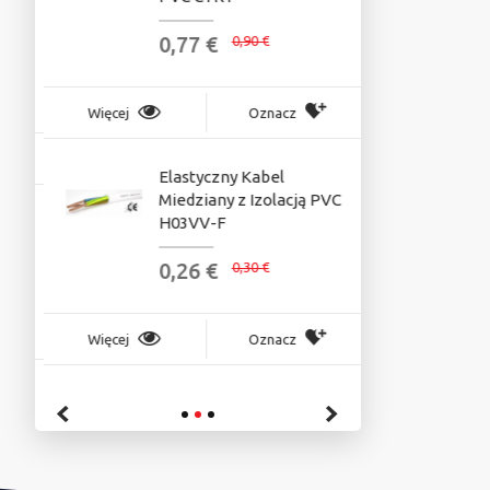
0,77 €
0
P
0,90 €
Więcej
Oznacz
Więcej
Elastyczny Kabel
S
Miedziany z Izolacją PVC
U
H03VV-F
0
0,26 €
0,30 €
Więcej
Więcej
Oznacz