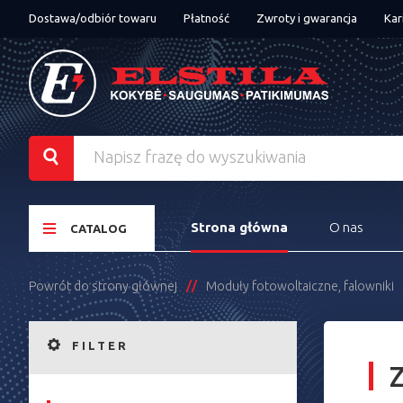
Dostawa/odbiór towaru
Płatność
Zwroty i gwarancja
Kar
Strona główna
O nas
CATALOG
Powrót do strony głównej
Moduły fotowoltaiczne, falowniki
FILTER