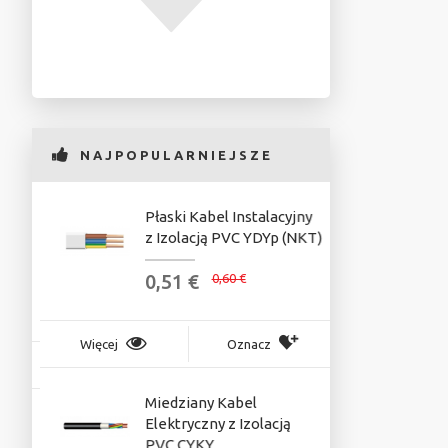
NAJPOPULARNIEJSZE
Płaski Kabel Instalacyjny
E
z Izolacją PVC YDYp (NKT)
E
I
0,51 €
0,60 €
0
Więcej
Oznacz
Więcej
Miedziany Kabel
Elektryczny z Izolacją
J
PVC CYKY
I