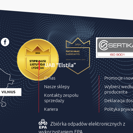
UAB “Elstila”
O nas
Promocje i no
Nasze sklepy
Wybierz wedł
producenta
Kontakty zespołu
sprzedaży
Deklaracja do
Kariera
Polityka prywa
Zbiórka odpadów elektronicznych z
wykorzystaniem EPA