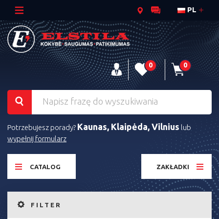
PL
0
0
Kaunas, Klaipėda, Vilnius
Potrzebujesz porady?
lub
wypełnij formularz
CATALOG
ZAKŁADKI
FILTER