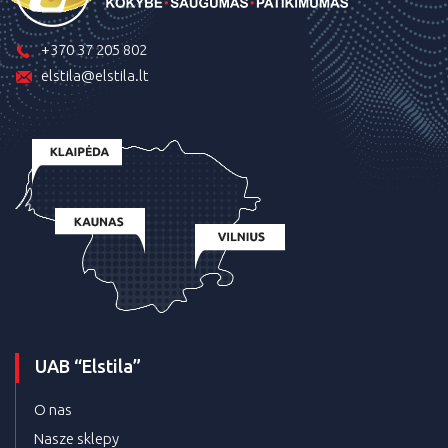
+370 37 205 802
elstila@elstila.lt
UAB “Elstila”
O nas
Nasze sklepy