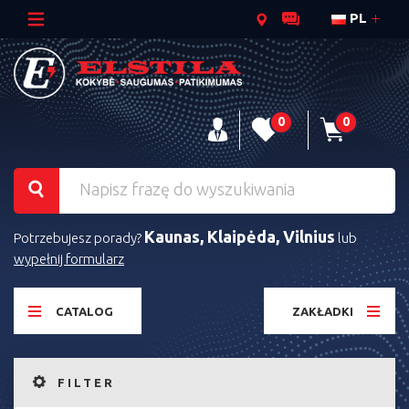
PL
0
0
Kaunas, Klaipėda, Vilnius
Potrzebujesz porady?
lub
wypełnij formularz
CATALOG
ZAKŁADKI
FILTER