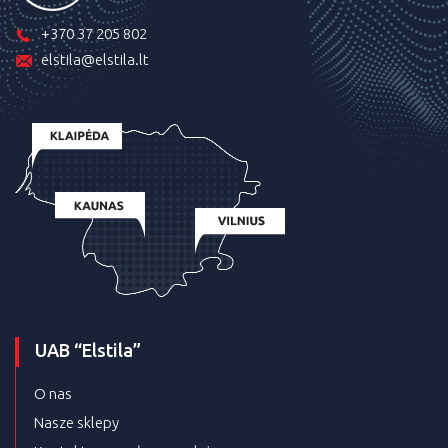
+370 37 205 802
elstila@elstila.lt
UAB “Elstila”
O nas
Nasze sklepy