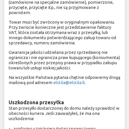
(zamówione na specjalne zamówienie), pomierzone,
przycięte, przycięte itp., nie są przyjmowane z
powrotem.
Towar musi być zwrócony w oryginalnym opakowaniu.
Przy zwrocie konieczne jest przedstawienie faktury
VAT, która została otrzymana wraz z przesyłką, lub
innego dokumentu potwierdzającego zakup towaru od
sprzedawcy, numeru zamówienia.
Gwarancja jakości udzielana przez sprzedawcę nie
ogranicza i nie ogranicza praw kupującego (konsumenta)
określonych przez przepisy prawa w przypadku zakupu
towaru lub usługi niskiej jakości.
Na wszystkie Państwa pytania chętnie odpowiemy drogą
mailową pod adresem
elstila@elstila.lt
.
Uszkodzona przesyłka
Stan przesyłki dostarczonej do domu należy sprawdzić w
obecności kuriera. Jeśli zauważyłeś, że ma ona
uszkodzenia:
poinformuj o tym kuriera dostarczającego towary;