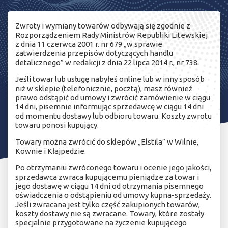
Zwroty i wymiany towarów odbywają się zgodnie z
Rozporządzeniem Rady Ministrów Republiki Litewskiej
z dnia 11 czerwca 2001 r. nr 679 „w sprawie
zatwierdzenia przepisów dotyczących handlu
detalicznego” w redakcji z dnia 22 lipca 2014 r., nr 738.
Jeśli towar lub usługę nabyłeś online lub w inny sposób
niż w sklepie (telefonicznie, pocztą), masz również
prawo odstąpić od umowy i zwrócić zamówienie w ciągu
14 dni, pisemnie informując sprzedawcę w ciągu 14 dni
od momentu dostawy lub odbioru towaru. Koszty zwrotu
towaru ponosi kupujący.
Towary można zwrócić do sklepów „Elstila” w Wilnie,
Kownie i Kłajpedzie.
Po otrzymaniu zwróconego towaru i ocenie jego jakości,
sprzedawca zwraca kupującemu pieniądze za towar i
jego dostawę w ciągu 14 dni od otrzymania pisemnego
oświadczenia o odstąpieniu od umowy kupna-sprzedaży.
Jeśli zwracana jest tylko część zakupionych towarów,
koszty dostawy nie są zwracane. Towary, które zostały
specjalnie przygotowane na życzenie kupującego