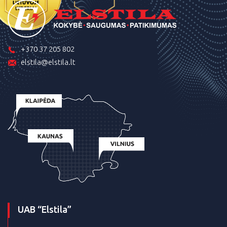
+370 37 205 802
elstila@elstila.lt
UAB “Elstila”