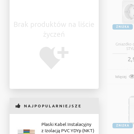
Brak produktów na liście
ZNIŻKA
życzeń
Gniazdko 
STYL
2,
Więcej
NAJPOPULARNIEJSZE
Płaski Kabel Instalacyjny
E
ZNIŻKA
z Izolacją PVC YDYp (NKT)
E