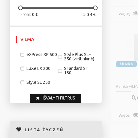
Więcej
From:
0 €
To:
34 €
VILMA
eXPress XP 500
Style Plus SL+
250 (virštinkinė)
ZNIŻKA
LuXe LX 200
STandard ST
150
Style SL 250
Ramka VILMA
0,
IŠVALYTI FILTRUS
Więcej
LISTA ŻYCZEŃ