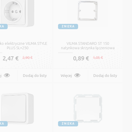
KA
ZNIŻKA
ko elektryczne VILMA STYLE
VILMA STANDARD ST 150
PLUS SL+250
natynkowa skrzynka łączeniowa
2,47 €
0,89 €
2,90 €
1,05 €
j
Dodaj do listy
Więcej
Dodaj do listy
życzeń
życzeń
Płaski Kabel Instalacyjny
KA
ZNIŻKA
z Izolacją PVC YDYp (NKT)