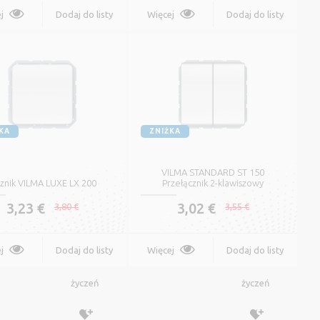
j
Dodaj do listy
Więcej
Dodaj do listy
Więcej
Oznacz
życzeń
życzeń
KA
ZNIŻKA
VILMA STANDARD ST 150
cznik VILMA LUXE LX 200
Przełącznik 2-klawiszowy
3,23 €
3,02 €
3,80 €
3,55 €
j
Dodaj do listy
Więcej
Dodaj do listy
życzeń
życzeń