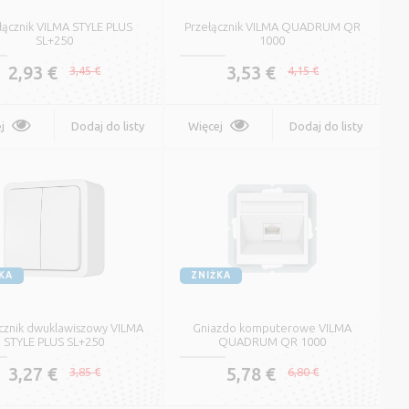
0,51 €
łącznik VILMA STYLE PLUS
0,60 €
Przełącznik VILMA QUADRUM QR
SL+250
1000
2,93 €
3,53 €
3,45 €
4,15 €
Więcej
Oznacz
j
Dodaj do listy
Więcej
Dodaj do listy
Miedziany Kabel
Elektryczny z Izolacją
życzeń
życzeń
PVC CYKY
0,77 €
P
0,90 €
Więcej
Oznacz
KA
ZNIŻKA
cznik dwuklawiszowy VILMA
Elastyczny Kabel
Gniazdo komputerowe VILMA
STYLE PLUS SL+250
QUADRUM QR 1000
Miedziany z Izolacją PVC
H03VV-F
3,27 €
5,78 €
3,85 €
6,80 €
0,26 €
0,30 €