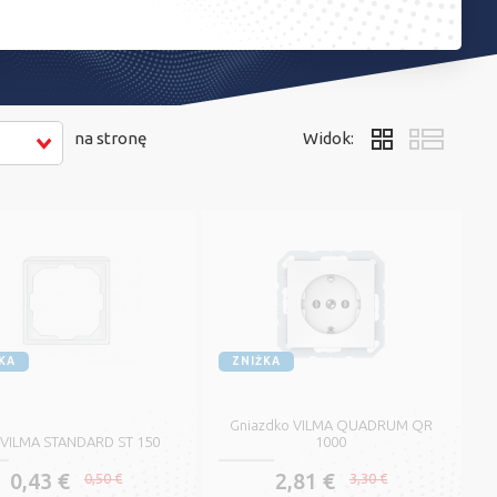
na stronę
Widok:
KA
ZNIŻKA
Gniazdko VILMA QUADRUM QR
VILMA STANDARD ST 150
1000
0,43 €
2,81 €
0,50 €
3,30 €