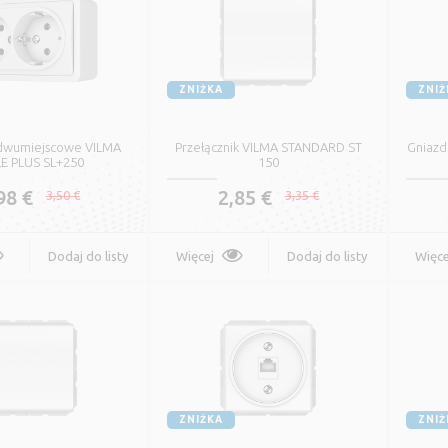
ZNIŻKA
ZNIŻ
dwumiejscowe VILMA
Przełącznik VILMA STANDARD ST
Gniazd
E PLUS SL+250
150
98 €
2,85 €
3,50 €
3,35 €
Dodaj do listy
Więcej
Dodaj do listy
Więce
życzeń
życzeń
LPAR H05RR-F
Elastyczny jednożyłowy
ZNIŻKA
ZNIŻ
lastyczny Kabel z
przewód wielodrutowy