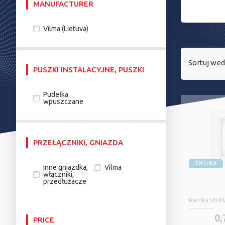
MANUFACTURER
Vilma (Lietuva)
Sortuj wed
PUSZKI INSTALACYJNE, PUSZKI
Pudełka
wpuszczane
PRZEŁĄCZNIKI, GNIAZDA
ZNIŻKA
Inne gniazdka,
Vilma
włączniki,
przedłużacze
Ramka VIL
0,
PRICE