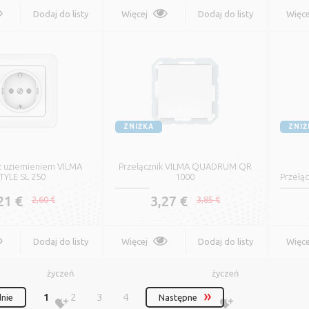
Dodaj do listy
Więcej
Dodaj do listy
Więce
0,13 €
0,15 €
Oznacz
życzeń
życzeń
Więcej
Oznacz
ZNIŻKA
ZNIŻ
z uziemieniem VILMA
Przełącznik VILMA QUADRUM QR
TYLE SL 250
1000
Przełą
21 €
3,27 €
2,60 €
3,85 €
Dodaj do listy
Więcej
Dodaj do listy
Więce
życzeń
życzeń
1
2
3
4
nie
Następne