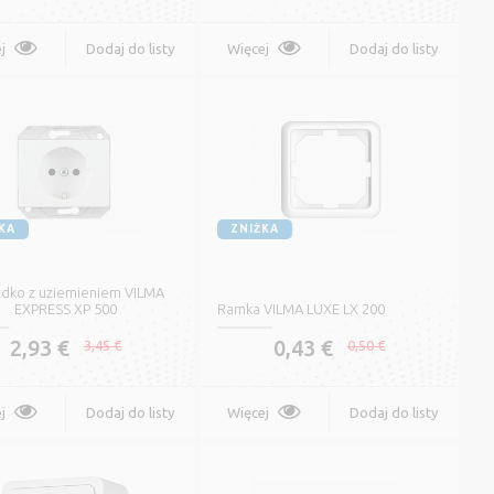
j
Dodaj do listy
Więcej
Dodaj do listy
życzeń
życzeń
KA
ZNIŻKA
zdko z uziemieniem VILMA
EXPRESS XP 500
Ramka VILMA LUXE LX 200
2,93 €
0,43 €
3,45 €
0,50 €
j
Dodaj do listy
Więcej
Dodaj do listy
życzeń
życzeń