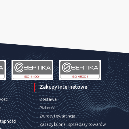
Zakupy internetowe
wości
Dostawa
ug
Płatność
Zwroty i gwarancja
stępności
Zasady kupna i sprzedaży towarów