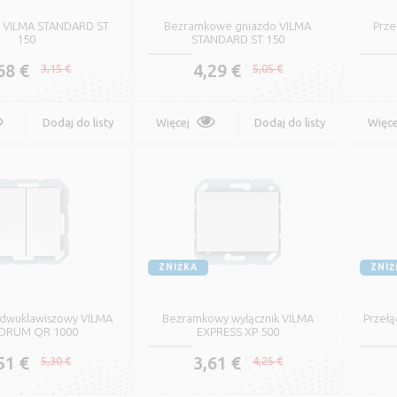
zolacją Gumową
H07V-K
ik VILMA STANDARD ST
Bezramkowe gniazdo VILMA
Prze
150
STANDARD ST 150
,51 €
0,21 €
0,60 €
0,25 €
68 €
4,29 €
3,15 €
5,05 €
Oznacz
Więcej
Oznacz
Dodaj do listy
Więcej
Dodaj do listy
Więce
ednożyłowy Stały Kabel
Kabel sieciowy do
życzeń
życzeń
nstalacyjny H07V-U
komputera do użytku
wewnętrznego i
,30 €
0,35 €
zewnętrznego UTP/FT
0,38 €
0,45 €
Oznacz
ZNIŻKA
ZNIŻ
Więcej
Oznacz
k dwuklawiszowy VILMA
CHNEIDER ELECTRIC
Bezramkowy wyłącznik VILMA
Przełą
DRUM QR 1000
EXPRESS XP 500
chwyt na kabel TC
Elastyczny jednożyłowy
51 €
3,61 €
5,30 €
4,25 €
,09 €
0,11 €
przewód wielodrutowy
H05V-K (LGY-5)