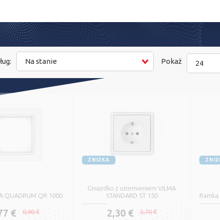
ług:
Na stanie
Pokaż
24
ZNIŻKA
ZNIŻ
Gniazdko z uziemieniem VILMA
MA QUADRUM QR 1000
STANDARD ST 150
Ramka 
77 €
2,30 €
0,90 €
2,70 €