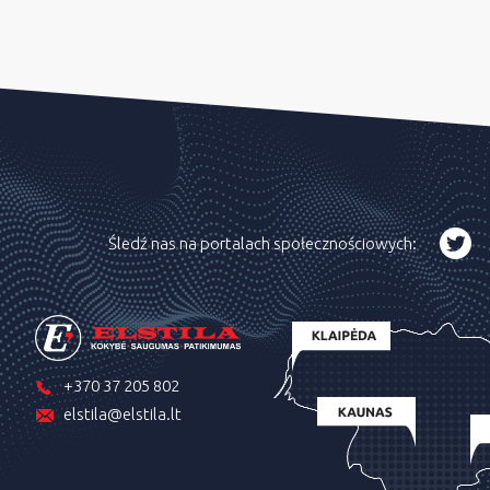
Śledź nas na portalach społecznościowych:
+370 37 205 802
elstila@elstila.lt