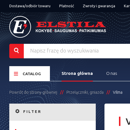
Dostawa/odbiór towaru
Płatność
Zwroty i gwarancja
Kar
Strona główna
O nas
CATALOG
Powrót do strony głównej
Przełączniki, gniazda
Vilma
FILTER