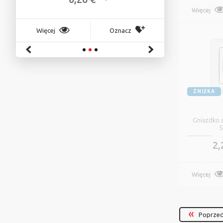
Więcej
Więcej
Więcej
Oznacz
ZNIŻKA
Gniazdko 
S
2,
Więcej
Poprzed