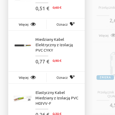
I
0,51 €
0,60 €
Przełączn
0
2,
Więcej
Oznacz
Więcej
Więcej
Miedziany Kabel
Elektryczny z Izolacją
J
PVC CYKY
I
0,77 €
0
P
0,90 €
Więcej
Oznacz
Więcej
ZNIŻKA
Elastyczny Kabel
Przełączni
S
QUA
Miedziany z Izolacją PVC
U
H03VV-F
4,
0
0,26 €
0,30 €