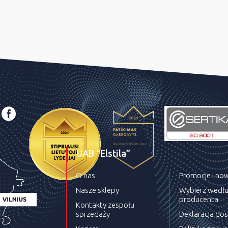
UAB “Elstila”
O nas
Promocje i no
Nasze sklepy
Wybierz wedł
producenta
Kontakty zespołu
sprzedaży
Deklaracja do