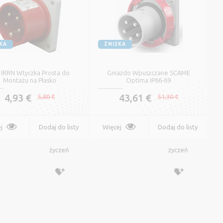
KA
ZNIŻKA
 IRRN Wtyczka Prosta do
Gniazdo Wpuszczane SCAME
Montażu na Płasko
Optima IP66-69
4,93 €
43,61 €
5,80 €
51,30 €
Płaski Kabel Instalacyjny
z Izolacją PVC YDYp (NKT)
j
Dodaj do listy
Więcej
Dodaj do listy
0,51 €
0,60 €
życzeń
życzeń
Więcej
Oznacz
Miedziany Kabel
Elektryczny z Izolacją
PVC CYKY