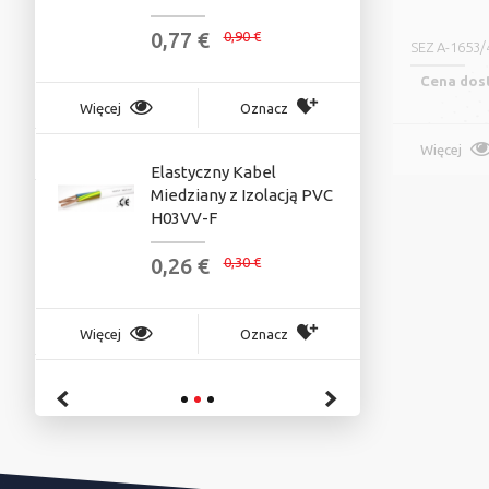
0,77 €
0
P
0,90 €
SEZ A-1653/
Cena dos
Więcej
Oznacz
Więcej
Więcej
Elastyczny Kabel
S
Miedziany z Izolacją PVC
U
H03VV-F
0
0,26 €
0,30 €
Więcej
Więcej
Oznacz