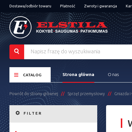
Dostawa/odbiór towaru
Płatność
Zwroty i gwarancja
Kar
Strona główna
O nas
CATALOG
Powrót do strony głównej
Sprzęt przemysłowy
Gniazda i
FILTER