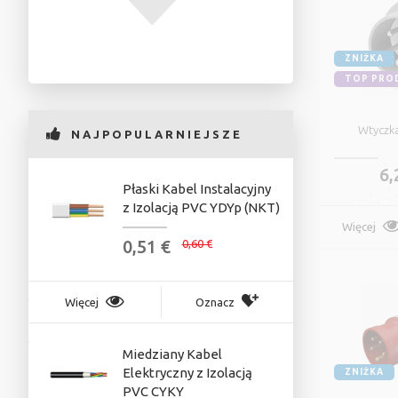
ZNIŻKA
TOP PRO
Wtyczk
NAJPOPULARNIEJSZE
6,
Płaski Kabel Instalacyjny
E
z Izolacją PVC YDYp (NKT)
E
I
Więcej
0,51 €
0,60 €
0
Więcej
Oznacz
Więcej
Miedziany Kabel
Elektryczny z Izolacją
J
ZNIŻKA
PVC CYKY
I