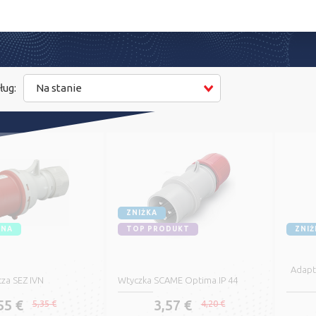
ług:
Na stanie
ZNIŻKA
ENA
TOP PRODUKT
ZNIŻ
Adapt
cza SEZ IVN
Wtyczka SCAME Optima IP 44
55 €
3,57 €
5,35 €
4,20 €