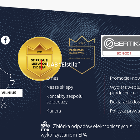
UAB “Elstila”
O nas
Promocje i no
Nasze sklepy
Wybierz wedł
producenta
Kontakty zespołu
sprzedaży
Deklaracja do
Kariera
Polityka prywa
Zbiórka odpadów elektronicznych z
wykorzystaniem EPA