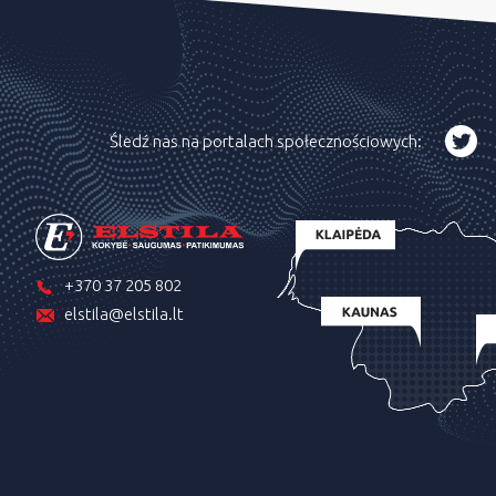
Śledź nas na portalach społecznościowych:
+370 37 205 802
elstila@elstila.lt