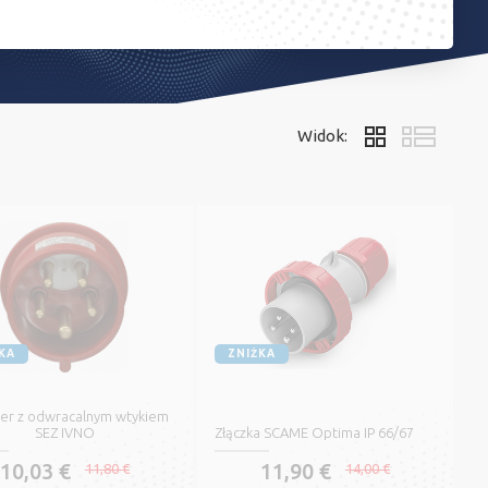
Widok:
KA
ZNIŻKA
er z odwracalnym wtykiem
SEZ IVNO
Złączka SCAME Optima IP 66/67
10,03 €
11,90 €
11,80 €
14,00 €