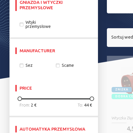
GNIAZDA I WTYCZKI
PRZEMYSŁOWE
Wtyki
przemysłowe
Sortuj wed
MANUFACTURER
Sez
Scame
PRICE
ZNIŻKA
DOBRA C
From:
2 €
To:
44 €
Wtyczka Złą
4,
AUTOMATYKA PRZEMYSŁOWA