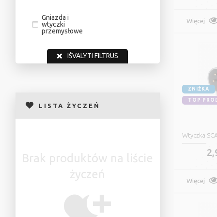
Gniazda i
Więcej
wtyczki
przemysłowe
IŠVALYTI FILTRUS
ZNIŻKA
TOP PRO
LISTA ŻYCZEŃ
Wtyczka SC
2,
Brak produktów na liście
życzeń
Więcej