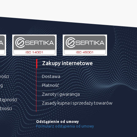
Zakupy internetowe
wości
Dostawa
ug
Płatność
Zwroty i gwarancja
stępności
Zasady kupna i sprzedaży towarów
tności
Odstąpienie od umowy
Formularz odstąpienia od umowy