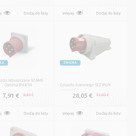
j
Dodaj do listy
Więcej
Dodaj do listy
życzeń
życzeń
KA
ZNIŻKA
azdo Wpuszczane SCAME
Optima IP44/54
Gniazdo ściennego SEZ IPGN
7,91 €
28,05 €
9,30 €
33,00 €
j
Dodaj do listy
Więcej
Dodaj do listy
życzeń
życzeń