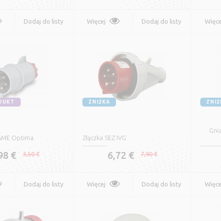
Dodaj do listy
Więcej
Dodaj do listy
Więce
życzeń
życzeń
DUKT
ZNIŻKA
ZNIŻ
Gni
AME Optima
Złączka SEZ IVG
98 €
6,72 €
3,50 €
7,90 €
Dodaj do listy
Więcej
Dodaj do listy
Więce
życzeń
życzeń