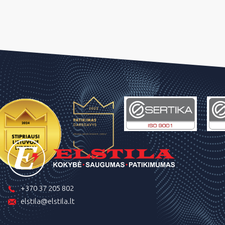
+370 37 205 802
elstila@elstila.lt