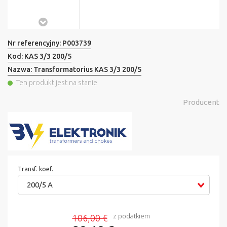
Nr referencyjny:
P003739
Kod:
KAS 3/3 200/5
Nazwa:
Transformatorius KAS 3/3 200/5
Ten produkt jest na stanie
Producent
Transf. koef.
200/5 A
z podatkiem
106,00 €