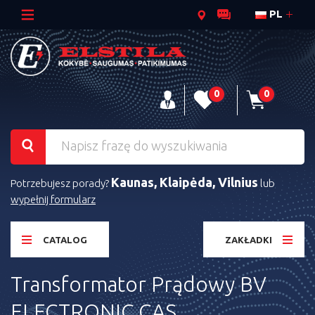
PL
0
0
Kaunas, Klaipėda, Vilnius
Potrzebujesz porady?
lub
wypełnij formularz
CATALOG
ZAKŁADKI
Transformator Prądowy BV
ELECTRONIC CAS