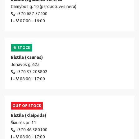
Gamybos g. 10 (parduotuvės nėra)
+370 687 57400
I - V
07:00 - 16:00
IN STOCK
Elstila (Kaunas)
Jonavos g. 62a
+370 37 205802
I - V
08:00 - 17:00
OUT OF STOCK
Elstila (Klaipėda)
Šiaurės pr. 11
+370 46 380100
I - V
08:00 - 17:00