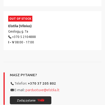
OUT OF STOCK
Elstila (Vilnius)
Geologų g. 7a
+370 5 2104888
I - V
08:00 - 17:00
MASZ PYTANIE?
Telefon:
+370 37 205 802
E-mail:
parduotuve@elstila.lt
Zadaj pytanie