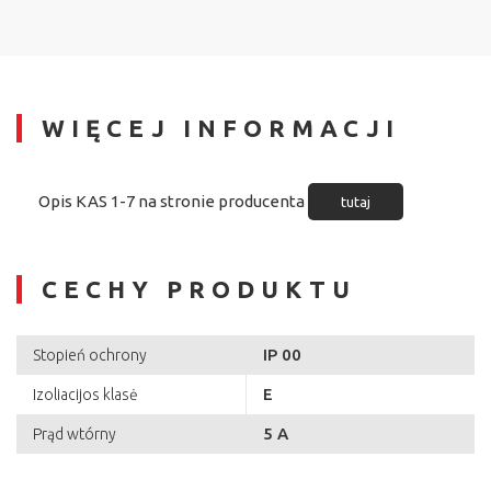
WIĘCEJ INFORMACJI
Opis KAS 1-7 na stronie producenta
tutaj
CECHY PRODUKTU
IP 00
Stopień ochrony
E
Izoliacijos klasė
5 A
Prąd wtórny