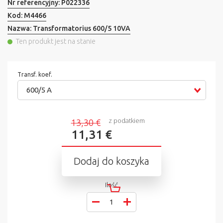
Nr referencyjny:
P022336
Kod:
M4466
Nazwa:
Transformatorius 600/5 10VA
Ten produkt jest na stanie
Transf. koef.
600/5 A
z podatkiem
13,30 €
11,31 €
Dodaj do koszyka
Ilość