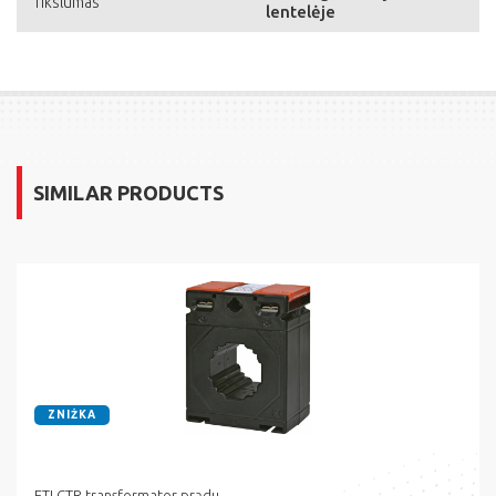
Tikslumas
lentelėje
SIMILAR PRODUCTS
ZNIŻKA
ETI CTR transformator prądu