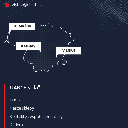
elstila@elstila.lt
UAB “Elstila”
O nas
Nasze sklepy
Kontakty zespołu sprzedaży
Kariera