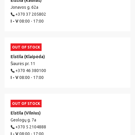
Elstila (Kaunas)
Jonavos g. 62a
+370 37 205802
I - V
08:00 - 17:00
OUT OF STOCK
Elstila (Klaipėda)
Šiaurės pr. 11
+370 46 380100
I - V
08:00 - 17:00
OUT OF STOCK
Elstila (Vilnius)
Geologų g. 7a
+370 5 2104888
I - V
08:00 - 17:00