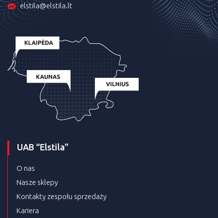
elstila@elstila.lt
UAB “Elstila”
O nas
Nasze sklepy
Kontakty zespołu sprzedaży
Kariera