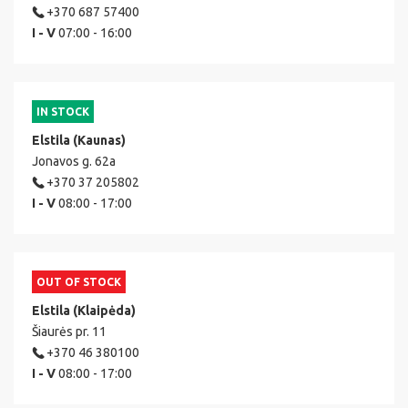
+370 687 57400
I - V
07:00 - 16:00
IN STOCK
Elstila (Kaunas)
Jonavos g. 62a
+370 37 205802
I - V
08:00 - 17:00
OUT OF STOCK
Elstila (Klaipėda)
Šiaurės pr. 11
+370 46 380100
I - V
08:00 - 17:00