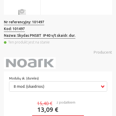
Nr referencyjny:
101497
Kod:
101497
Nazwa:
Skydas PNS8T IP40 v/t skaidr. dur.
Ten produkt jest na stanie
Producent
Modulių sk. (durelės)
8 mod. (skaidrios)
z podatkiem
15,40 €
13,09 €