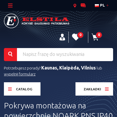
PL
0
0
Kaunas, Klaipėda, Vilnius
Potrzebujesz porady?
lub
wypełnij formularz
CATALOG
ZAKŁADKI
Pokrywa montażowa na
powierzchnię NOARK PNS IP40