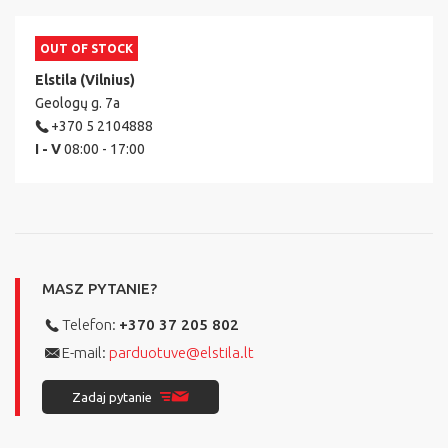
OUT OF STOCK
Elstila (Vilnius)
Geologų g. 7a
+370 5 2104888
I - V
08:00 - 17:00
MASZ PYTANIE?
Telefon:
+370 37 205 802
E-mail:
parduotuve@elstila.lt
Zadaj pytanie