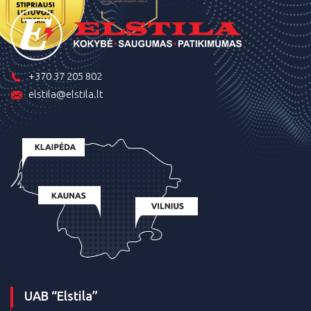
+370 37 205 802
elstila@elstila.lt
UAB “Elstila”