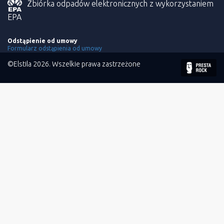
Zbiórka odpadów elektronicznych z wykorzystaniem
EPA
Odstąpienie od umowy
Formularz odstąpienia od umowy
©Elstila 2026. Wszelkie prawa zastrzeżone