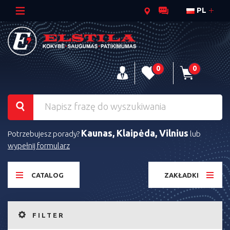
PL
0
0
Kaunas, Klaipėda, Vilnius
Potrzebujesz porady?
lub
wypełnij formularz
CATALOG
ZAKŁADKI
FILTER