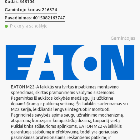
Kodas:
348104
Gamintojo kodas:
216374
Pavadinimas:
4015082163747
Prekė yra sandėlyje
Gamintojas
EATON M22-A laikiklis yra tvirtas ir patikimas montavimo
sprendimas, skirtas pramoninėms valdymo sistemoms.
Pagamintas iš aukštos kokybės medžiagų, jis užtikrina
ilgaamžiškumą ir patikimą veikimą. Šis laikiklis suderinamas su
M22 serija, leidžiantis lengvai integruoti ir montuoti.
Pagrindinės savybės apima saugų užrakinimo mechanizmą,
atsparumą korozijai ir kompaktišką dizainą, taupantį vietą.
Puikiai tinka atšiaurioms aplinkoms, EATON M22-A laikiklis
garantuoja stabilumą ir efektyvumą, todėl yra geriausias
pasirinkimas profesionalams, ieškantiems patikimų ir