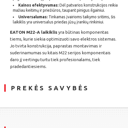
Kainos efektyvumas:
Dėl patvarios konstrukcijos reikia
mažiau keitimų ir priežiūros, taupant pinigus ilgainiui.
Universalumas:
Tinkamas įvairioms taikymo sritims, šis
laikiklis yra universalus priedas jūsų įrankių rinkiniui.
EATON M22-A laikiklis
yra būtinas komponentas
tiems, kurie siekia optimizuoti savo elektros sistemas.
Jo tvirta konstrukcija, paprastas montavimas ir
suderinamumas su kitais M22 serijos komponentais
daro jį vertingu turtu tiek profesionalams, tiek
pradedantiesiems.
PREKĖS SAVYBĖS