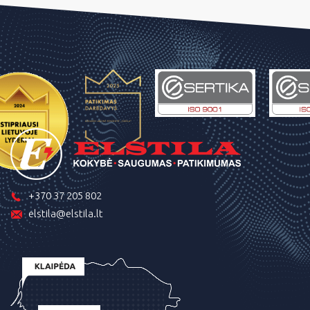
+370 37 205 802
elstila@elstila.lt