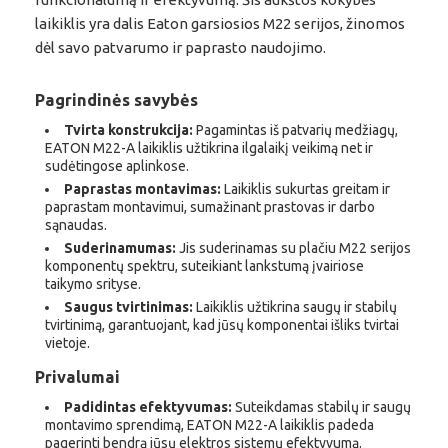
laikiklis yra dalis Eaton garsiosios M22 serijos, žinomos
dėl savo patvarumo ir paprasto naudojimo.
Pagrindinės savybės
Tvirta konstrukcija:
Pagamintas iš patvarių medžiagų,
EATON M22-A laikiklis užtikrina ilgalaikį veikimą net ir
sudėtingose aplinkose.
Paprastas montavimas:
Laikiklis sukurtas greitam ir
paprastam montavimui, sumažinant prastovas ir darbo
sąnaudas.
Suderinamumas:
Jis suderinamas su plačiu M22 serijos
komponentų spektru, suteikiant lankstumą įvairiose
taikymo srityse.
Saugus tvirtinimas:
Laikiklis užtikrina saugų ir stabilų
tvirtinimą, garantuojant, kad jūsų komponentai išliks tvirtai
vietoje.
Privalumai
Padidintas efektyvumas:
Suteikdamas stabilų ir saugų
montavimo sprendimą, EATON M22-A laikiklis padeda
pagerinti bendrą jūsų elektros sistemų efektyvumą.