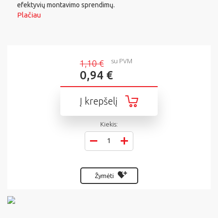
efektyvių montavimo sprendimų.
Plačiau
su PVM
1,10 €
0,94 €
Į krepšelį
Kiekis:
Žymėti