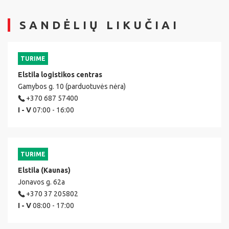
SANDĖLIŲ LIKUČIAI
TURIME
Elstila logistikos centras
Gamybos g. 10 (parduotuvės nėra)
+370 687 57400
I - V
07:00 - 16:00
TURIME
Elstila (Kaunas)
Jonavos g. 62a
+370 37 205802
I - V
08:00 - 17:00