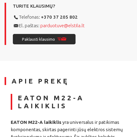
TURITE KLAUSIMŲ?
Telefonas:
+370 37 205 802
El. paštas:
parduotuve@elstila.lt
Paklausti klausimo
APIE PREKĘ
EATON M22-A
LAIKIKLIS
EATON M22-A laikiklis
yra universalus ir patikimas
komponentas, skirtas pagerinti jūsų elektros sistemų
funkcionalumą ir efektyvumą. Šis aukštos kokybės