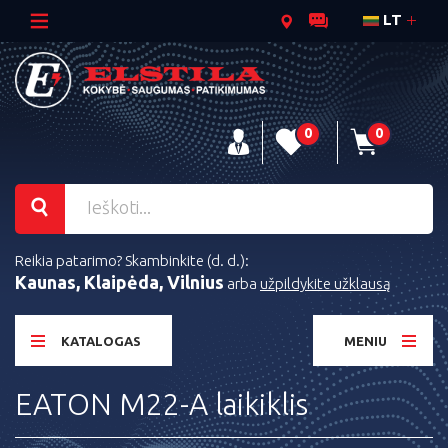
LT
0
0
Reikia patarimo? Skambinkite (d. d.):
Kaunas, Klaipėda, Vilnius
arba
užpildykite užklausą
KATALOGAS
MENIU
EATON M22-A laikiklis