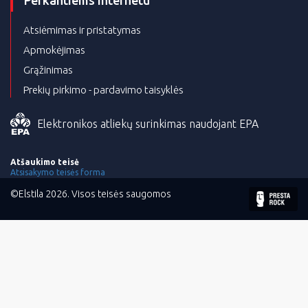
Atsiėmimas ir pristatymas
Apmokėjimas
Grąžinimas
Prekių pirkimo - pardavimo taisyklės
Elektronikos atliekų surinkimas naudojant EPA
Atšaukimo teisė
Atsisakymo teisės forma
©Elstila 2026. Visos teisės saugomos