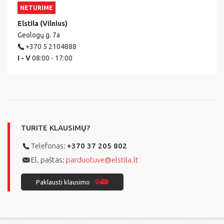
NETURIME
Elstila (Vilnius)
Geologų g. 7a
+370 5 2104888
I - V
08:00 - 17:00
TURITE KLAUSIMŲ?
Telefonas:
+370 37 205 802
El. paštas:
parduotuve@elstila.lt
Paklausti klausimo