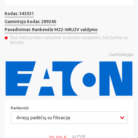
Kodas:
343531
Gamintojo kodas:
289240
Pavadinimas:
Rankenėlė M22-WRJ2V valdymo
Šiuo metu prekės neturime su šiomis savybėmis, bet turime su
kitomis.
Gamintojas
Rankenėlė
dviejų padėčių su fiksacija
su PVM
29,90 €