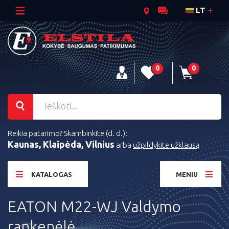
LT
0
0
Reikia patarimo? Skambinkite (d. d.):
Kaunas, Klaipėda, Vilnius
arba
užpildykite užklausą
KATALOGAS
MENIU
EATON M22-WJ Valdymo
rankenėlė