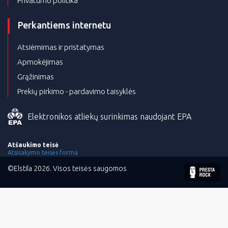
Privatumo politika
Perkantiems internetu
Atsiėmimas ir pristatymas
Apmokėjimas
Grąžinimas
Prekių pirkimo - pardavimo taisyklės
Elektronikos atliekų surinkimas naudojant EPA
Atšaukimo teisė
Atsisakymo teisės forma
©Elstila 2026. Visos teisės saugomos