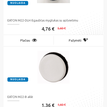
NUOLAIDA
EATON M22-DLH Išgaubtas mygtukas su apšvietimu
4,76 €
5,60 €
Plačiau
Pažymėti
NUOLAIDA
EATON M22-B aklė
1,36 €
1,60 €