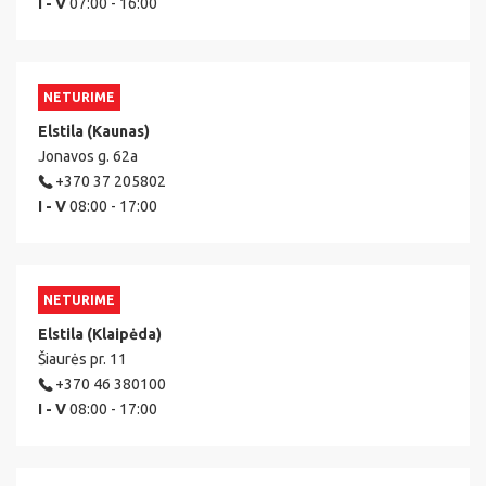
I - V
07:00 - 16:00
NETURIME
Elstila (Kaunas)
Jonavos g. 62a
+370 37 205802
I - V
08:00 - 17:00
NETURIME
Elstila (Klaipėda)
Šiaurės pr. 11
+370 46 380100
I - V
08:00 - 17:00