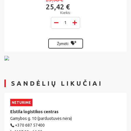
25,42 €
Kiekis:
Žymėti
SANDĖLIŲ LIKUČIAI
NETURIME
Elstila logistikos centras
Gamybos g. 10 (parduotuvės nėra)
+370 687 57400