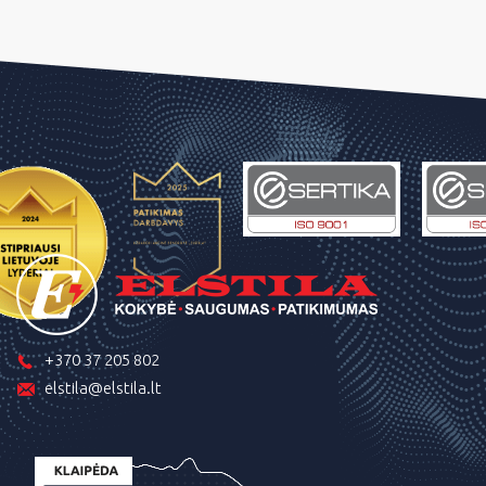
+370 37 205 802
elstila@elstila.lt