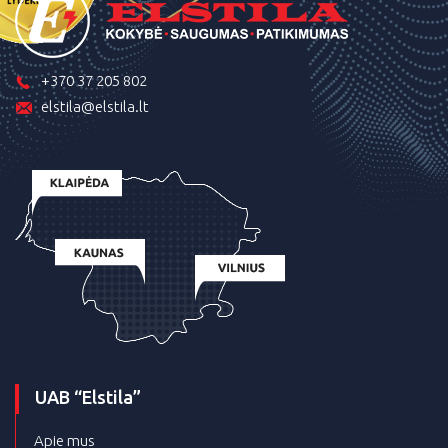
+370 37 205 802
elstila@elstila.lt
UAB “Elstila”
Apie mus