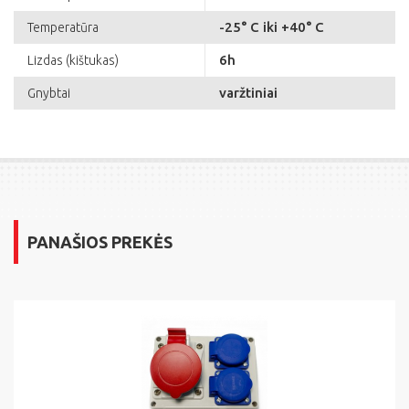
-25° C iki +40° C
Temperatūra
6h
Lizdas (kištukas)
varžtiniai
Gnybtai
PANAŠIOS PREKĖS