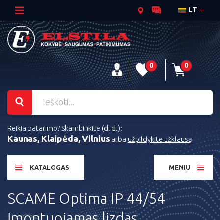
LT
0
0
Reikia patarimo? Skambinkite (d. d.):
Kaunas, Klaipėda, Vilnius
arba
užpildykite užklausą
KATALOGAS
MENIU
SCAME Optima IP 44/54
Įmontuojamas lizdas