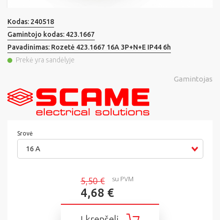
Kodas:
240518
Gamintojo kodas:
423.1667
Pavadinimas:
Rozetė 423.1667 16A 3P+N+E IP44 6h
Prekė yra sandėlyje
Gamintojas
Srovė
16 A
su PVM
5,50 €
4,68 €
Į krepšelį