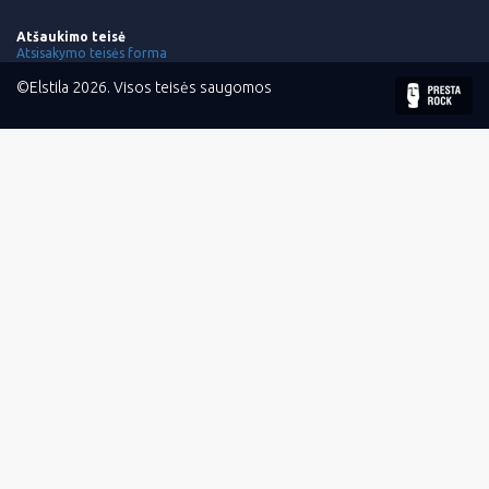
Atšaukimo teisė
Atsisakymo teisės forma
©Elstila 2026. Visos teisės saugomos