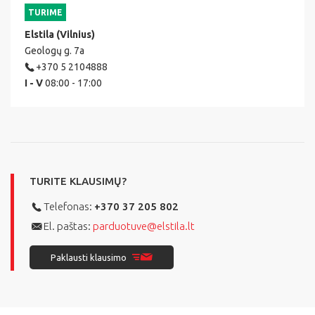
TURIME
Elstila (Vilnius)
Geologų g. 7a
+370 5 2104888
I - V
08:00 - 17:00
TURITE KLAUSIMŲ?
Telefonas:
+370 37 205 802
El. paštas:
parduotuve@elstila.lt
Paklausti klausimo