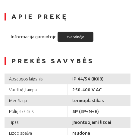
APIE PREKĘ
Informacija gamintojo
svetainėje
PREKĖS SAVYBĖS
IP 44/54 (IK08)
Apsaugos laipsnis
250-400 V AC
Vardinė įtampa
termoplastikas
Medžiaga
5P (3P+N+E)
Polių skaičius
Įmontuojami lizdai
Tipas
raudona
Lizdo spalva