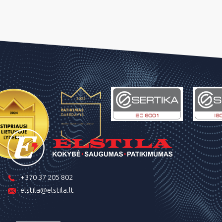
+370 37 205 802
elstila@elstila.lt