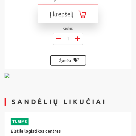
Į krepšelį
Kiekis:
Žymėti
SANDĖLIŲ LIKUČIAI
TURIME
Elstila logistikos centras