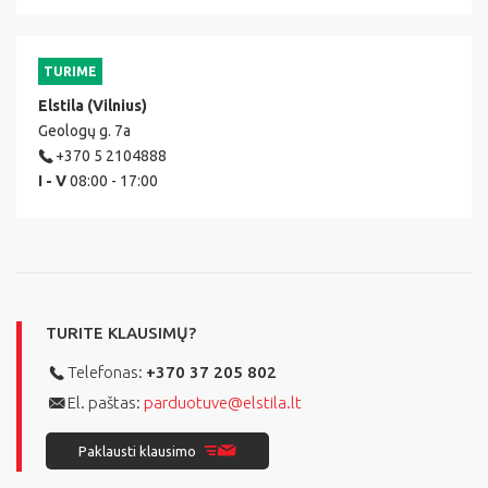
TURIME
Elstila (Vilnius)
Geologų g. 7a
+370 5 2104888
I - V
08:00 - 17:00
TURITE KLAUSIMŲ?
Telefonas:
+370 37 205 802
El. paštas:
parduotuve@elstila.lt
Paklausti klausimo