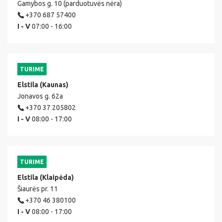
Gamybos g. 10 (parduotuvės nėra)
+370 687 57400
I - V
07:00 - 16:00
TURIME
Elstila (Kaunas)
Jonavos g. 62a
+370 37 205802
I - V
08:00 - 17:00
TURIME
Elstila (Klaipėda)
Šiaurės pr. 11
+370 46 380100
I - V
08:00 - 17:00