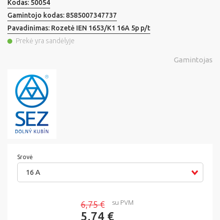
Kodas:
50054
Gamintojo kodas:
8585007347737
Pavadinimas:
Rozetė IEN 1653/K1 16A 5p p/t
Prekė yra sandėlyje
Gamintojas
Srovė
16 A
su PVM
6,75 €
5,74 €