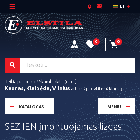
LT
0
0
Reikia patarimo? Skambinkite (d. d.):
Kaunas, Klaipėda, Vilnius
arba
užpildykite užklausą
KATALOGAS
MENIU
SEZ IEN įmontuojamas lizdas