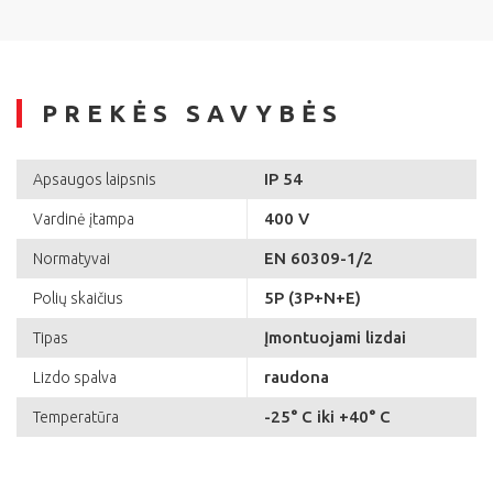
PREKĖS SAVYBĖS
IP 54
Apsaugos laipsnis
400 V
Vardinė įtampa
EN 60309-1/2
Normatyvai
5P (3P+N+E)
Polių skaičius
Įmontuojami lizdai
Tipas
raudona
Lizdo spalva
-25° C iki +40° C
Temperatūra